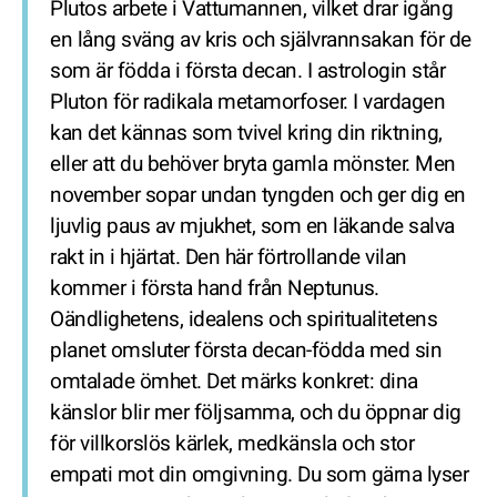
Plutos arbete i Vattumannen, vilket drar igång
en lång sväng av kris och självrannsakan för de
som är födda i första decan. I astrologin står
Pluton för radikala metamorfoser. I vardagen
kan det kännas som tvivel kring din riktning,
eller att du behöver bryta gamla mönster. Men
november sopar undan tyngden och ger dig en
ljuvlig paus av mjukhet, som en läkande salva
rakt in i hjärtat. Den här förtrollande vilan
kommer i första hand från Neptunus.
Oändlighetens, idealens och spiritualitetens
planet omsluter första decan-födda med sin
omtalade ömhet. Det märks konkret: dina
känslor blir mer följsamma, och du öppnar dig
för villkorslös kärlek, medkänsla och stor
empati mot din omgivning. Du som gärna lyser