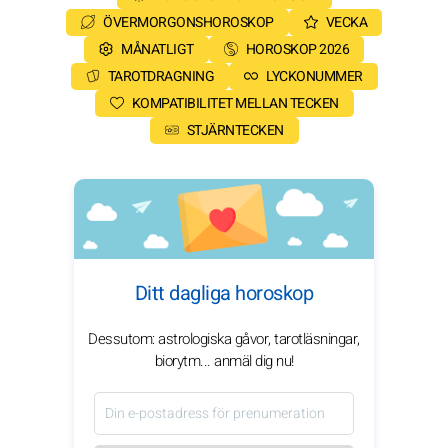
ÖVERMORGONSHOROSKOP
VECKA
MÅNATLIGT
HOROSKOP 2026
TAROTDRAGNING
LYCKONUMMER
KOMPATIBILITET MELLAN TECKEN
STJÄRNTECKEN
Ditt dagliga horoskop
Dessutom: astrologiska gåvor, tarotläsningar,
biorytm... anmäl dig nu!