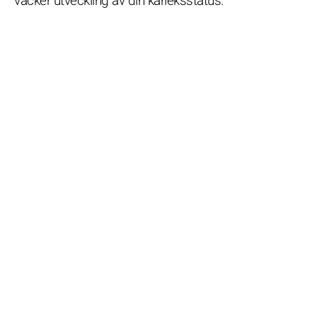
vacker utveckling av din kärleksstatus.