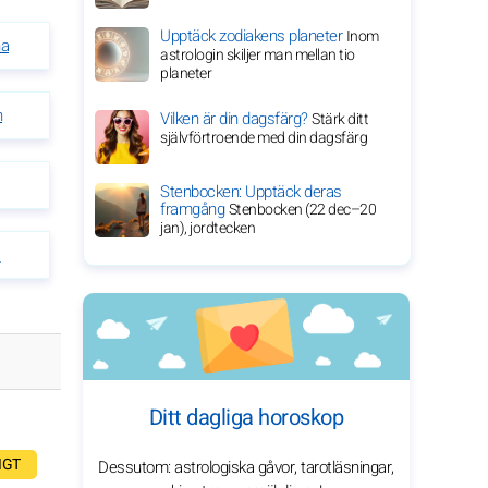
Upptäck zodiakens planeter
Inom
na
astrologin skiljer man mellan tio
planeter
n
Vilken är din dagsfärg?
Stärk ditt
självförtroende med din dagsfärg
Stenbocken: Upptäck deras
framgång
Stenbocken (22 dec–20
jan), jordtecken
a
Ditt dagliga horoskop
IGT
Dessutom: astrologiska gåvor, tarotläsningar,