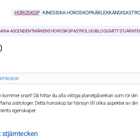
HOROSKOP
KINESISKA HOROSKOP
KÄRLEK
KÄNDISASTRO
ÄKNA ASCENDENT
MÅNENS HOROSKOP
ASTROLOGIBLOGG
MITT STJÄRNT
0
järntecken
en kommer snart! Då hittar du alla viktiga planetpåverkan som rör din
farna astrologer. Detta horoskop tar hänsyn till olika aspekter av din
ements egenskaper.
t stjärntecken