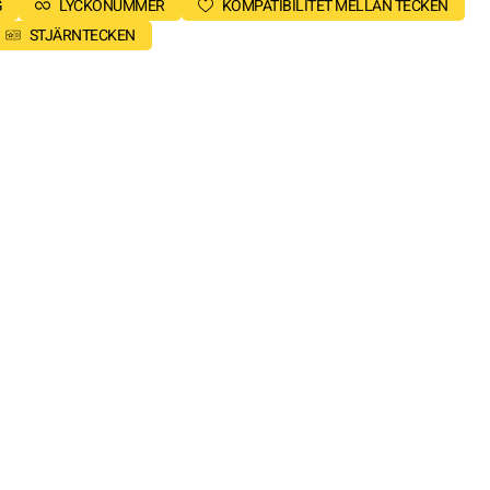
G
LYCKONUMMER
KOMPATIBILITET MELLAN TECKEN
STJÄRNTECKEN