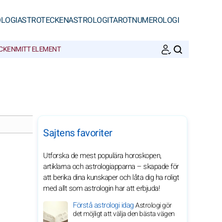
LOGI
ASTROTECKEN
ASTROLOGI
TAROT
NUMEROLOGI
ECKEN
MITT ELEMENT
SöK
Sajtens favoriter
Utforska de mest populära horoskopen,
artiklarna och astrologiapparna – skapade för
att berika dina kunskaper och låta dig ha roligt
med allt som astrologin har att erbjuda!
Förstå astrologi idag
Astrologi gör
det möjligt att välja den bästa vägen