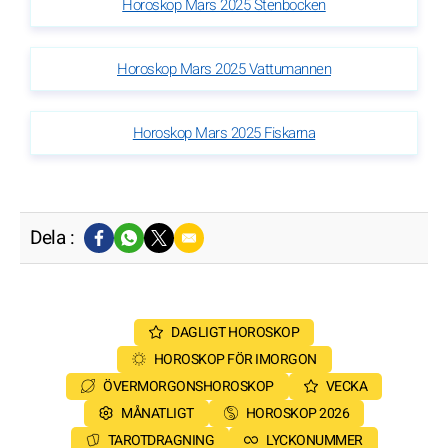
Horoskop Mars 2025 Stenbocken
Horoskop Mars 2025 Vattumannen
Horoskop Mars 2025 Fiskarna
Dela :
DAGLIGT HOROSKOP
HOROSKOP FÖR IMORGON
ÖVERMORGONSHOROSKOP
VECKA
MÅNATLIGT
HOROSKOP 2026
TAROTDRAGNING
LYCKONUMMER