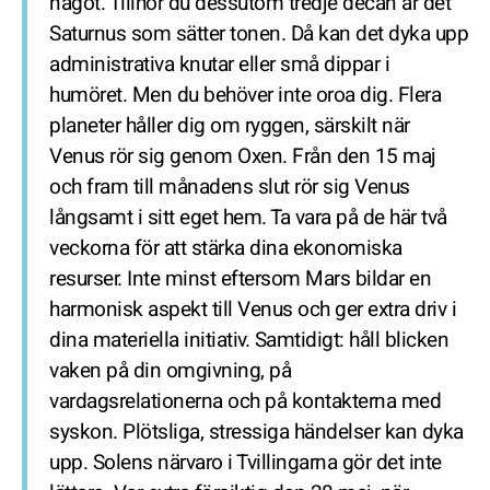
något. Tillhör du dessutom tredje decan är det
Saturnus som sätter tonen. Då kan det dyka upp
administrativa knutar eller små dippar i
humöret. Men du behöver inte oroa dig. Flera
planeter håller dig om ryggen, särskilt när
Venus rör sig genom Oxen. Från den 15 maj
och fram till månadens slut rör sig Venus
långsamt i sitt eget hem. Ta vara på de här två
veckorna för att stärka dina ekonomiska
resurser. Inte minst eftersom Mars bildar en
harmonisk aspekt till Venus och ger extra driv i
dina materiella initiativ. Samtidigt: håll blicken
vaken på din omgivning, på
vardagsrelationerna och på kontakterna med
syskon. Plötsliga, stressiga händelser kan dyka
upp. Solens närvaro i Tvillingarna gör det inte