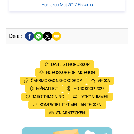
Horoskop Maj 2027 Fiskarna
Dela :
DAGLIGT HOROSKOP
HOROSKOP FÖR IMORGON
ÖVERMORGONSHOROSKOP
VECKA
MÅNATLIGT
HOROSKOP 2026
TAROTDRAGNING
LYCKONUMMER
KOMPATIBILITET MELLAN TECKEN
STJÄRNTECKEN