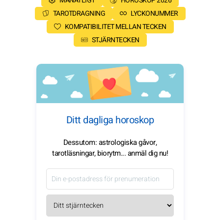
MÅNATLIGT
HOROSKOP 2026
TAROTDRAGNING
LYCKONUMMER
KOMPATIBILITET MELLAN TECKEN
STJÄRNTECKEN
Ditt dagliga horoskop
Dessutom: astrologiska gåvor,
tarotläsningar, biorytm... anmäl dig nu!