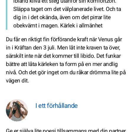
ibland kliva ett steg utanför sin komfortzon.
Släppa taget om det välplanerade livet. Och ta
dig in i det okända, även om det pirrar lite
obekvämt i magen.
Kärlek i allmänhet
Du får en riktigt fin förförande kraft när Venus går
in i Kräftan den 3 juli. Men låt inte kraven ta över,
särskilt inte när det kommer till libido. Det funkar
bättre att låta kärleken ta form på en mer andlig
nivå. Och det gör inget om du råkar drömma lite på
vägen dit.
I ett förhållande
Ge er själva lite poesi tillsammans med din partner