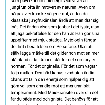
som påverkar din solenergi. Och vi vet att
jungfrun ofta är introvert av naturen. Även om
några av er kanske säger emot, är den där
klassiska jungfrukänslan ändå att man drar sig
inåt. Det är den vise som jobbar i det tysta, utan
att jaga bekräftelse för den han är. Han gör sina
uppgifter med mjuk stadga. Mytologin fångar
det fint i berättelsen om Persefone. Utan att
själv lägga märke till det glider hon mot en mer
utåtriktad sida. Uranus står för det som bryter
normen. För det originella. För det som vägrar
följa mallen. Den här Uranus-kvadraten är din
chans att ta in den energi som hjälper dig att
göra val som drar dig mot ett mer uraniskt
temperament. Med Mars-transiten över din sol
får du både mod och gnista. Det behövs för att