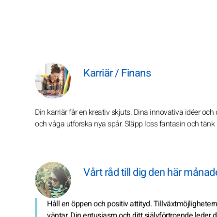
Karriär / Finans
Din karriär får en kreativ skjuts. Dina innovativa idéer och 
och våga utforska nya spår. Släpp loss fantasin och tänk i
Vårt råd till dig den här måna
Håll en öppen och positiv attityd. Tillväxtmöjligheterna
väntar. Din entusiasm och ditt självförtroende leder d