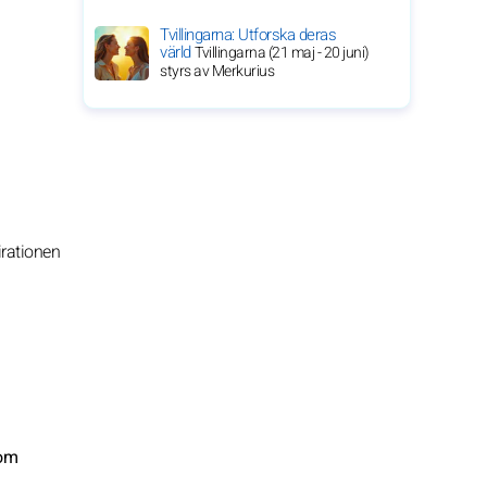
Tvillingarna: Utforska deras
värld
Tvillingarna (21 maj - 20 juni)
styrs av Merkurius
pirationen
som