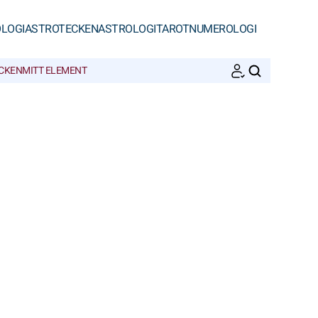
LOGI
ASTROTECKEN
ASTROLOGI
TAROT
NUMEROLOGI
ECKEN
MITT ELEMENT
SöK