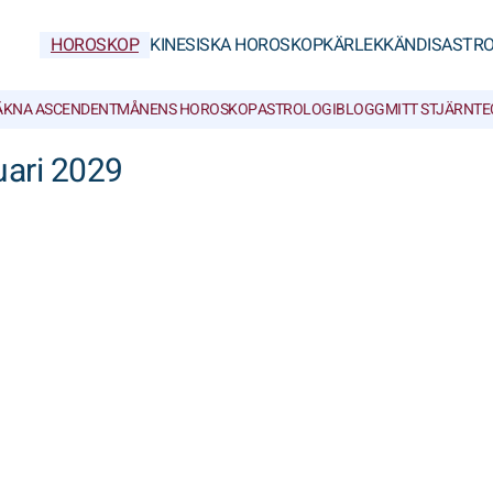
HOROSKOP
KINESISKA HOROSKOP
KÄRLEK
KÄNDISASTRO
ÄKNA ASCENDENT
MÅNENS HOROSKOP
ASTROLOGIBLOGG
MITT STJÄRNT
uari 2029