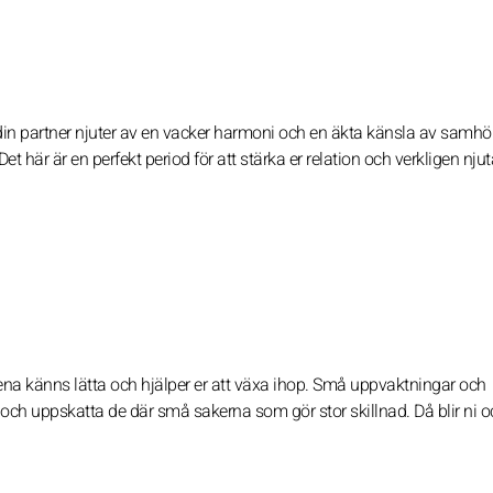
ch din partner njuter av en vacker harmoni och en äkta känsla av samhö
t här är en perfekt period för att stärka er relation och verkligen nju
tena känns lätta och hjälper er att växa ihop. Små uppvaktningar och
ch uppskatta de där små sakerna som gör stor skillnad. Då blir ni 