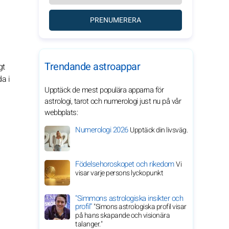
PRENUMERERA
Trendande astroappar
gt
a i
Upptäck de mest populära apparna för
astrologi, tarot och numerologi just nu på vår
webbplats:
Numerologi 2026
Upptäck din livsväg.
Födelsehoroskopet och rikedom
Vi
visar varje persons lyckopunkt
"Simmons astrologiska insikter och
profil"
"Simons astrologiska profil visar
på hans skapande och visionära
talanger."