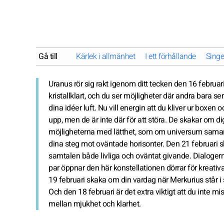
Gå till
Kärlek i allmänhet
I ett förhållande
Singe
Uranus rör sig rakt igenom ditt tecken den 16 februari 
kristallklart, och du ser möjligheter där andra bara ser
dina idéer luft. Nu vill energin att du kliver ur boxe
upp, men de är inte där för att störa. De skakar om d
möjligheterna med lätthet, som om universum samarbeta
dina steg mot oväntade horisonter. Den 21 februari sk
samtalen både livliga och oväntat givande. Dialogerna
par öppnar den här konstellationen dörrar för kreat
19 februari skaka om din vardag när Merkurius står i se
Och den 18 februari är det extra viktigt att du inte m
mellan mjukhet och klarhet.