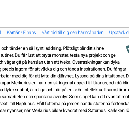
l
Karriär / Finans
Vårt råd till dig den här månaden
Upptäck di
och tänder en sällsynt laddning. Plötsligt blir ditt sinne
 rutiner. Du får lust att bryta mönster, testa nya projekt och ge
n och vågar gå på känslan utan att tveka. Överraskningar kan dyka
ig precis lagom för att väcka dig och tända inspirationen. Du fångar
r med dig för att lyfta din djärvhet. Lyssna på dina intuitioner. D
apar Merkurius en harmonisk trigonal aspekt till Uranus, och då blir
 flyter snabbt, är roliga och bär på en skön intellektuell samstämmi
iva samarbeten och spontana äventyr. Som singel kan ett oväntat mö
xtil till Neptunus. Håll fötterna på jorden när du stöter på förföriska
issar nyanser, när Merkurius bildar kvadrat med Saturnus. Kärleken rö