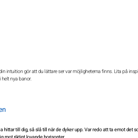
din intuition gör att du lättare ser var möjligheterna finns. Lita på ins
 helt nya banor.
den
 hittar till dig, så slå till när de dyker upp. Var redo att ta emot det 
ig mot riktigt lovande horisonter.