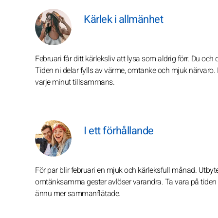
Kärlek i allmänhet
Februari får ditt kärleksliv att lysa som aldrig förr. Du o
Tiden ni delar fylls av värme, omtanke och mjuk närvaro. De
varje minut tillsammans.
I ett förhållande
För par blir februari en mjuk och kärleksfull månad. Utby
omtänksamma gester avlöser varandra. Ta vara på tiden o
ännu mer sammanflätade.