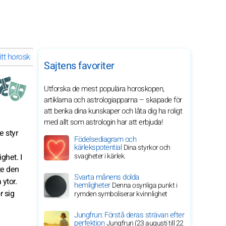
tt horoskop i februari 2029 för ditt stjärntecken
Sajtens favoriter
Utforska de mest populära horoskopen,
artiklarna och astrologiapparna – skapade för
att berika dina kunskaper och låta dig ha roligt
med allt som astrologin har att erbjuda!
e styr
Födelsediagram och
kärlekspotential
Dina styrkor och
svagheter i kärlek.
ghet. I
te den
Svarta månens dolda
 ytor.
hemligheter
Denna osynliga punkt i
r sig
rymden symboliserar kvinnlighet
Jungfrun: Förstå deras strävan efter
perfektion
Jungfrun (23 augusti till 22