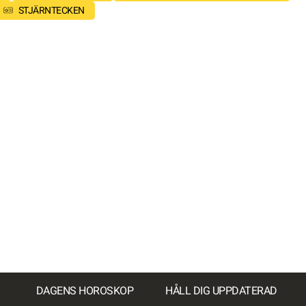
STJÄRNTECKEN
DAGENS HOROSKOP
HÅLL DIG UPPDATERAD