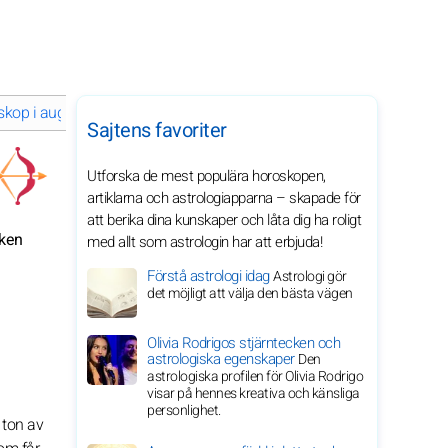
kop i augusti 2029 för ditt stjärntecken
Sajtens favoriter
Utforska de mest populära horoskopen,
artiklarna och astrologiapparna – skapade för
att berika dina kunskaper och låta dig ha roligt
eken
med allt som astrologin har att erbjuda!
Förstå astrologi idag
Astrologi gör
det möjligt att välja den bästa vägen
Olivia Rodrigos stjärntecken och
astrologiska egenskaper
Den
astrologiska profilen för Olivia Rodrigo
visar på hennes kreativa och känsliga
personlighet.
 ton av