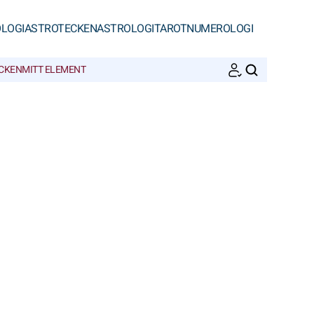
LOGI
ASTROTECKEN
ASTROLOGI
TAROT
NUMEROLOGI
ECKEN
MITT ELEMENT
SöK