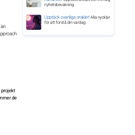
nyhetsbevakning
Upptäck ovanliga orakler!
Alla nycklar
för att förstå din vardag
 än
 approach
 projekt
ommer de