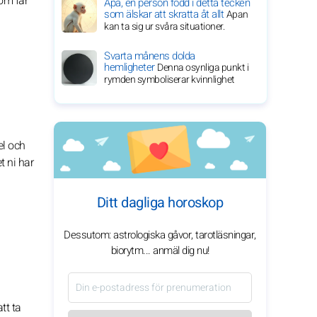
om får
Apa, en person född i detta tecken
som älskar att skratta åt allt
Apan
kan ta sig ur svåra situationer.
Svarta månens dolda
hemligheter
Denna osynliga punkt i
rymden symboliserar kvinnlighet
el och
t ni har
Ditt dagliga horoskop
Dessutom: astrologiska gåvor, tarotläsningar,
biorytm... anmäl dig nu!
tt ta