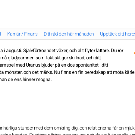
l
Karriär / Finans
Ditt råd den här månaden
Upptäck ditt horos
 i augusti. Självförtroendet växer, och allt flyter lättare. Du rör
små glädjeämnen som faktiskt gör skillnad, och ditt
amspel med Uranus bjuder på en dos spontanitet i ditt
vanda mönster, och det märks. Nu finns en fin beredskap att möta kärl
innan de ens hinner mogna.
delar härliga stunder med dem omkring dig, och relationerna får en mjuk