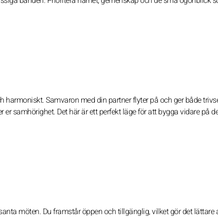
ässiga banden. Prioritera närhet, gemenskap och de små ögonblick s
ch harmoniskt. Samvaron med din partner flyter på och ger både trivs
er samhörighet. Det här är ett perfekt läge för att bygga vidare på de
santa möten. Du framstår öppen och tillgänglig, vilket gör det lättare a