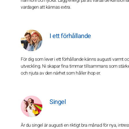
harmoni och lycka. Lägg energi på att vårda de känslom
vardagen att kännas extra.
I ett förhållande
För dig som lever i ett förhållande känns augusti varmt o
utveckling. Ni skapar fina timmar tillsammans som stärker 
och njuta av den närhet som håller ihop er.
Singel
Är du singel är augusti en riktigt bra månad för nya, intres