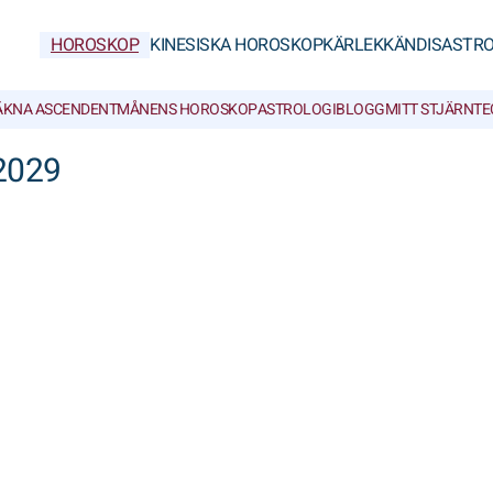
HOROSKOP
KINESISKA HOROSKOP
KÄRLEK
KÄNDISASTRO
ÄKNA ASCENDENT
MÅNENS HOROSKOP
ASTROLOGIBLOGG
MITT STJÄRNT
2029