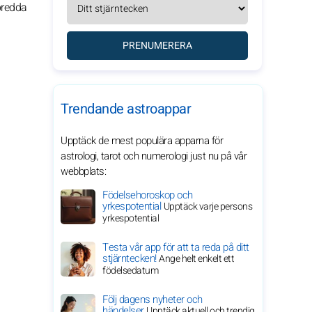
 bredda
PRENUMERERA
Trendande astroappar
Upptäck de mest populära apparna för
astrologi, tarot och numerologi just nu på vår
webbplats:
Födelsehoroskop och
yrkespotential
Upptäck varje persons
yrkespotential
Testa vår app för att ta reda på ditt
stjärntecken!
Ange helt enkelt ett
födelsedatum
Följ dagens nyheter och
händelser
Upptäck aktuell och trendig