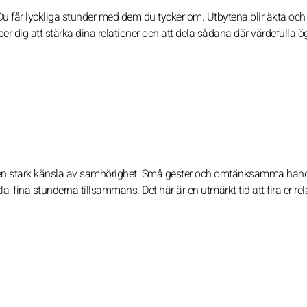
Du får lyckliga stunder med dem du tycker om. Utbytena blir äkta och
per dig att stärka dina relationer och att dela sådana där värdefulla 
ch en stark känsla av samhörighet. Små gester och omtänksamma hand
a, fina stunderna tillsammans. Det här är en utmärkt tid att fira er rel