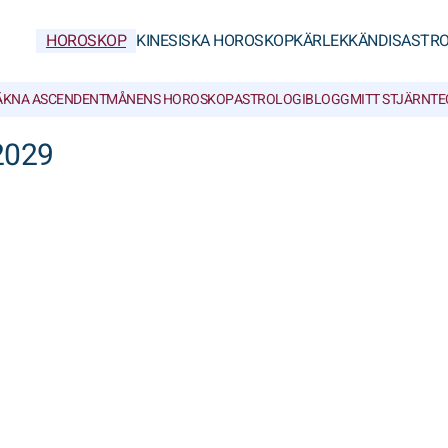
HOROSKOP
KINESISKA HOROSKOP
KÄRLEK
KÄNDISASTRO
ÄKNA ASCENDENT
MÅNENS HOROSKOP
ASTROLOGIBLOGG
MITT STJÄRNT
2029