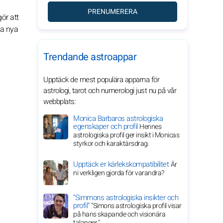
PRENUMERERA
ör att
la nya
Trendande astroappar
Upptäck de mest populära apparna för
astrologi, tarot och numerologi just nu på vår
webbplats:
Monica Barbaros astrologiska
egenskaper och profil
Hennes
astrologiska profil ger insikt i Monicas
styrkor och karaktärsdrag.
Upptäck er kärlekskompatibilitet
Är
ni verkligen gjorda för varandra?
"Simmons astrologiska insikter och
profil"
"Simons astrologiska profil visar
på hans skapande och visionära
talanger."