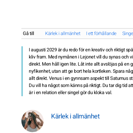
Gå till
Kärlek i allmänhet
I ett förhållande
Singe
I augusti 2029 är du redo för en kreativ och riktigt s
kliv fram. Med nymånen i Lejonet vill du synas och vi
direkt. Men håll igen lite. Låt inte allt avslöjas på e
nyfikenhet, utan att ge bort hela kortleken. Spara någ
allt direkt. Venus i en gynnsam aspekt till Saturnus stär
Du vill ha något som känns på riktigt. Du tar dig tid a
är i en relation eller singel gör du kloka val.
Kärlek i allmänhet