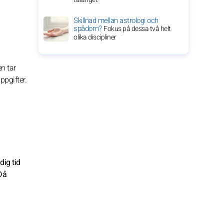
Skillnad mellan astrologi och
spådom?
Fokus på dessa två helt
olika discipliner
n tar
ppgifter.
dig tid
 Då