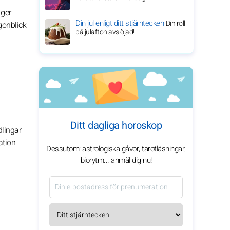
 ger
Din jul enligt ditt stjärntecken
Din roll
ögonblick
på julafton avslöjad!
Ditt dagliga horoskop
lingar
ation
Dessutom: astrologiska gåvor, tarotläsningar,
biorytm... anmäl dig nu!