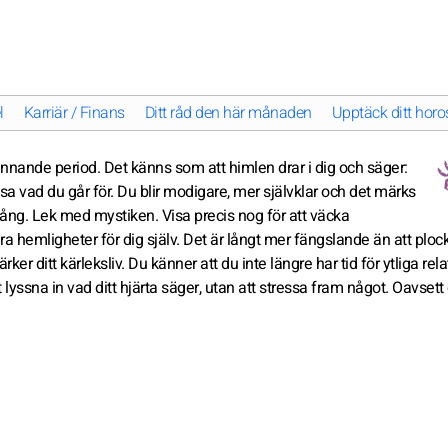
l
Karriär / Finans
Ditt råd den här månaden
Upptäck ditt horos
pännande period. Det känns som att himlen drar i dig och säger:
sa vad du går för. Du blir modigare, mer självklar och det märks
n gång. Lek med mystiken. Visa precis nog för att väcka
ra hemligheter för dig själv. Det är långt mer fängslande än att plo
ker ditt kärleksliv. Du känner att du inte längre har tid för ytliga rela
tt lyssna in vad ditt hjärta säger, utan att stressa fram något. Oavset