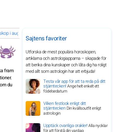
kop i augusti 2029 för ditt stjärntecken
Sajtens favoriter
Utforska de mest populära horoskopen,
artiklarna och astrologiapparna – skapade för
att berika dina kunskaper och låta dig ha roligt
cka fram
med allt som astrologin har att erbjuda!
tioner.
Testa vår app för att ta reda på ditt
t om du
stjärntecken!
Ange helt enkelt ett
födelsedatum
Vilken festlook enligt ditt
stjärntecken
Din kvällsoutfit enligt
astrologin
Upptäck ovanliga orakler!
Alla nycklar
för att förstå din vardag