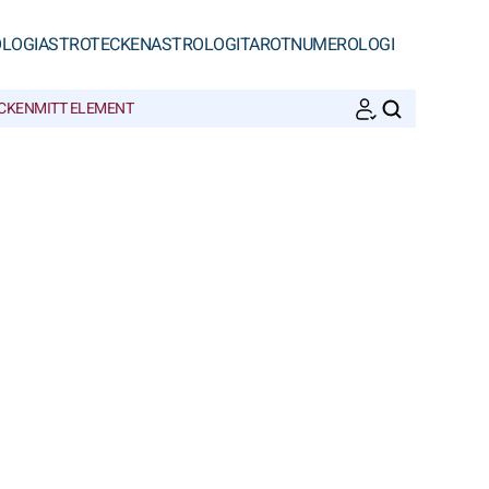
LOGI
ASTROTECKEN
ASTROLOGI
TAROT
NUMEROLOGI
ECKEN
MITT ELEMENT
SöK