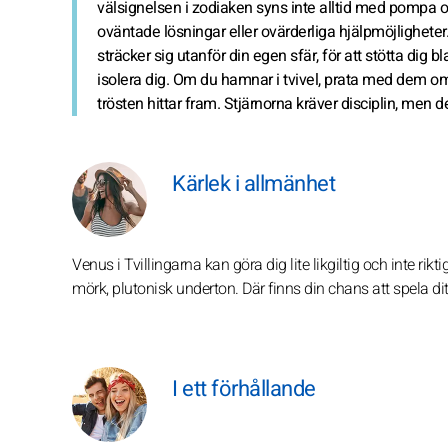
välsignelsen i zodiaken syns inte alltid med pompa 
oväntade lösningar eller ovärderliga hjälpmöjligheter
sträcker sig utanför din egen sfär, för att stötta dig b
isolera dig. Om du hamnar i tvivel, prata med dem om
trösten hittar fram. Stjärnorna kräver disciplin, men
Kärlek i allmänhet
Venus i Tvillingarna kan göra dig lite likgiltig och inte ri
mörk, plutonisk underton. Där finns din chans att spela dit
I ett förhållande