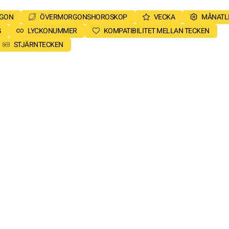
RGON
ÖVERMORGONSHOROSKOP
VECKA
MÅNATL
G
LYCKONUMMER
KOMPATIBILITET MELLAN TECKEN
STJÄRNTECKEN