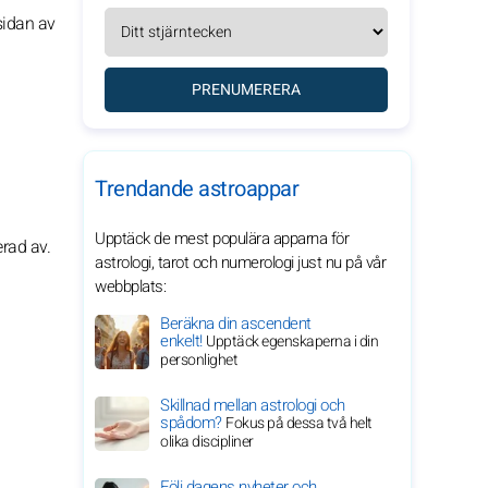
sidan av
PRENUMERERA
Trendande astroappar
Upptäck de mest populära apparna för
rad av.
astrologi, tarot och numerologi just nu på vår
webbplats:
Beräkna din ascendent
enkelt!
Upptäck egenskaperna i din
personlighet
Skillnad mellan astrologi och
spådom?
Fokus på dessa två helt
olika discipliner
Följ dagens nyheter och