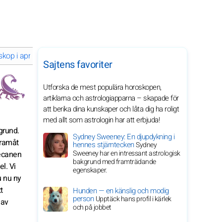
kop i april 2028 för ditt stjärntecken
Sajtens favoriter
Utforska de mest populära horoskopen,
artiklarna och astrologiapparna – skapade för
att berika dina kunskaper och låta dig ha roligt
med allt som astrologin har att erbjuda!
 grund.
Sydney Sweeney: En djupdykning i
framåt
hennes stjärntecken
Sydney
Sweeney har en intressant astrologisk
decanen
bakgrund med framträdande
l. Vi
egenskaper.
u nu ny
t
Hunden — en känslig och modig
person
Upptäck hans profil i kärlek
 av
och på jobbet