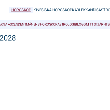
HOROSKOP
KINESISKA HOROSKOP
KÄRLEK
KÄNDISASTRO
ÄKNA ASCENDENT
MÅNENS HOROSKOP
ASTROLOGIBLOGG
MITT STJÄRNT
 2028