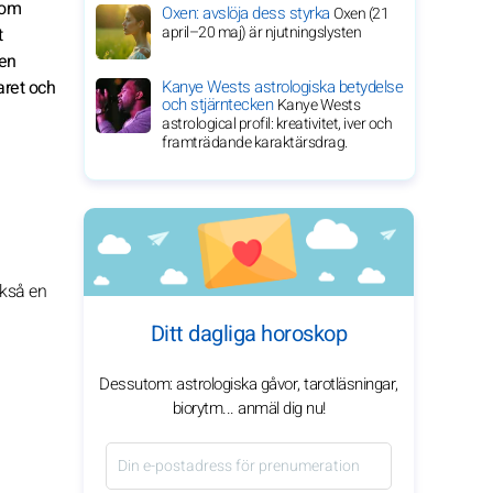
nom
Oxen: avslöja dess styrka
Oxen (21
april–20 maj) är njutningslysten
t
ten
aret och
Kanye Wests astrologiska betydelse
och stjärntecken
Kanye Wests
astrological profil: kreativitet, iver och
framträdande karaktärsdrag.
ckså en
Ditt dagliga horoskop
Dessutom: astrologiska gåvor, tarotläsningar,
biorytm... anmäl dig nu!