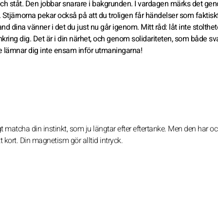
och ståt. Den jobbar snarare i bakgrunden. I vardagen märks det ge
. Stjärnorna pekar också på att du troligen får händelser som faktisk
land dina vänner i det du just nu går igenom. Mitt råd: låt inte stolthe
kring dig. Det är i din närhet, och genom solidariteten, som både sv
 de lämnar dig inte ensam inför utmaningarna!
ktigt matcha din instinkt, som ju längtar efter eftertanke. Men den har o
t kort. Din magnetism gör alltid intryck.