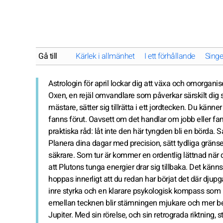
Gå till
Kärlek i allmänhet
I ett förhållande
Singe
Astrologin för april lockar dig att växa och omorganis
Oxen, en rejäl omvandlare som påverkar särskilt dig 
mästare, sätter sig tillrätta i ett jordtecken. Du känn
fanns förut. Oavsett om det handlar om jobb eller fam
praktiska råd: låt inte den här tyngden bli en börda. 
Planera dina dagar med precision, sätt tydliga gränse
säkrare. Som tur är kommer en ordentlig lättnad när d
att Plutons tunga energier drar sig tillbaka. Det känns
hoppas innerligt att du redan har börjat det där dju
inre styrka och en klarare psykologisk kompass som hjä
emellan tecknen blir stämningen mjukare och mer b
Jupiter. Med sin rörelse, och sin retrograda riktning, 