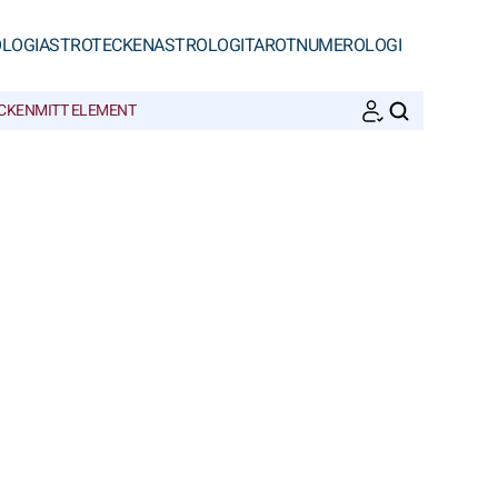
LOGI
ASTROTECKEN
ASTROLOGI
TAROT
NUMEROLOGI
ECKEN
MITT ELEMENT
SöK