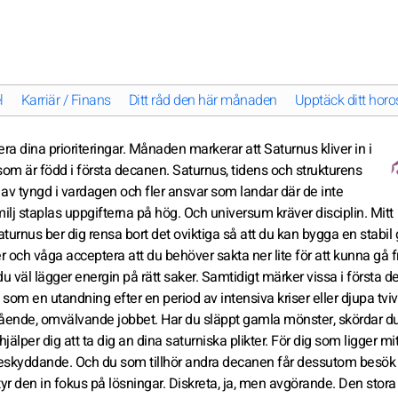
l
Karriär / Finans
Ditt råd den här månaden
Upptäck ditt horos
era dina prioriteringar. Månaden markerar att Saturnus kliver in i
som är född i första decanen. Saturnus, tidens och strukturens
er av tyngd i vardagen och fler ansvar som landar där de inte
ilj staplas uppgifterna på hög. Och universum kräver disciplin. Mitt
Saturnus ber dig rensa bort det oviktiga så att du kan bygga en stabil
r och våga acceptera att du behöver sakta ner lite för att kunna gå 
u väl lägger energin på rätt saker. Samtidigt märker vissa i första 
 som en utandning efter en period av intensiva kriser eller djupa tvive
pgående, omvälvande jobbet. Har du släppt gamla mönster, skördar d
lper dig att ta dig an dina saturniska plikter. För dig som ligger mit
eskyddande. Och du som tillhör andra decanen får dessutom besök
styr den in fokus på lösningar. Diskreta, ja, men avgörande. Den stora