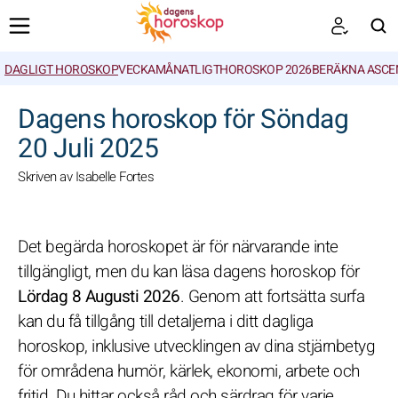
DAGLIGT HOROSKOP
VECKA
MÅNATLIGT
HOROSKOP 2026
BERÄKNA ASCE
SöK
Dagens horoskop för Söndag
20 Juli 2025
Skriven av Isabelle Fortes
Det begärda horoskopet är för närvarande inte
tillgängligt, men du kan läsa dagens horoskop för
Lördag 8 Augusti 2026
. Genom att fortsätta surfa
kan du få tillgång till detaljerna i ditt dagliga
horoskop, inklusive utvecklingen av dina stjärnbetyg
för områdena humör, kärlek, ekonomi, arbete och
fritid. Du hittar också råd och särdrag för varje