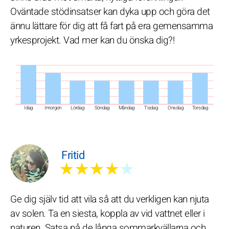
Oväntade stödinsatser kan dyka upp och göra det
ännu lättare för dig att få fart på era gemensamma
yrkesprojekt. Vad mer kan du önska dig?!
Idag
Imorgon
Lördag
Söndag
Måndag
Tisdag
Onsdag
Torsdag
Fritid
★★★★
★
Ge dig själv tid att vila så att du verkligen kan njuta
av solen. Ta en siesta, koppla av vid vattnet eller i
naturen. Satsa på de långa sommarkvällarna och