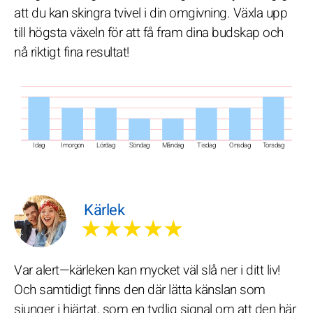
att du kan skingra tvivel i din omgivning. Växla upp
till högsta växeln för att få fram dina budskap och
nå riktigt fina resultat!
Idag
Imorgon
Lördag
Söndag
Måndag
Tisdag
Onsdag
Torsdag
Kärlek
★★★★★
Var alert—kärleken kan mycket väl slå ner i ditt liv!
Och samtidigt finns den där lätta känslan som
sjunger i hjärtat, som en tydlig signal om att den här