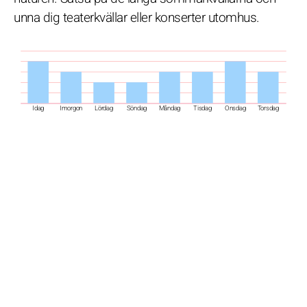
unna dig teaterkvällar eller konserter utomhus.
Idag
Imorgon
Lördag
Söndag
Måndag
Tisdag
Onsdag
Torsdag