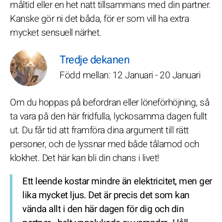
måltid eller en het natt tillsammans med din partner.
Kanske gör ni det båda, för er som vill ha extra
mycket sensuell närhet.
Tredje dekanen
Född mellan: 12 Januari - 20 Januari
Om du hoppas på befordran eller löneförhöjning, så
ta vara på den här fridfulla, lyckosamma dagen fullt
ut. Du får tid att framföra dina argument till rätt
personer, och de lyssnar med både tålamod och
klokhet. Det här kan bli din chans i livet!
Ett leende kostar mindre än elektricitet, men ger
lika mycket ljus. Det är precis det som kan
vända allt i den här dagen för dig och din