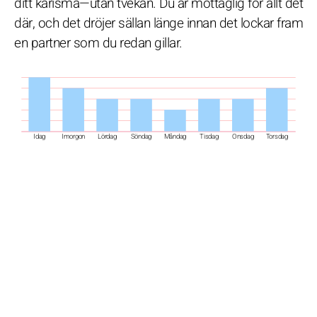
ditt karisma—utan tvekan. Du är mottaglig för allt det
där, och det dröjer sällan länge innan det lockar fram
en partner som du redan gillar.
Idag
Imorgon
Lördag
Söndag
Måndag
Tisdag
Onsdag
Torsdag