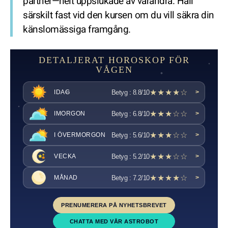
partner—helt uppslukade av varandra. Håll
särskilt fast vid den kursen om du vill säkra din
känslomässiga framgång.
DETALJERAT HOROSKOP FÖR
VÅGEN
★★★★☆
Betyg : 8.8/10
IDAG
>
★★★☆☆
Betyg : 6.8/10
IMORGON
>
★★★☆☆
Betyg : 5.6/10
I ÖVERMORGON
>
★★★☆☆
Betyg : 5.2/10
VECKA
>
★★★★☆
Betyg : 7.2/10
MÅNAD
>
PRENUMERERA PÅ NYHETSBREVET
CHATTA MED VÅR ASTROBOT