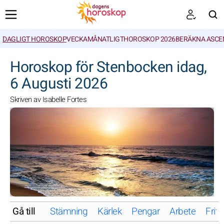
DAGLIGT HOROSKOP
VECKA
MÅNATLIGT
HOROSKOP 2026
BERÄKNA ASCE
SöK
Horoskop för Stenbocken idag,
6 Augusti 2026
Skriven av Isabelle Fortes
Gå till
Stämning
Kärlek
Pengar
Arbete
Friti