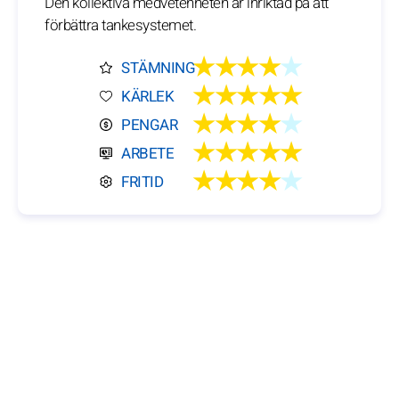
Den kollektiva medvetenheten är inriktad på att
förbättra tankesystemet.
★★★★
★
STÄMNING
★★★★★
KÄRLEK
★★★★
★
PENGAR
★★★★★
ARBETE
★★★★
★
FRITID