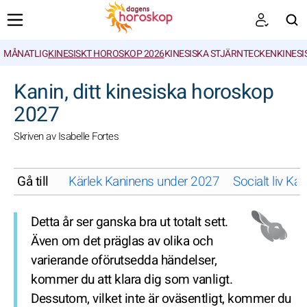
MÅNATLIG
KINESISKT HOROSKOP 2026
KINESISKA STJÄRNTECKEN
KINESI
SöK
Kanin, ditt kinesiska horoskop
2027
Skriven av Isabelle Fortes
Gå till
Kärlek Kaninens under 2027
Socialt liv K
Detta år ser ganska bra ut totalt sett.
Även om det präglas av olika och
varierande oförutsedda händelser,
kommer du att klara dig som vanligt.
Dessutom, vilket inte är oväsentligt, kommer du