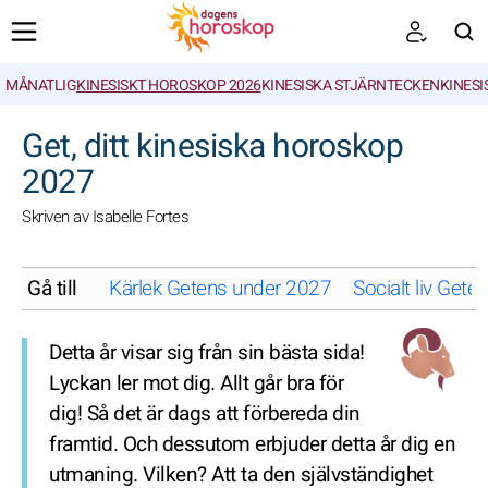
MÅNATLIG
KINESISKT HOROSKOP 2026
KINESISKA STJÄRNTECKEN
KINESI
SöK
Get, ditt kinesiska horoskop
2027
Skriven av Isabelle Fortes
Gå till
Kärlek Getens under 2027
Socialt liv Get
Detta år visar sig från sin bästa sida!
Lyckan ler mot dig. Allt går bra för
dig! Så det är dags att förbereda din
framtid. Och dessutom erbjuder detta år dig en
utmaning. Vilken? Att ta den självständighet