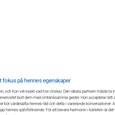
skt fokus på hennes egenskaper
n, och hon vet exakt vad hon önskar. Den ideala partnern måste ta ini
 generositet bort dem med omtänksamma gester. Hon accepterar lätt 
tner bör värdesätta hennes råd och delta i varierande konversationer. A
p hennes självförtroende. För att bevara harmonin i kärleken är det v