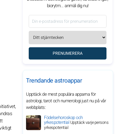
biorytm... anmäl dig nu!
PRENUMERERA
Trendande astroappar
Upptäck de mest populära apparna för
astrologi, tarot och numerologi just nu på vår
tiativet,
webbplats:
andras
Födelsehoroskop och
tt
yrkespotential
Upptäck varje persons
iktigt
yrkespotential