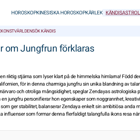
HOROSKOP
KINESISKA HOROSKOP
KÄRLEK
KÄNDISASTROL
E
KONSTVÄRLDEN
SÖK KÄNDIS
er om Jungfrun förklaras
en riktig stjärna som lyser klart på de himmelska himlarna! Född de
ifornien, för in denna charmiga jungfru sin unika blandning av tala
a närvaro och otroliga mångsidighet, speglar Zendayas astrologiska pr
 en jungfru personifierar hon egenskaper som noggrannhet, kreativi
n som ger stabilitet, balanserar Zendaya enkelt sin ambitiösa anda m
a influenser som formar denna flerfaldigt talangfulla ikons resa när