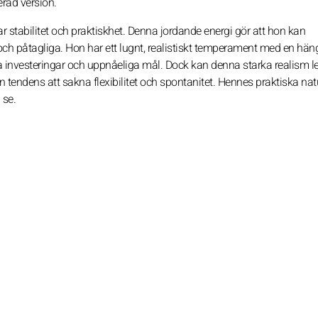
erad version.
r stabilitet och praktiskhet. Denna jordande energi gör att hon kan
och påtagliga. Hon har ett lugnt, realistiskt temperament med en hän
a investeringar och uppnåeliga mål. Dock kan denna starka realism led
en tendens att sakna flexibilitet och spontanitet. Hennes praktiska na
 se.