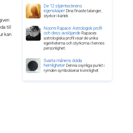
De 12 stjärntecknens
egenskaper
Dina finaste talanger,
styrkor i kärlek
given
a till
Noomi Rapace: Astrologisk profil
och dess avslöjande
Rapaces
tur kan
astrologiska profil visar de unika
egenheterna och styrkorna i hennes
personlighet.
Svarta månens dolda
hemligheter
Denna osynliga punkt i
rymden symboliserar kvinnlighet