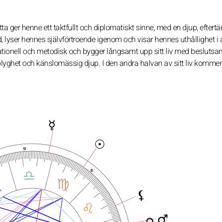
a ger henne ett taktfullt och diplomatiskt sinne, med en djup, efter
, lyser hennes självförtroende igenom och visar hennes uthållighet i 
rationell och metodisk och bygger långsamt upp sitt liv med beslutsa
 blyghet och känslomässig djup. I den andra halvan av sitt liv kommer