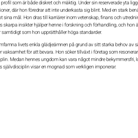
rofil som är både diskret och mäktig. Under sin reserverade yta ligg
ioner, där hon föredrar att inte underkasta sig blint. Med en stark be
sina mål. Hon dras till karriärer inom vetenskap, finans och utredni
 skarpa insikter hjälper henne i forskning och förhandling, och hon 
r samtidigt som hon upprätthåller höga standarder.
omfamna livets enkla glädjeämnen på grund av sitt starka behov av s
 vaksamhet för att bevara. Hon söker tillväxt i företag som resonera
iplin. Medan hennes ungdom kan vara något mindre bekymmersfri, l
es självdisciplin visar en mognad som verkligen imponerar.