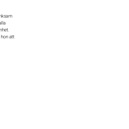
tänksam
alla
mhet.
 hon att