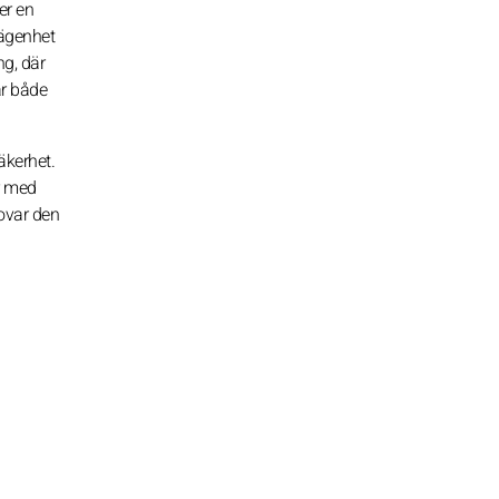
er en
nägenhet
ng, där
är både
äkerhet.
r med
ovar den