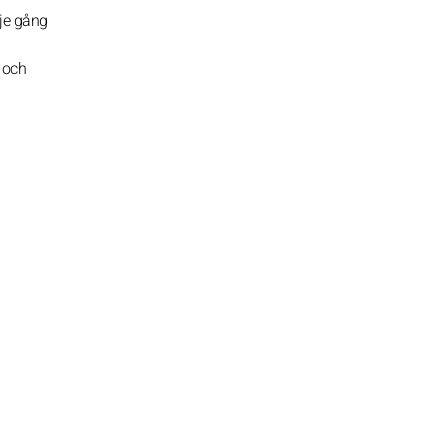
rje gång
a och