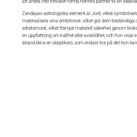
att andra inte försöker forma hennes partner till en idealis
Zendayas astrologiska element är Jord, vilket symbolisera
materialisera sina ambitioner, vilket gör dem beständiga 
arbetsmoral, vilket främjar materiell säkerhet genom klok
en uppfattning om kallhet eller avskildhet, och hon visar 
ibland likna en skeptikers, som endast tror på det hon kan