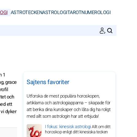
OGI
ASTROTECKEN
ASTROLOGI
TAROT
NUMEROLOGI
SöK
n 1
Sajtens favoriter
ng, grace
ofil
Utforska de mest populära horoskopen,
tet och
artiklarna och astrologiapparna – skapade för
ed ett
att berika dina kunskaper och låta dig ha roligt
 vi dyker
med allt som astrologin har att erbjuda!
I fokus: kinesisk astrologi
Allt om ditt
horoskop enligt ditt kinesiska tecken