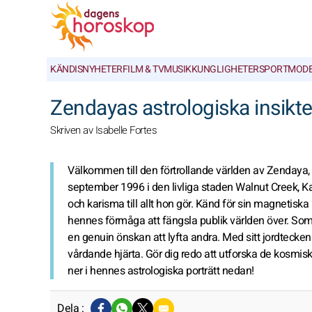
KÄNDISNYHETER
FILM & TV
MUSIK
KUNGLIGHETER
SPORT
MOD
Zendayas astrologiska insikt
Skriven av Isabelle Fortes
Välkommen till den förtrollande världen av Zendaya, 
september 1996 i den livliga staden Walnut Creek, Kal
och karisma till allt hon gör. Känd för sin magnetisk
hennes förmåga att fängsla publik världen över. Som
en genuin önskan att lyfta andra. Med sitt jordtecke
vårdande hjärta. Gör dig redo att utforska de kosmisk
ner i hennes astrologiska porträtt nedan!
Dela :