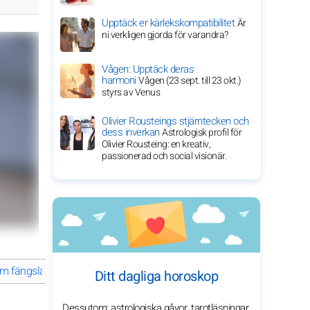
Upptäck er kärlekskompatibilitet
Är
ni verkligen gjorda för varandra?
Vågen: Upptäck deras
harmoni
Vågen (23 sept. till 23 okt.)
styrs av Venus
Olivier Rousteings stjärntecken och
dess inverkan
Astrologisk profil för
Olivier Rousteing: en kreativ,
passionerad och social visionär.
m fängslar världen
Zendayas inspirerande resa inom underhållni
Ditt dagliga horoskop
Dessutom: astrologiska gåvor, tarotläsningar,