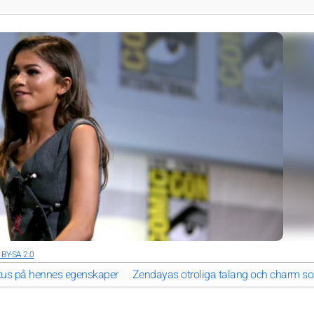
 BY-SA 2.0
fokus på hennes egenskaper
Zendayas otroliga talang och charm so