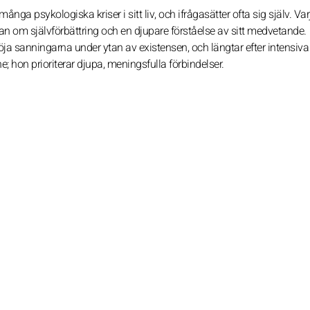
a psykologiska kriser i sitt liv, och ifrågasätter ofta sig själv. Va
n om självförbättring och en djupare förståelse av sitt medvetande.
löja sanningarna under ytan av existensen, och längtar efter intensiv
nne; hon prioriterar djupa, meningsfulla förbindelser.