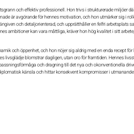
ann och effektiv professionell. Hon trivs i strukturerade miljöer dä
nade är avgörande för hennes motivation, och hon utmärker sig i rol
ängiven och detaljorienterad, och upprätthåller en felfri arbetsplats s
s ambitioner kan vara måttliga, kräver hon hög kvalitet i sitt arbete, 
mik och öppenhet, och hon nöjer sig aldrig med en enda recept för 
livsglädje blomstrar dagligen, utan oro för framtiden. Hennes livssti
passningsförmåga och dragning till det nya och okonventionella driv
d diplomatisk känsla och hittar konsekvent kompromisser i utmanande