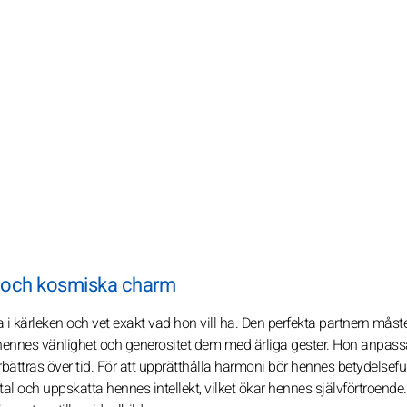
 och kosmiska charm
i kärleken och vet exakt vad hon vill ha. Den perfekta partnern måste
r hennes vänlighet och generositet dem med ärliga gester. Hon anpass
 förbättras över tid. För att upprätthålla harmoni bör hennes betydelsefu
l och uppskatta hennes intellekt, vilket ökar hennes självförtroende.