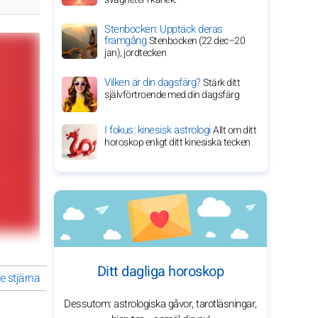
Stenbocken: Upptäck deras
framgång
Stenbocken (22 dec–20
jan), jordtecken
Vilken är din dagsfärg?
Stärk ditt
självförtroende med din dagsfärg
I fokus: kinesisk astrologi
Allt om ditt
horoskop enligt ditt kinesiska tecken
Ditt dagliga horoskop
e stjärna
Sydney Sweeney: en växande stjärna i Hollywood
Utfo
Dessutom: astrologiska gåvor, tarotläsningar,