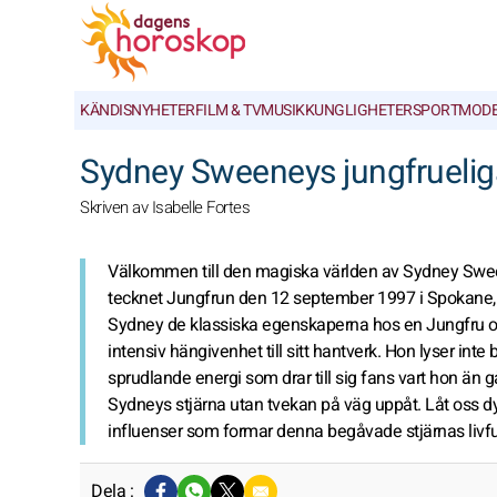
KÄNDISNYHETER
FILM & TV
MUSIK
KUNGLIGHETER
SPORT
MOD
Sydney Sweeneys jungfruelig
Skriven av Isabelle Fortes
Välkommen till den magiska världen av Sydney Swee
tecknet Jungfrun den 12 september 1997 i Spokane,
Sydney de klassiska egenskaperna hos en Jungfru o
intensiv hängivenhet till sitt hantverk. Hon lyser int
sprudlande energi som drar till sig fans vart hon än går
Sydneys stjärna utan tvekan på väg uppåt. Låt oss dy
influenser som formar denna begåvade stjärnas livful
Dela :