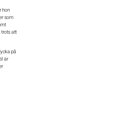
r hon
ler som
amt
trots att
lycka på
l är
er