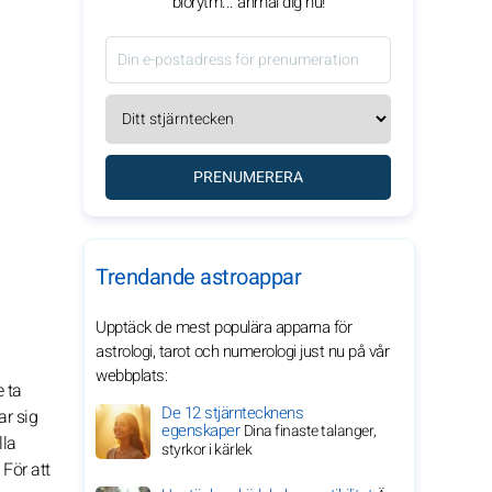
biorytm... anmäl dig nu!
PRENUMERERA
Trendande astroappar
Upptäck de mest populära apparna för
astrologi, tarot och numerologi just nu på vår
webbplats:
 ta
De 12 stjärntecknens
ar sig
egenskaper
Dina finaste talanger,
lla
styrkor i kärlek
 För att