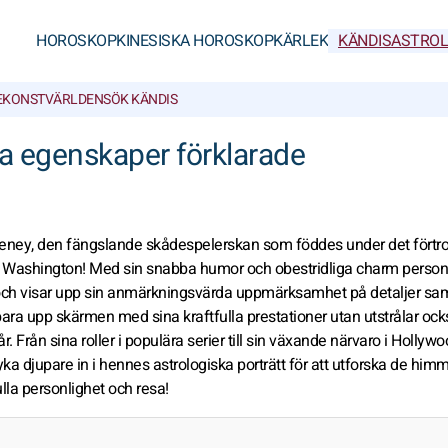
HOROSKOP
KINESISKA HOROSKOP
KÄRLEK
KÄNDISASTROL
E
KONSTVÄRLDEN
SÖK KÄNDIS
a egenskaper förklarade
ney, den fängslande skådespelerskan som föddes under det förtro
 Washington! Med sin snabba humor och obestridliga charm personi
ch visar upp sin anmärkningsvärda uppmärksamhet på detaljer sa
e bara upp skärmen med sina kraftfulla prestationer utan utstrålar oc
. Från sina roller i populära serier till sin växande närvaro i Hollywo
ka djupare in i hennes astrologiska porträtt för att utforska de him
la personlighet och resa!