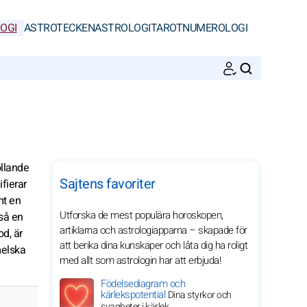
OGI
ASTROTECKEN
ASTROLOGI
TAROT
NUMEROLOGI
SöK
llande
Sajtens favoriter
fierar
mt en
Utforska de mest populära horoskopen,
kså en
artiklarna och astrologiapparna – skapade för
od, är
att berika dina kunskaper och låta dig ha roligt
melska
med allt som astrologin har att erbjuda!
Födelsediagram och
kärlekspotential
Dina styrkor och
svagheter i kärlek.