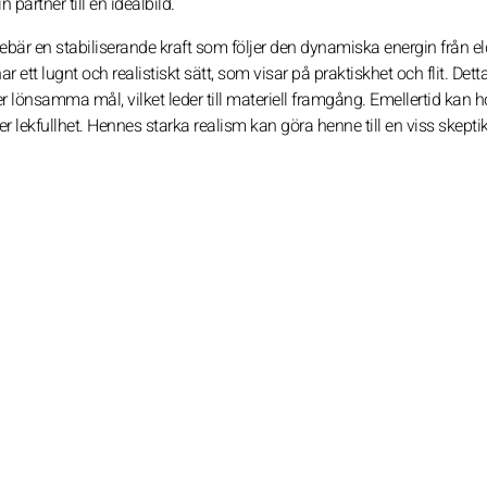
n partner till en idealbild.
bär en stabiliserande kraft som följer den dynamiska energin från el
r ett lugnt och realistiskt sätt, som visar på praktiskhet och flit. Dett
r lönsamma mål, vilket leder till materiell framgång. Emellertid kan 
ler lekfullhet. Hennes starka realism kan göra henne till en viss skepti