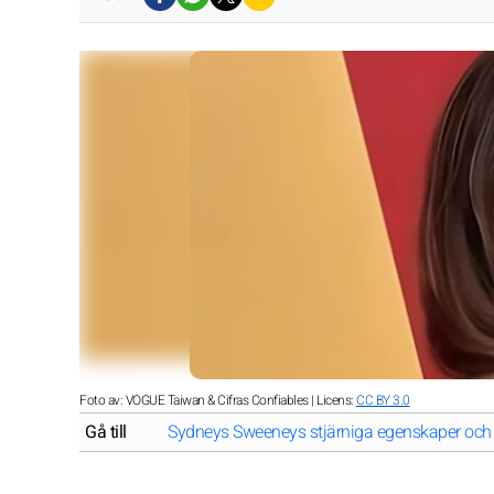
Foto av: VOGUE Taiwan & Cifras Confiables | Licens:
CC BY 3.0
Gå till
Sydneys Sweeneys stjärniga egenskaper oc