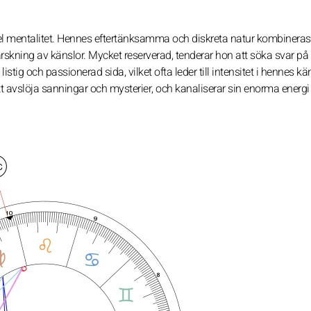
 mentalitet. Hennes eftertänksamma och diskreta natur kombinera
ärskning av känslor. Mycket reserverad, tenderar hon att söka svar på
tig och passionerad sida, vilket ofta leder till intensitet i hennes kän
tt avslöja sanningar och mysterier, och kanaliserar sin enorma energi 