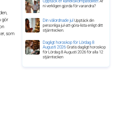
Upptäck er kärlekskompatibilitet
Är
ni verkligen gjorda för varandra?
den,
a gör
Din välordnade jul
Upptäck din
personliga jul-att-göra-lista enligt ditt
hon
stjärntecken.
ker, som
Dagligt horoskop för Lördag 8
Augusti 2026
Gratis dagligt horoskop
för Lördag 8 Augusti 2026 för alla 12
stjärntecken