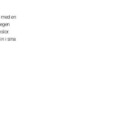
s med en
 egen
slor.
in i sina