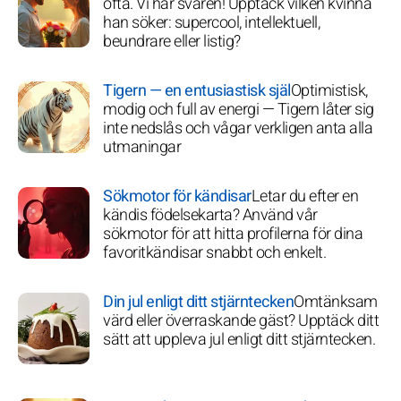
ofta. Vi har svaren! Upptäck vilken kvinna
han söker: supercool, intellektuell,
beundrare eller listig?
Tigern — en entusiastisk själ
Optimistisk,
modig och full av energi — Tigern låter sig
inte nedslås och vågar verkligen anta alla
utmaningar
Sökmotor för kändisar
Letar du efter en
kändis födelsekarta? Använd vår
sökmotor för att hitta profilerna för dina
favoritkändisar snabbt och enkelt.
Din jul enligt ditt stjärntecken
Omtänksam
värd eller överraskande gäst? Upptäck ditt
sätt att uppleva jul enligt ditt stjärntecken.