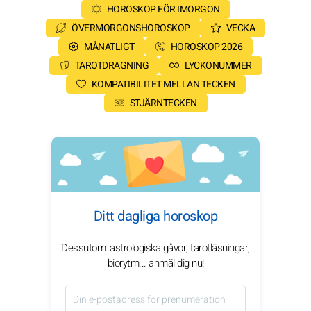
HOROSKOP FÖR IMORGON
ÖVERMORGONSHOROSKOP
VECKA
MÅNATLIGT
HOROSKOP 2026
TAROTDRAGNING
LYCKONUMMER
KOMPATIBILITET MELLAN TECKEN
STJÄRNTECKEN
Ditt dagliga horoskop
Dessutom: astrologiska gåvor, tarotläsningar,
biorytm... anmäl dig nu!