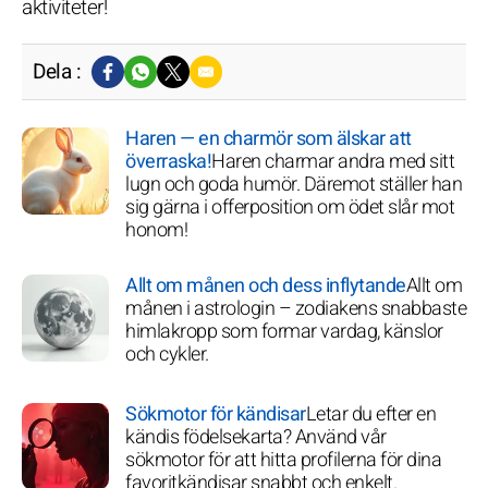
aktiviteter!
Dela :
Haren — en charmör som älskar att
överraska!
Haren charmar andra med sitt
lugn och goda humör. Däremot ställer han
sig gärna i offerposition om ödet slår mot
honom!
Allt om månen och dess inflytande
Allt om
månen i astrologin – zodiakens snabbaste
himlakropp som formar vardag, känslor
och cykler.
Sökmotor för kändisar
Letar du efter en
kändis födelsekarta? Använd vår
sökmotor för att hitta profilerna för dina
favoritkändisar snabbt och enkelt.