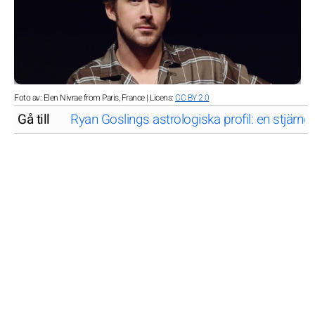
Foto av: Elen Nivrae from Paris, France | Licens:
CC BY 2.0
Gå till
Ryan Goslings astrologiska profil: en stjärng