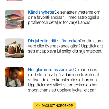
Kändisnyheter
De senaste nyheterna om
dina favoritkändisar – med astrologiska
profiler och detaljer för varje kändis
Din jul enligt ditt stjärntecken
Omtänksam
värd eller överraskande gäst? Upptäck ditt
sätt att uppleva jul enligt ditt stjärntecken.
Hur glömma: läs våra råd
Du har precis
gjort slut, du vill gå vidare och framför allt
strävar du efter känslomässig harmoni.
Upptäck med vilket stjärntecken du har
störst chans att uppleva lycka i ett par!
DAGLIGT HOROSKOP