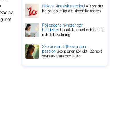
a
I fokus: kinesisk astrologi
Allt om ditt
horoskop enligt ditt kinesiska tecken
rkas av
sig mot
Följ dagens nyheter och
händelser
Upptäck aktuell och trendig
nyhetsbevakning
Skorpionen: Utforska dess
passion
Skorpionen (24 okt–22 nov)
styrs av Mars och Pluto