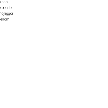
m hon
beroende
möjliggör
 genom