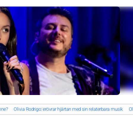
nne?
Olivia Rodrigo: erövrar hjärtan med sin relaterbara musik
Ol