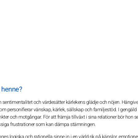
m henne?
h sentimentalitet och värdesätter kärlekens glädje och nöjen. Hängiv
 som personifierar vänskap, kärlek, sällskap och familjestöd. I gengäld 
er och motgångar. För att främja tillväxt i sina relationer bör hon s
ssiga frustrationer som kan dämpa stämningen.
nes logiska och rationella sinne in i en värld rik på känslor, emotione