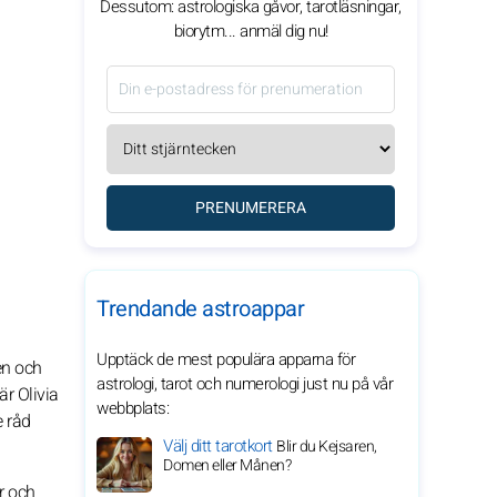
Dessutom: astrologiska gåvor, tarotläsningar,
biorytm... anmäl dig nu!
PRENUMERERA
Trendande astroappar
Upptäck de mest populära apparna för
en och
astrologi, tarot och numerologi just nu på vår
är Olivia
webbplats:
e råd
Välj ditt tarotkort
Blir du Kejsaren,
Domen eller Månen?
r och