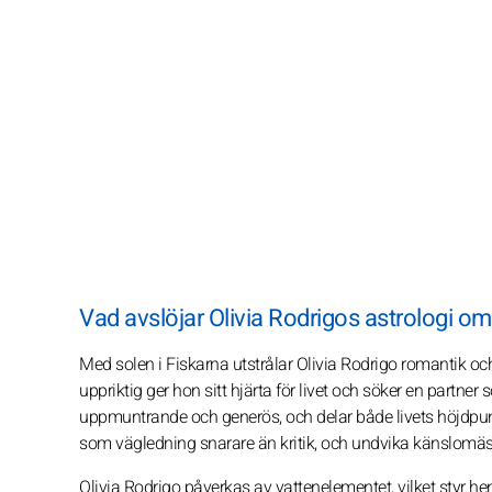
Vad avslöjar Olivia Rodrigos astrologi o
Med solen i Fiskarna utstrålar Olivia Rodrigo romantik oc
uppriktig ger hon sitt hjärta för livet och söker en partner
uppmuntrande och generös, och delar både livets höjdpunkt
som vägledning snarare än kritik, och undvika känslomä
Olivia Rodrigo påverkas av vattenelementet, vilket styr hen