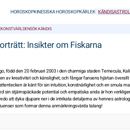
HOROSKOP
KINESISKA HOROSKOP
KÄRLEK
KÄNDISASTROL
E
KONSTVÄRLDEN
SÖK KÄNDIS
orträtt: Insikter om Fiskarna
go, född den 20 februari 2003 i den charmiga staden Temecula, Kali
 av kreativitet och känslighet, och fångar fansens hjärtan överall
attentecken är känt för sin intuition, konstnärlighet och en smula magi
ed sin stjärnspäckade potential och empatiska anda är hon verkligen
do att dyka djupare ner i de intrikata detaljerna av hennes astrolo
influenser som formar denna anmärkningsvärda talang!