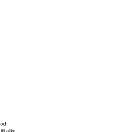
n och
ill olika