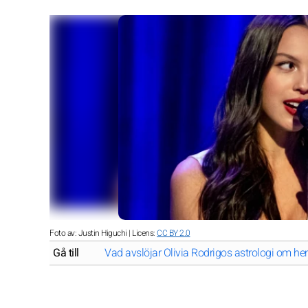
Foto av: Justin Higuchi | Licens:
CC BY 2.0
Gå till
Vad avslöjar Olivia Rodrigos astrologi om he