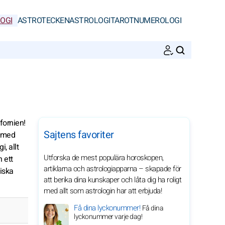
OGI
ASTROTECKEN
ASTROLOGI
TAROT
NUMEROLOGI
SöK
fornien!
Sajtens favoriter
t med
, allt
Utforska de mest populära horoskopen,
 ett
artiklarna och astrologiapparna – skapade för
giska
att berika dina kunskaper och låta dig ha roligt
med allt som astrologin har att erbjuda!
Få dina lyckonummer!
Få dina
lyckonummer varje dag!