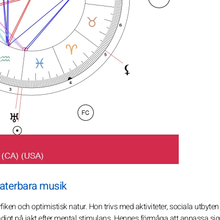
elaterbara musik
nyfiken och optimistisk natur. Hon trivs med aktiviteter, sociala utbyte
digt på jakt efter mental stimulans. Hennes förmåga att anpassa sig t