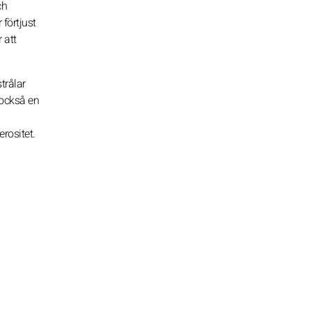
ch
förtjust
 att
trålar
 också en
rositet.