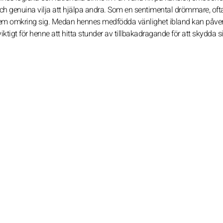
 och genuina vilja att hjälpa andra. Som en sentimental drömmare, oft
år dem omkring sig. Medan hennes medfödda vänlighet ibland kan påve
ktigt för henne att hitta stunder av tillbakadragande för att skydda 