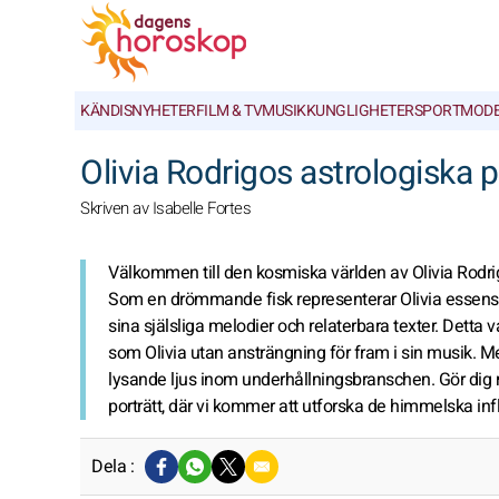
KÄNDISNYHETER
FILM & TV
MUSIK
KUNGLIGHETER
SPORT
MOD
Olivia Rodrigos astrologiska p
Skriven av Isabelle Fortes
Välkommen till den kosmiska världen av Olivia Rodri
Som en drömmande fisk representerar Olivia essensen
sina själsliga melodier och relaterbara texter. Detta v
som Olivia utan ansträngning för fram i sin musik. M
lysande ljus inom underhållningsbranschen. Gör dig re
porträtt, där vi kommer att utforska de himmelska 
Dela :