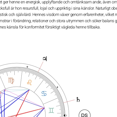
ilket ger henne en energisk, upplyftande och omtänksam ande, även o
ull är hon resursfull, lojal och uppriktig i sina känslor. Naturligt o
imistisk och självlärd. Hennes visdom växer genom erfarenheter, vilket 
mstrar i förändring, relationer och stora utrymmen och söker balans
nes känsla för konformitet försiktigt vägleda henne tillbaka.