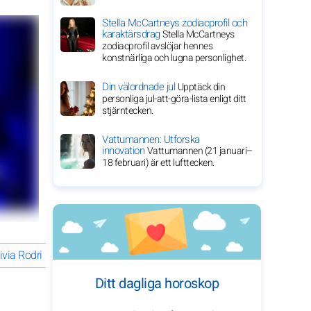
Stella McCartneys zodiacprofil och
karaktärsdrag
Stella McCartneys
zodiacprofil avslöjar hennes
konstnärliga och lugna personlighet.
Din välordnade jul
Upptäck din
personliga jul-att-göra-lista enligt ditt
stjärntecken.
Vattumannen: Utforska
innovation
Vattumannen (21 januari–
18 februari) är ett lufttecken.
ivia Rodrigos väg till stjärnstatus och framgång
Vad handlar Olivia
Ditt dagliga horoskop