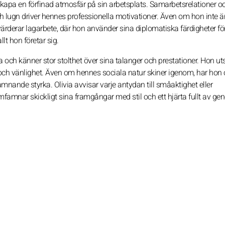
skapa en förfinad atmosfär på sin arbetsplats. Samarbetsrelationer o
h lugn driver hennes professionella motivationer. Även om hon inte är 
värderar lagarbete, där hon använder sina diplomatiska färdigheter för
t hon företar sig.
a och känner stor stolthet över sina talanger och prestationer. Hon uts
 och vänlighet. Även om hennes sociala natur skiner igenom, har hon
nde styrka. Olivia avvisar varje antydan till småaktighet eller
mnar skickligt sina framgångar med stil och ett hjärta fullt av gene