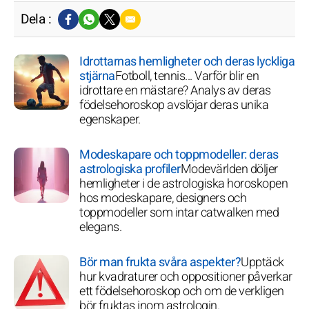
Dela :
Idrottarnas hemligheter och deras lyckliga
stjärna
Fotboll, tennis... Varför blir en
idrottare en mästare? Analys av deras
födelsehoroskop avslöjar deras unika
egenskaper.
Modeskapare och toppmodeller: deras
astrologiska profiler
Modevärlden döljer
hemligheter i de astrologiska horoskopen
hos modeskapare, designers och
toppmodeller som intar catwalken med
elegans.
Bör man frukta svåra aspekter?
Upptäck
hur kvadraturer och oppositioner påverkar
ett födelsehoroskop och om de verkligen
bör fruktas inom astrologin.