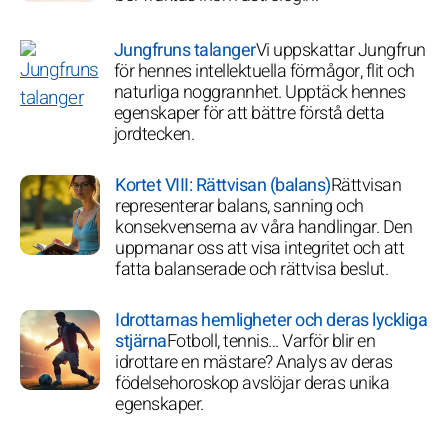
Jungfruns talanger
Vi uppskattar Jungfrun
för hennes intellektuella förmågor, flit och
naturliga noggrannhet. Upptäck hennes
egenskaper för att bättre förstå detta
jordtecken.
Kortet VIII: Rättvisan (balans)
Rättvisan
representerar balans, sanning och
konsekvenserna av våra handlingar. Den
uppmanar oss att visa integritet och att
fatta balanserade och rättvisa beslut.
Idrottarnas hemligheter och deras lyckliga
stjärna
Fotboll, tennis... Varför blir en
idrottare en mästare? Analys av deras
födelsehoroskop avslöjar deras unika
egenskaper.