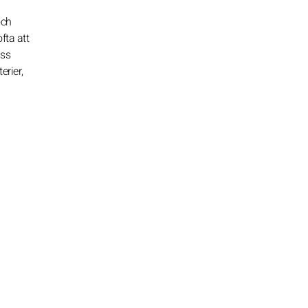
och
fta att
ass
erier,