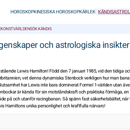
HOROSKOP
KINESISKA HOROSKOP
KÄRLEK
KÄNDISASTROL
E
KONSTVÄRLDEN
SÖK KÄNDIS
enskaper och astrologiska insikter
astående Lewis Hamilton! Född den 7 januari 1985, vid den tidiga oc
britannien, vet denna dynamiska Stenbock verkligen hur man banar
utsamhet har Lewis inte bara dominerat Formel 1-världen utan även
Stenbockar är kända för sin motståndskraft och praktiska förmåga, en
de på och utanför racingbanan. Så spänn fast säkerhetsbältet, när 
s Hamiltons unika personlighet och kraftfulla närvaro!