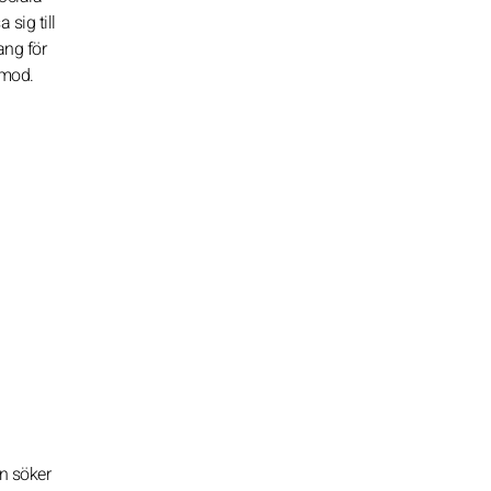
sig till
ang för
amod.
an söker