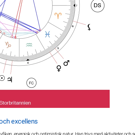
 och excellens
fiken, energisk och optimistisk natur. Han trivs med aktiviteter och s