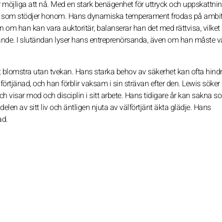
 möjliga att nå. Med en stark benägenhet för uttryck och uppskattnin
em som stödjer honom. Hans dynamiska temperament frodas på ambi
n om han kan vara auktoritär, balanserar han det med rättvisa, vilket
gerande. I slutändan lyser hans entreprenörsanda, även om han måste v
t blomstra utan tvekan. Hans starka behov av säkerhet kan ofta hind
rtjänad, och han förblir vaksam i sin strävan efter den. Lewis söker
visar mod och disciplin i sitt arbete. Hans tidigare år kan sakna s
en av sitt liv och äntligen njuta av välförtjänt äkta glädje. Hans
ad.