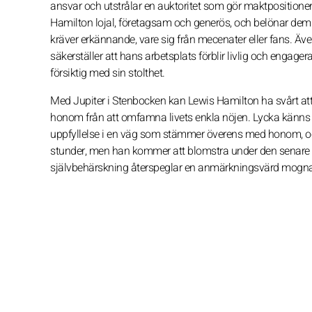
ansvar och utstrålar en auktoritet som gör maktpositioner
Hamilton lojal, företagsam och generös, och belönar d
kräver erkännande, vare sig från mecenater eller fans. Äve
säkerställer att hans arbetsplats förblir livlig och enga
försiktig med sin stolthet.
Med Jupiter i Stenbocken kan Lewis Hamilton ha svårt at
honom från att omfamna livets enkla nöjen. Lycka känns fö
uppfyllelse i en väg som stämmer överens med honom, och 
stunder, men han kommer att blomstra under den senare del
självbehärskning återspeglar en anmärkningsvärd mogn