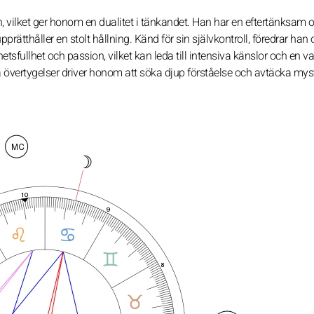
, vilket ger honom en dualitet i tänkandet. Han har en eftertänksam 
prätthåller en stolt hållning. Känd för sin självkontroll, föredrar han o
sfullhet och passion, vilket kan leda till intensiva känslor och en v
övertygelser driver honom att söka djup förståelse och avtäcka myst