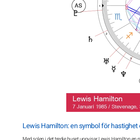
Lewis Hamilton: en symbol för hastighet
Med solen i det tredje huset uppvisar Lewis Hamilton en ny