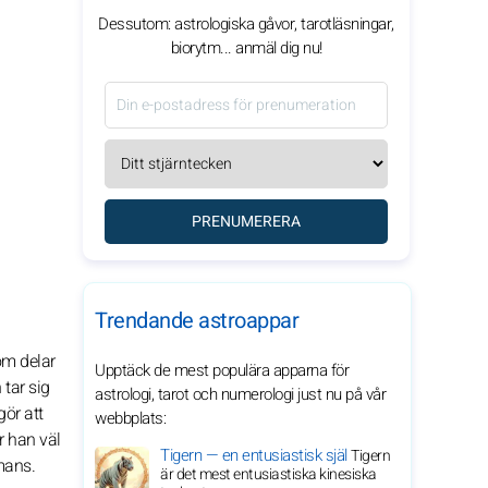
Dessutom: astrologiska gåvor, tarotläsningar,
biorytm... anmäl dig nu!
PRENUMERERA
Trendande astroappar
om delar
Upptäck de mest populära apparna för
tar sig
astrologi, tarot och numerologi just nu på vår
gör att
webbplats:
r han väl
Tigern — en entusiastisk själ
Tigern
mans.
är det mest entusiastiska kinesiska