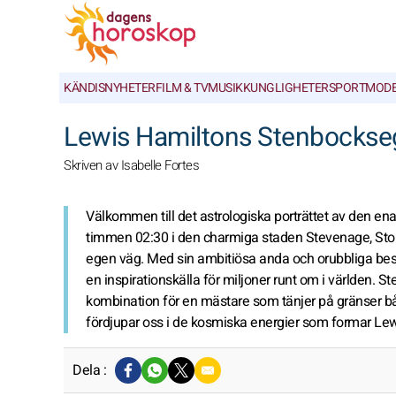
KÄNDISNYHETER
FILM & TV
MUSIK
KUNGLIGHETER
SPORT
MOD
Lewis Hamiltons Stenbockseg
Skriven av Isabelle Fortes
Välkommen till det astrologiska porträttet av den en
timmen 02:30 i den charmiga staden Stevenage, Stor
egen väg. Med sin ambitiösa anda och orubbliga besl
en inspirationskälla för miljoner runt om i världen. 
kombination för en mästare som tänjer på gränser bå
fördjupar oss i de kosmiska energier som formar Lewi
Dela :