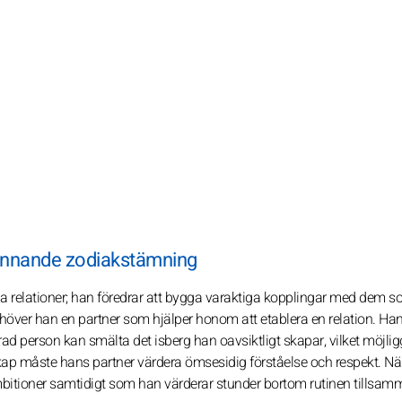
 vinnande zodiakstämning
iga relationer; han föredrar att bygga varaktiga kopplingar med dem s
höver han en partner som hjälper honom att etablera en relation. Han 
verad person kan smälta det isberg han oavsiktligt skapar, vilket möjlig
skap måste hans partner värdera ömsesidig förståelse och respekt. Nä
ambitioner samtidigt som han värderar stunder bortom rutinen tillsam