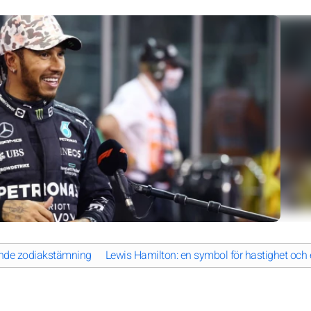
nande zodiakstämning
Lewis Hamilton: en symbol för hastighet och 