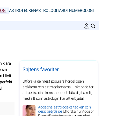
OGI
ASTROTECKEN
ASTROLOGI
TAROT
NUMEROLOGI
SöK
h klara
Sajtens favoriter
 sin
 blivit
Utforska de mest populära horoskopen,
 perfekt
artiklarna och astrologiapparna – skapade för
vi
att berika dina kunskaper och låta dig ha roligt
med allt som astrologin har att erbjuda!
Addisons astrologiska tecken och
dess betydelse
Utforska hur Addison
Raes stjärntecken och personlighet