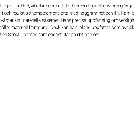
öljer Jord Eld, vilket innebär att Jord förverkligar Eldens framgånga
t och realistiskt temperament, ofta med noggrannhet och flit. Hamil
årdar sin materiella säkerhet. Hans precisa uppfattning om verklig
erställer materiell framgång. Dock kan han ibland uppfattas som avskil
 likt en Sankt Thomas som endast litar på det han ser.