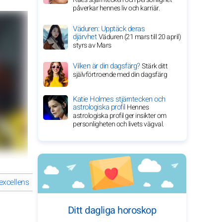
påverkar hennes liv och karriär.
Väduren: Upptäck deras
djärvhet
Väduren (21 mars till 20 april)
styrs av Mars
Vilken är din dagsfärg?
Stärk ditt
självförtroende med din dagsfärg
Katie Holmes stjärntecken och
astrologiska profil
Hennes
astrologiska profil ger insikter om
personligheten och livets vägval.
excellens
Lewis Hamilton: ett arv av racingexcellens
Vad driver 
Ditt dagliga horoskop