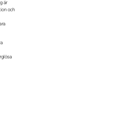
g är
tion och
ara
ra
orglösa