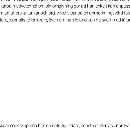
skarpa medvetenhet om sin omgivning gör att han enkelt kan anpassa 
m att utforska tankar och ord, vilket visar på en anmärkningsvärd tal
tare, journalist eller lärare, även om han ibland kan ha svårt med tål
ligar egenskaperna hos en naturlig ledare, konstnär eller visionär. H