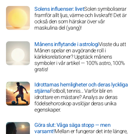
Solens influenser: livet
Solen symboliserar
framför allt ljus, värme och livskraft! Det är
också den som härskar över vår
maskulina del (yang)!
Månens inflytande i astrologi
Visste du att
Månen spelar en avgörande roll i
kärleksrelationer? Upptäck månens
symboler i vår artikel — 100% astro, 100%
gratis!
Idrottarnas hemligheter och deras lyckliga
stjärna
Fotboll, tennis... Varför blir en
idrottare en mästare? Analys av deras
födelsehoroskop avslöjar deras unika
egenskaper.
Göra slut: Våga säga stopp — men
varsamt!
Mellan er fungerar det inte längre,