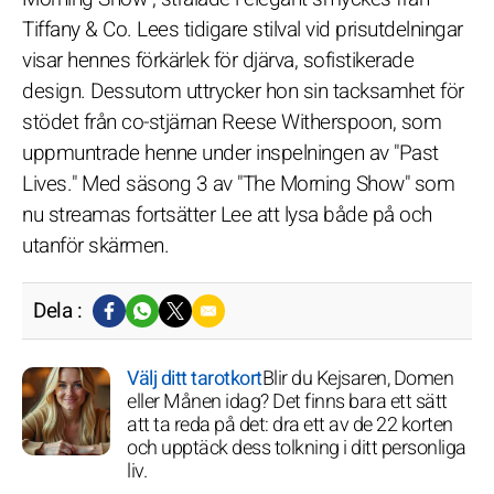
Tiffany & Co. Lees tidigare stilval vid prisutdelningar
visar hennes förkärlek för djärva, sofistikerade
design. Dessutom uttrycker hon sin tacksamhet för
stödet från co-stjärnan Reese Witherspoon, som
uppmuntrade henne under inspelningen av "Past
Lives." Med säsong 3 av "The Morning Show" som
nu streamas fortsätter Lee att lysa både på och
utanför skärmen.
Dela :
Välj ditt tarotkort
Blir du Kejsaren, Domen
eller Månen idag? Det finns bara ett sätt
att ta reda på det: dra ett av de 22 korten
och upptäck dess tolkning i ditt personliga
liv.