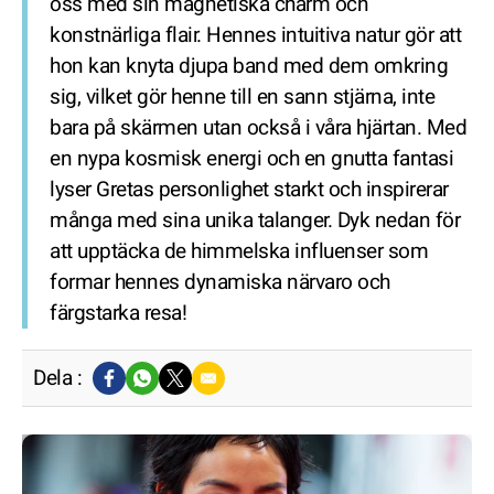
oss med sin magnetiska charm och
konstnärliga flair. Hennes intuitiva natur gör att
hon kan knyta djupa band med dem omkring
sig, vilket gör henne till en sann stjärna, inte
bara på skärmen utan också i våra hjärtan. Med
en nypa kosmisk energi och en gnutta fantasi
lyser Gretas personlighet starkt och inspirerar
många med sina unika talanger. Dyk nedan för
att upptäcka de himmelska influenser som
formar hennes dynamiska närvaro och
färgstarka resa!
Dela :