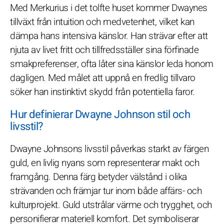
Med Merkurius i det tolfte huset kommer Dwaynes
tillväxt från intuition och medvetenhet, vilket kan
dämpa hans intensiva känslor. Han strävar efter att
njuta av livet fritt och tillfredsställer sina förfinade
smakpreferenser, ofta låter sina känslor leda honom
dagligen. Med målet att uppnå en fredlig tillvaro
söker han instinktivt skydd från potentiella faror.
Hur definierar Dwayne Johnson stil och
livsstil?
Dwayne Johnsons livsstil påverkas starkt av färgen
guld, en livlig nyans som representerar makt och
framgång. Denna färg betyder välstånd i olika
strävanden och främjar tur inom både affärs- och
kulturprojekt. Guld utstrålar värme och trygghet, och
personifierar materiell komfort. Det symboliserar