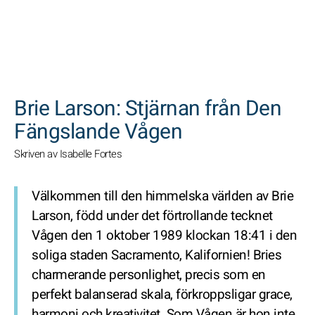
SöK
Brie Larson: Stjärnan från Den
Fängslande Vågen
Skriven av Isabelle Fortes
Välkommen till den himmelska världen av Brie
Larson, född under det förtrollande tecknet
Vågen den 1 oktober 1989 klockan 18:41 i den
soliga staden Sacramento, Kalifornien! Bries
charmerande personlighet, precis som en
perfekt balanserad skala, förkroppsligar grace,
harmoni och kreativitet. Som Vågen är hon inte