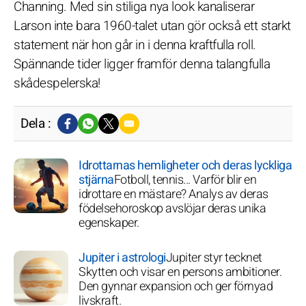
Channing. Med sin stiliga nya look kanaliserar
Larson inte bara 1960-talet utan gör också ett starkt
statement när hon går in i denna kraftfulla roll.
Spännande tider ligger framför denna talangfulla
skådespelerska!
Dela :
Idrottarnas hemligheter och deras lyckliga
stjärna
Fotboll, tennis... Varför blir en
idrottare en mästare? Analys av deras
födelsehoroskop avslöjar deras unika
egenskaper.
Jupiter i astrologi
Jupiter styr tecknet
Skytten och visar en persons ambitioner.
Den gynnar expansion och ger förnyad
livskraft.