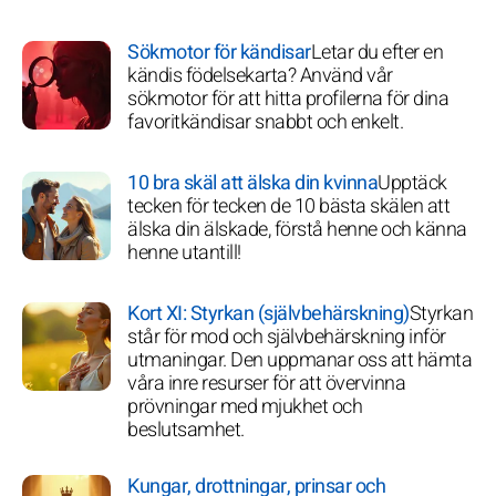
Sökmotor för kändisar
Letar du efter en
kändis födelsekarta? Använd vår
sökmotor för att hitta profilerna för dina
favoritkändisar snabbt och enkelt.
10 bra skäl att älska din kvinna
Upptäck
tecken för tecken de 10 bästa skälen att
älska din älskade, förstå henne och känna
henne utantill!
Kort XI: Styrkan (självbehärskning)
Styrkan
står för mod och självbehärskning inför
utmaningar. Den uppmanar oss att hämta
våra inre resurser för att övervinna
prövningar med mjukhet och
beslutsamhet.
Kungar, drottningar, prinsar och