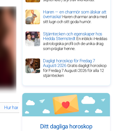
Haren — en charmör som älskar att
överraska!
Haren charmar andra med
sitt lugn och sitt goda humör.
Stjärntecken och egenskaper hos
Hedda Stiernstedt
En inblick i Heddas
astrologiska profil och de unika drag
som präglar henne.
Dagligt horoskop för Fredag 7
Augusti 2026
Gratis dagligt horoskop
för Fredag 7 Augusti 2026 för alla 12
stjärntecken
Hur har Andrew Garfield format sin imponerande karriär?
Hur def
Ditt dagliga horoskop