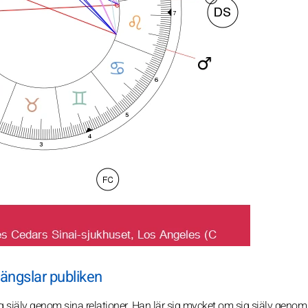
ängslar publiken
ig själv genom sina relationer. Han lär sig mycket om sig själv genom 