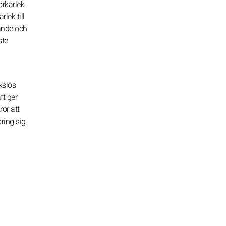
örkärlek
lek till
rande och
ste
kslös
ft ger
ror att
ring sig