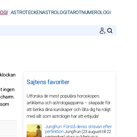
OGI
ASTROTECKEN
ASTROLOGI
TAROT
NUMEROLOGI
SöK
 klockan
Sajtens favoriter
t ingen
Utforska de mest populära horoskopen,
 charm.
artiklarna och astrologiapparna – skapade för
a som
att berika dina kunskaper och låta dig ha roligt
med allt som astrologin har att erbjuda!
Jungfrun: Förstå deras strävan efter
perfektion
Jungfrun (23 augusti till 22
september) styrs av Merkurius.