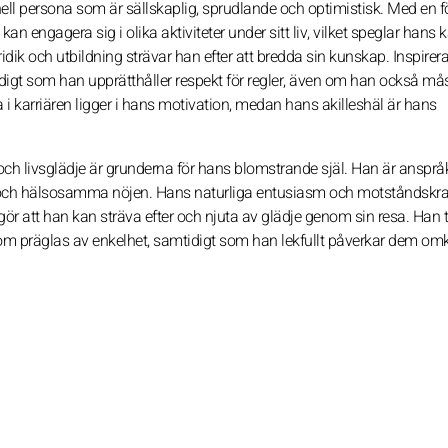
ell persona som är sällskaplig, sprudlande och optimistisk. Med en f
n engagera sig i olika aktiviteter under sitt liv, vilket speglar hans kär
uridik och utbildning strävar han efter att bredda sin kunskap. Inspire
gt som han upprätthåller respekt för regler, även om han också må
i karriären ligger i hans motivation, medan hans akilleshäl är hans
och livsglädje är grunderna för hans blomstrande själ. Han är ansprå
nkla och hälsosamma nöjen. Hans naturliga entusiasm och motståndskra
gör att han kan sträva efter och njuta av glädje genom sin resa. Han t
om präglas av enkelhet, samtidigt som han lekfullt påverkar dem omk