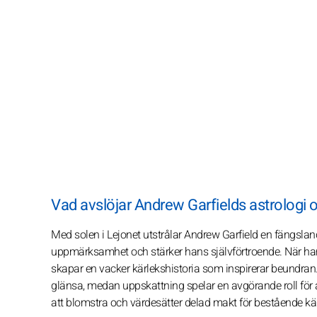
Vad avslöjar Andrew Garfields astrolog
Med solen i Lejonet utstrålar Andrew Garfield en fängsla
uppmärksamhet och stärker hans självförtroende. När han v
skapar en vacker kärlekshistoria som inspirerar beundran.
glänsa, medan uppskattning spelar en avgörande roll för at
att blomstra och värdesätter delad makt för bestående kär