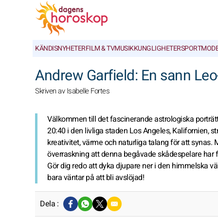
KÄNDISNYHETER
FILM & TV
MUSIK
KUNGLIGHETER
SPORT
MOD
Andrew Garfield: En sann Leo
Skriven av Isabelle Fortes
Välkommen till det fascinerande astrologiska porträ
20:40 i den livliga staden Los Angeles, Kalifornien, 
kreativitet, värme och naturliga talang för att syna
överraskning att denna begåvade skådespelare har 
Gör dig redo att dyka djupare ner i den himmelska väv
bara väntar på att bli avslöjad!
Dela :