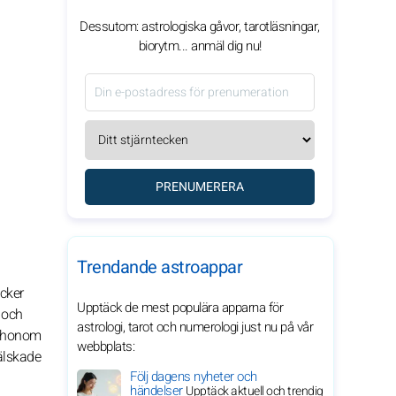
Dessutom: astrologiska gåvor, tarotläsningar,
biorytm... anmäl dig nu!
PRENUMERERA
Trendande astroappar
cker
Upptäck de mest populära apparna för
 och
astrologi, tarot och numerologi just nu på vår
ta honom
webbplats:
 älskade
Följ dagens nyheter och
händelser
Upptäck aktuell och trendig