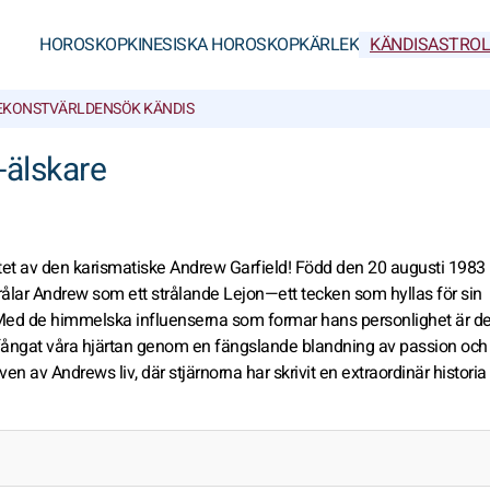
HOROSKOP
KINESISKA HOROSKOP
KÄRLEK
KÄNDISASTROL
E
KONSTVÄRLDEN
SÖK KÄNDIS
-älskare
ttet av den karismatiske Andrew Garfield! Född den 20 augusti 1983
strålar Andrew som ett strålande Lejon—ett tecken som hyllas för sin
s. Med de himmelska influenserna som formar hans personlighet är de
fångat våra hjärtan genom en fängslande blandning av passion och
en av Andrews liv, där stjärnorna har skrivit en extraordinär histori