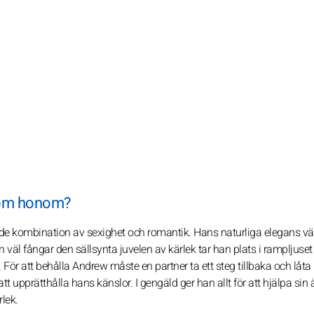
i om honom?
nde kombination av sexighet och romantik. Hans naturliga elegans vä
äl fångar den sällsynta juvelen av kärlek tar han plats i rampljuset
 För att behålla Andrew måste en partner ta ett steg tillbaka och lå
t upprätthålla hans känslor. I gengäld ger han allt för att hjälpa sin
lek.