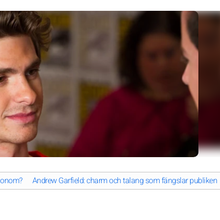
 honom?
Andrew Garfield: charm och talang som fängslar publiken