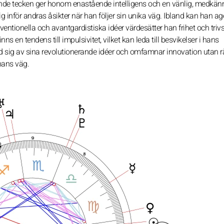
nde tecken ger honom enastående intelligens och en vänlig, medkä
ltig inför andras åsikter när han följer sin unika väg. Ibland kan han a
ntionella och avantgardistiska idéer värdesätter han frihet och triv
 en tendens till impulsivitet, vilket kan leda till besvikelser i hans
 sig av sina revolutionerande idéer och omfamnar innovation utan r
hans väg.