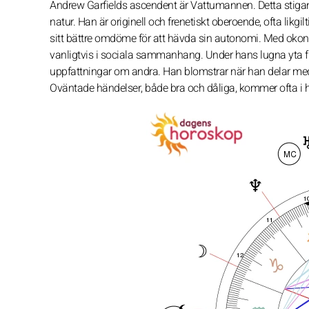
Andrew Garfields ascendent är Vattumannen. Detta stiga
natur. Han är originell och frenetiskt oberoende, ofta likgi
sitt bättre omdöme för att hävda sin autonomi. Med okonve
vanligtvis i sociala sammanhang. Under hans lugna yta finns
uppfattningar om andra. Han blomstrar när han delar med
Oväntade händelser, både bra och dåliga, kommer ofta i 