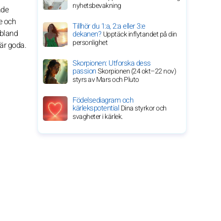
nyhetsbevakning
ade
e och
Tillhör du 1:a, 2:a eller 3:e
ibland
dekanen?
Upptäck inflytandet på din
personlighet
 är goda.
Skorpionen: Utforska dess
passion
Skorpionen (24 okt–22 nov)
styrs av Mars och Pluto
Födelsediagram och
kärlekspotential
Dina styrkor och
svagheter i kärlek.