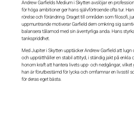
Andrew Garfields Medium i Skytten avslöjar en profession
för höga ambitioner ger hans självförtroende ofta tur. Han ka
rörelse och förändring. Draget till områden som filosofi, j
uppmuntrande motiverar Garfield dem omkring sig samtidi
balansera tålamod med sin äventyrliga anda. Hans styrka 
tankspriddhet.
Med Jupiter i Skytten upptäcker Andrew Garfield att lugn 
och upprätthåller en stabil attityd, i ständig jakt på e
honom kraft att hantera livets upp- och nedgångar, vilket 
han är förutbestämd för lycka och omfamnar en livsstil s
för deras eget bästa.