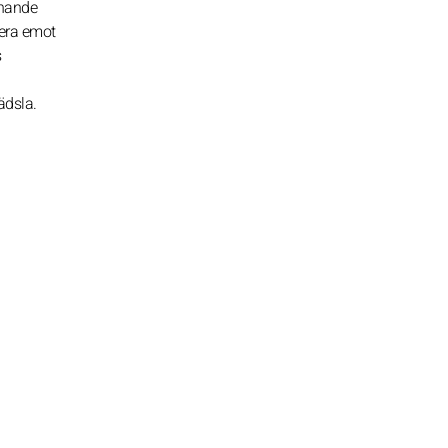
nnande
gera emot
s
ädsla.