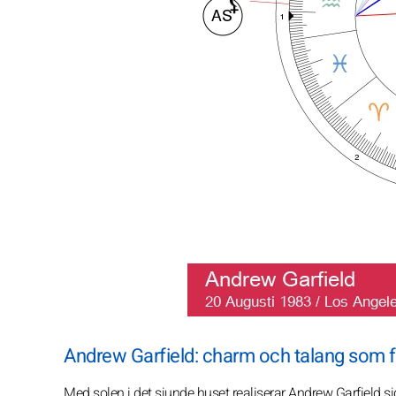
Andrew Garfield: charm och talang som f
Med solen i det sjunde huset realiserar Andrew Garfield s