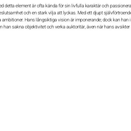
d detta element är ofta kända för sin livfulla karaktär och passioner
tsamhet och en stark vilja att lyckas. Med ett djupt självförtroend
höga ambitioner. Hans långsiktiga vision är imponerande; dock kan han 
an han sakna objektivitet och verka auktoritär, även när hans avsikter