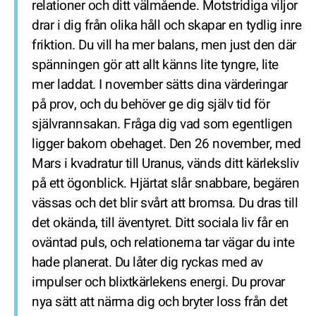
relationer och ditt välmående. Motstridiga viljor
drar i dig från olika håll och skapar en tydlig inre
friktion. Du vill ha mer balans, men just den där
spänningen gör att allt känns lite tyngre, lite
mer laddat. I november sätts dina värderingar
på prov, och du behöver ge dig själv tid för
självrannsakan. Fråga dig vad som egentligen
ligger bakom obehaget. Den 26 november, med
Mars i kvadratur till Uranus, vänds ditt kärleksliv
på ett ögonblick. Hjärtat slår snabbare, begären
vässas och det blir svårt att bromsa. Du dras till
det okända, till äventyret. Ditt sociala liv får en
oväntad puls, och relationerna tar vägar du inte
hade planerat. Du låter dig ryckas med av
impulser och blixtkärlekens energi. Du provar
nya sätt att närma dig och bryter loss från det