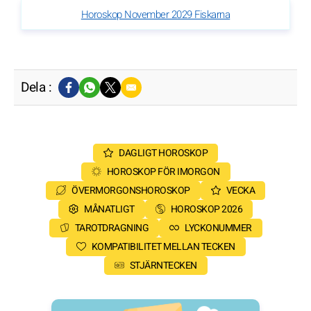
Horoskop November 2029 Fiskarna
Dela :
DAGLIGT HOROSKOP
HOROSKOP FÖR IMORGON
ÖVERMORGONSHOROSKOP
VECKA
MÅNATLIGT
HOROSKOP 2026
TAROTDRAGNING
LYCKONUMMER
KOMPATIBILITET MELLAN TECKEN
STJÄRNTECKEN