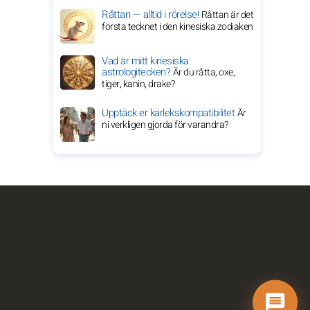
Råttan — alltid i rörelse!
Råttan är det
första tecknet i den kinesiska zodiaken
Vad är mitt kinesiska
astrologitecken?
Är du råtta, oxe,
tiger, kanin, drake?
Upptäck er kärlekskompatibilitet
Är
ni verkligen gjorda för varandra?