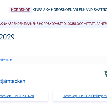
HOROSKOP
KINESISKA HOROSKOP
KÄRLEK
KÄNDISASTRO
ÄKNA ASCENDENT
MÅNENS HOROSKOP
ASTROLOGIBLOGG
MITT STJÄRNT
 2029
ärntecken
 stjärntecken
roskop Juni 2029 Oxen
Horoskop Juni 2029 Tvillingarn