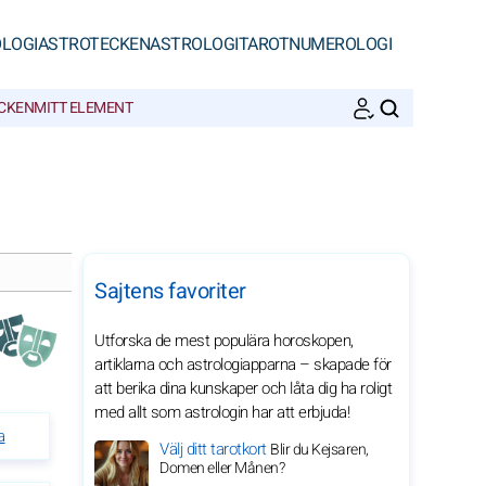
LOGI
ASTROTECKEN
ASTROLOGI
TAROT
NUMEROLOGI
ECKEN
MITT ELEMENT
SöK
Sajtens favoriter
Utforska de mest populära horoskopen,
artiklarna och astrologiapparna – skapade för
att berika dina kunskaper och låta dig ha roligt
med allt som astrologin har att erbjuda!
a
Välj ditt tarotkort
Blir du Kejsaren,
Domen eller Månen?