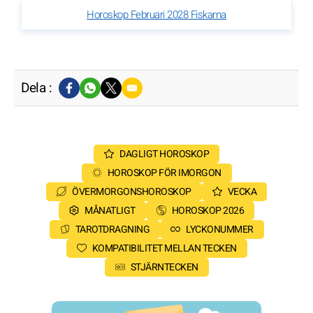
Horoskop Februari 2028 Fiskarna
Dela :
DAGLIGT HOROSKOP
HOROSKOP FÖR IMORGON
ÖVERMORGONSHOROSKOP
VECKA
MÅNATLIGT
HOROSKOP 2026
TAROTDRAGNING
LYCKONUMMER
KOMPATIBILITET MELLAN TECKEN
STJÄRNTECKEN