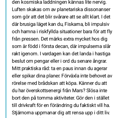
den kosmiska laddningen kännas lite nervig.
Luften skakas om av planetariska dissonanser
som gör att det blir svårare att se allt klart. I det
där brusiga läget kan du, Fiskarna, bli impulsiv
och hamna i riskfyllda situationer bara för att fly
från pressen. Det märks extra mycket hos dig
som är född i första decan, där impulserna slår
rakt igenom. I vardagen kan det landa i hastiga
beslut om pengar eller i ord du senare ångrar.
Mitt praktiska råd: ta en paus innan du agerar
eller spikar dina planer. Förväxla inte behovet av
rörelse med brådskan att köpa. Känner du att
du har överskottsenergi från Mars? Slösa inte
bort den på tomma aktiviteter. Gör den i stället
till drivkraft för en förändring du faktiskt vill ha.
Stjärnorna uppmanar dig att rensa upp i ditt liv.