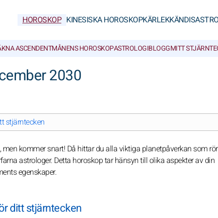
HOROSKOP
KINESISKA HOROSKOP
KÄRLEK
KÄNDISASTRO
ÄKNA ASCENDENT
MÅNENS HOROSKOP
ASTROLOGIBLOGG
MITT STJÄRNT
ecember 2030
t stjärntecken
t, men kommer snart! Då hittar du alla viktiga planetpåverkan som rör
farna astrologer. Detta horoskop tar hänsyn till olika aspekter av din
ements egenskaper.
r ditt stjärntecken