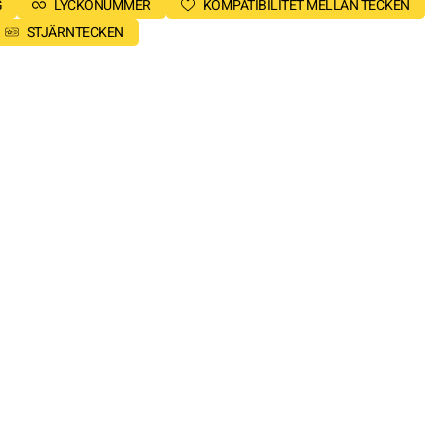
G
LYCKONUMMER
KOMPATIBILITET MELLAN TECKEN
STJÄRNTECKEN