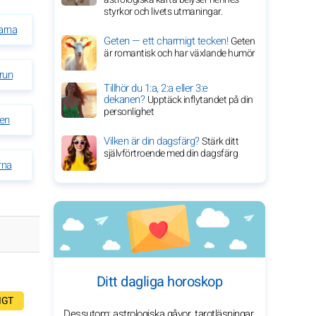
styrkor och livets utmaningar.
arna
Geten — ett charmigt tecken!
Geten
är romantisk och har växlande humör
run
Tillhör du 1:a, 2:a eller 3:e
dekanen?
Upptäck inflytandet på din
personlighet
en
Vilken är din dagsfärg?
Stärk ditt
självförtroende med din dagsfärg
rna
Ditt dagliga horoskop
IGT
Dessutom: astrologiska gåvor, tarotläsningar,