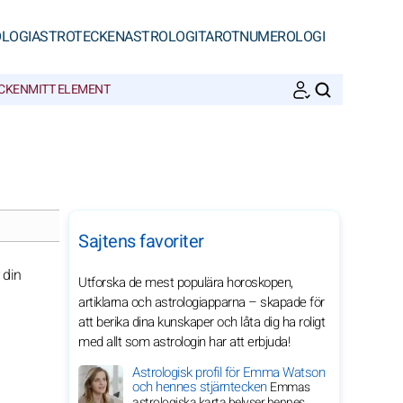
LOGI
ASTROTECKEN
ASTROLOGI
TAROT
NUMEROLOGI
ECKEN
MITT ELEMENT
SöK
Sajtens favoriter
 din
Utforska de mest populära horoskopen,
artiklarna och astrologiapparna – skapade för
att berika dina kunskaper och låta dig ha roligt
med allt som astrologin har att erbjuda!
Astrologisk profil för Emma Watson
och hennes stjärntecken
Emmas
astrologiska karta belyser hennes