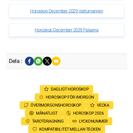
Horoskop December 2029 Vattumannen
Horoskop December 2029 Fiskarna
Dela :
DAGLIGT HOROSKOP
HOROSKOP FÖR IMORGON
ÖVERMORGONSHOROSKOP
VECKA
MÅNATLIGT
HOROSKOP 2026
TAROTDRAGNING
LYCKONUMMER
KOMPATIBILITET MELLAN TECKEN