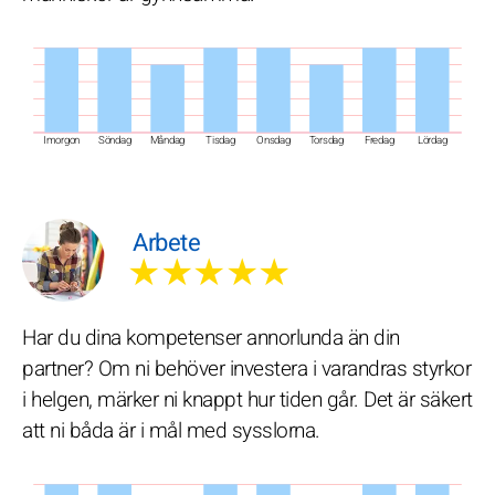
Imorgon
Söndag
Måndag
Tisdag
Onsdag
Torsdag
Fredag
Lördag
Arbete
★★★★★
Har du dina kompetenser annorlunda än din
partner? Om ni behöver investera i varandras styrkor
i helgen, märker ni knappt hur tiden går. Det är säkert
att ni båda är i mål med sysslorna.