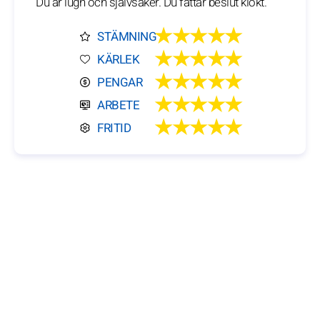
Du är lugn och självsäker. Du fattar beslut klokt.
★★★★★
STÄMNING
★★★★★
KÄRLEK
★★★★★
PENGAR
★★★★★
ARBETE
★★★★★
FRITID