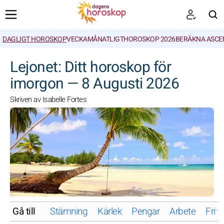
DAGLIGT HOROSKOP
VECKA
MÅNATLIGT
HOROSKOP 2026
BERÄKNA ASCE
SöK
Lejonet: Ditt horoskop för
imorgon — 8 Augusti 2026
Skriven av Isabelle Fortes
Gå till
Stämning
Kärlek
Pengar
Arbete
Friti