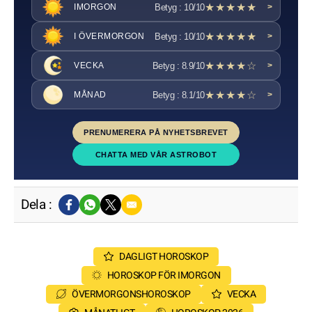
★★★★★
Betyg : 10/10
IMORGON
>
★★★★★
Betyg : 10/10
I ÖVERMORGON
>
★★★★☆
Betyg : 8.9/10
VECKA
>
★★★★☆
Betyg : 8.1/10
MÅNAD
>
PRENUMERERA PÅ NYHETSBREVET
CHATTA MED VÅR ASTROBOT
Dela :
DAGLIGT HOROSKOP
HOROSKOP FÖR IMORGON
ÖVERMORGONSHOROSKOP
VECKA