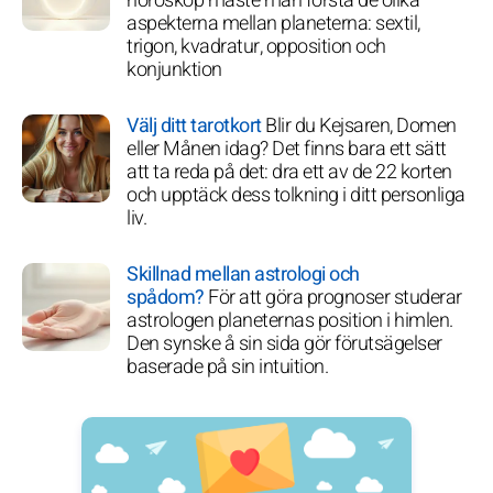
horoskop måste man förstå de olika
aspekterna mellan planeterna: sextil,
trigon, kvadratur, opposition och
konjunktion
Välj ditt tarotkort
Blir du Kejsaren, Domen
eller Månen idag? Det finns bara ett sätt
att ta reda på det: dra ett av de 22 korten
och upptäck dess tolkning i ditt personliga
liv.
Skillnad mellan astrologi och
spådom?
För att göra prognoser studerar
astrologen planeternas position i himlen.
Den synske å sin sida gör förutsägelser
baserade på sin intuition.