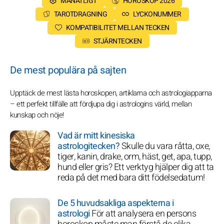
MÅNATLIGT
HOROSKOP 2026
TAROTDRAGNING
LYCKONUMMER
KOMPATIBILITET MELLAN TECKEN
STJÄRNTECKEN
De mest populära på sajten
Upptäck de mest lästa horoskopen, artiklarna och astrologiapparna
– ett perfekt tillfälle att fördjupa dig i astrologins värld, mellan
kunskap och nöje!
Vad är mitt kinesiska
astrologitecken?
Skulle du vara råtta, oxe,
tiger, kanin, drake, orm, häst, get, apa, tupp,
hund eller gris? Ett verktyg hjälper dig att ta
reda på det med bara ditt födelsedatum!
De 5 huvudsakliga aspekterna i
astrologi
För att analysera en persons