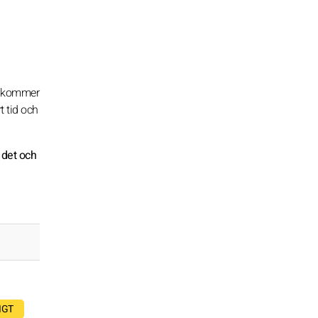
om kommer
t tid och
 det och
IGT