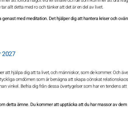
r att förlora något vid fel tillfälle och de som kommer att dra iväg
ar allt detta med ro och tänker att det är en del av livet.
ja genast med meditation. Det hjälper dig att hantera kriser och ovä
r 2027
r att hjälpa dig att ta livet, och människor, som de kommer. Och äve
odtyckliga omdömen som är benägna att skapa oönskat relationskaos.
nan vinkel. Befria dig från dessa övertygelser som har en tendens att 
r om detta ämne. Du kommer att upptäcka att du har massor av dem 