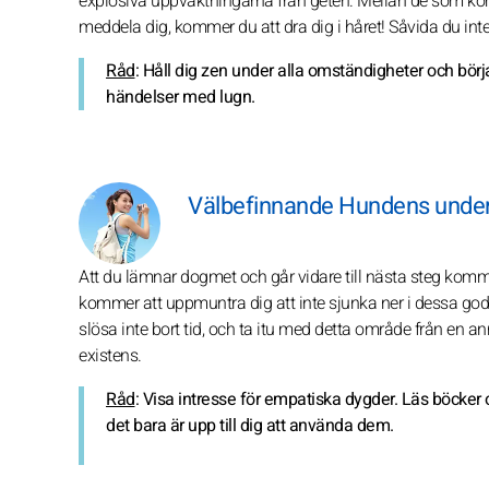
explosiva uppvaktningarna från geten. Mellan de som komme
meddela dig, kommer du att dra dig i håret! Såvida du inte t
Råd
: Håll dig zen under alla omständigheter och bör
händelser med lugn.
Välbefinnande Hundens unde
Att du lämnar dogmet och går vidare till nästa steg komme
kommer att uppmuntra dig att inte sjunka ner i dessa g
slösa inte bort tid, och ta itu med detta område från en an
existens.
Råd
: Visa intresse för empatiska dygder. Läs böcke
det bara är upp till dig att använda dem.