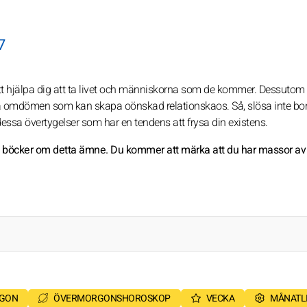
7
att hjälpa dig att ta livet och människorna som de kommer. Dessut
liga omdömen som kan skapa oönskad relationskaos. Så, slösa inte bor
dessa övertygelser som har en tendens att frysa din existens.
äs böcker om detta ämne. Du kommer att märka att du har massor av
RGON
ÖVERMORGONSHOROSKOP
VECKA
MÅNATL