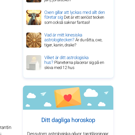
Oxen gillar att lyckas med allt den
företar sig
Det är ett seriöst tecken
som också saknar fantasi!
Vad är mitt kinesiska
astrologitecken?
Är du råtta, oxe,
tiger, kanin, drake?
Vilket är ditt astrologiska
hus?
Planeterna placerar sig på en
skiva med 12 hus
Ditt dagliga horoskop
rantin
Dessutom: astrologiska gåvor, tarotläsningar,
i