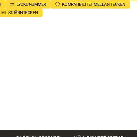
G
LYCKONUMMER
KOMPATIBILITET MELLAN TECKEN
STJÄRNTECKEN