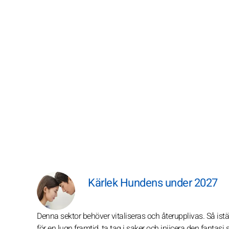
Kärlek Hundens under 2027
Denna sektor behöver vitaliseras och återupplivas. Så istäl
för en lugn framtid, ta tag i saker och injicera den fantasi 