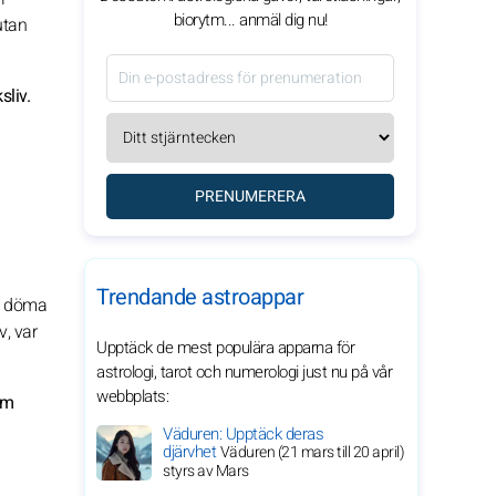
biorytm... anmäl dig nu!
utan
sliv.
PRENUMERERA
Trendande astroappar
ig döma
v, var
Upptäck de mest populära apparna för
astrologi, tarot och numerologi just nu på vår
webbplats:
om
Väduren: Upptäck deras
djärvhet
Väduren (21 mars till 20 april)
styrs av Mars