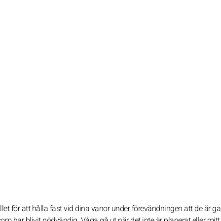
let för att hålla fast vid dina vanor under förevändningen att de är ga
som har blivit nödvändig. Våga gå ut när det inte är planerat eller mitt 