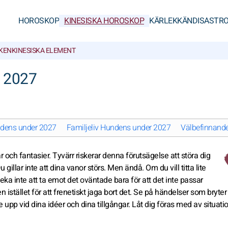
HOROSKOP
KINESISKA HOROSKOP
KÄRLEK
KÄNDISASTRO
CKEN
KINESISKA ELEMENT
p 2027
undens under 2027
Familjeliv Hundens under 2027
Välbefinnand
ar och fantasier. Tyvärr riskerar denna förutsägelse att störa dig
gillar inte att dina vanor störs. Men ändå. Om du vill titta lite
tveka inte att ta emot det oväntade bara för att det inte passar
n istället för att frenetiskt jaga bort det. Se på händelser som bryter
upp vid dina idéer och dina tillgångar. Låt dig föras med av situati