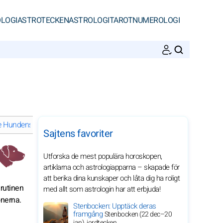
LOGI
ASTROTECKEN
ASTROLOGI
TAROT
NUMEROLOGI
SöK
e Hundens under 2027
Andligt liv Hundens under 2027
Sajtens favoriter
Utforska de mest populära horoskopen,
artiklarna och astrologiapparna – skapade för
att berika dina kunskaper och låta dig ha roligt
 rutinen
med allt som astrologin har att erbjuda!
onerna.
Stenbocken: Upptäck deras
framgång
Stenbocken (22 dec–20
jan), jordtecken