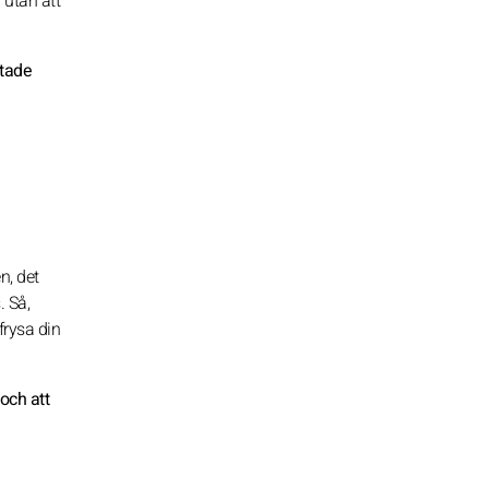
 utan att
ntade
n, det
 Så,
frysa din
och att