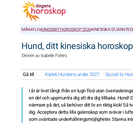
MÅNATLIG
KINESISKT HOROSKOP 2026
KINESISKA STJÄRNTE
Hund, ditt kinesiska horosko
Skriven av Isabelle Fortes
Gå till
Kärlek Hundens under 2027
Socialt liv H
I år är livet långt ifrån en lugn flod utan överraskning
en del och uppmuntra dig att dra dig tillbaka. Hund! Du 
närmare på det, så behöver ditt liv en riktig kick! Så 
dig. Acceptera detta lilla galenskap som svävar i lufte
som oväntade underhållningsmöjligheter. Stanna inte 