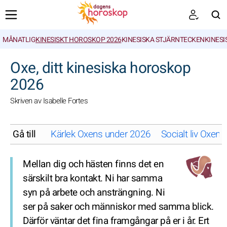
MÅNATLIG
KINESISKT HOROSKOP 2026
KINESISKA STJÄRNTECKEN
KINESI
SöK
Oxe, ditt kinesiska horoskop
2026
Skriven av Isabelle Fortes
Gå till
Kärlek Oxens under 2026
Socialt liv Oxen
Mellan dig och hästen finns det en
särskilt bra kontakt. Ni har samma
syn på arbete och ansträngning. Ni
ser på saker och människor med samma blick.
Därför väntar det fina framgångar på er i år. Ert