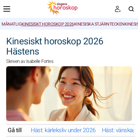
MÅNATLIG
KINESISKT HOROSKOP 2026
KINESISKA STJÄRNTECKEN
KINESI
SöK
Kinesiskt horoskop 2026
Hästens
Skriven av Isabelle Fortes
Gå till
Häst: kärleksliv under 2026
Häst: vänskapl