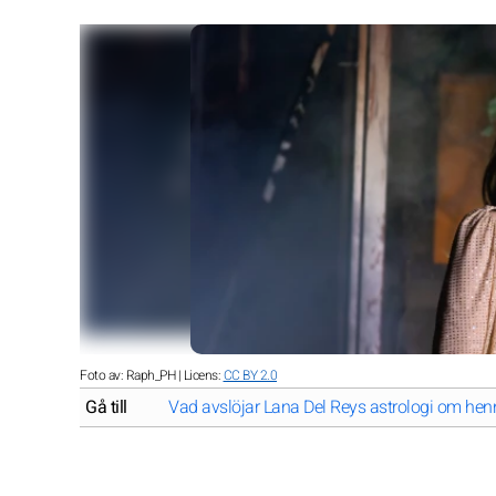
Foto av: Raph_PH | Licens:
CC BY 2.0
Gå till
Vad avslöjar Lana Del Reys astrologi om hen