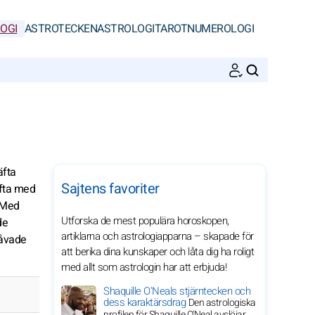
OGI
ASTROTECKEN
ASTROLOGI
TAROT
NUMEROLOGI
SöK
äfta
Sajtens favoriter
ofta med
. Med
Utforska de mest populära horoskopen,
de
artiklarna och astrologiapparna – skapade för
gåvade
att berika dina kunskaper och låta dig ha roligt
med allt som astrologin har att erbjuda!
Shaquille O'Neals stjärntecken och
dess karaktärsdrag
Den astrologiska
profilen för Shaquille O'Neal avslöjar