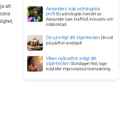
ja att
Alexanders Isak astrologiska
yssna
profil
En astrologisk översikt av
Alexander Isak: kraftfull, innovativ och
lighet,
målinriktad.
Din jul enligt ditt stjärntecken
Din roll
på julafton avslöjad!
Vilken nyårsafton enligt ditt
stjärntecken
Storslagen fest, lugn
kväll eller improviserad överraskning ...