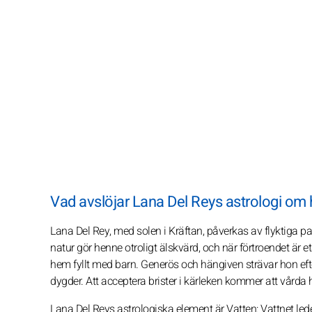
Vad avslöjar Lana Del Reys astrologi om
Lana Del Rey, med solen i Kräftan, påverkas av flyktiga 
natur gör henne otroligt älskvärd, och när förtroendet är et
hem fyllt med barn. Generös och hängiven strävar hon eft
dygder. Att acceptera brister i kärleken kommer att vårda
Lana Del Reys astrologiska element är Vatten: Vattnet led