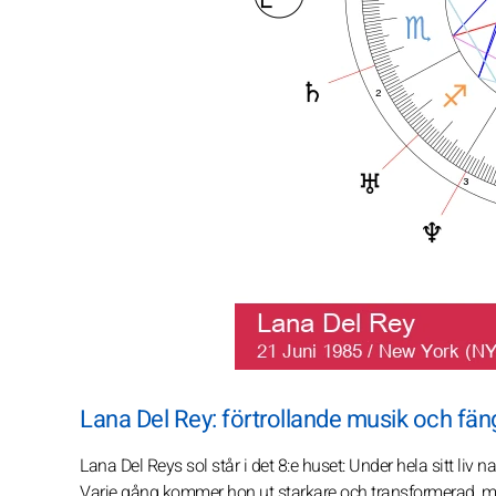
Lana Del Rey: förtrollande musik och fä
Lana Del Reys sol står i det 8:e huset: Under hela sitt liv 
Varje gång kommer hon ut starkare och transformerad, med 