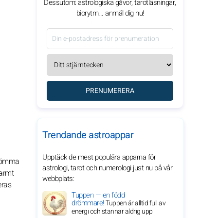
Dessutom: astrologiska gåvor, tarotläsningar,
biorytm... anmäl dig nu!
PRENUMERERA
Trendande astroappar
Upptäck de mest populära apparna för
s ömma
astrologi, tarot och numerologi just nu på vår
varmt
webbplats:
eras
Tuppen — en född
drömmare!
Tuppen är alltid full av
energi och stannar aldrig upp