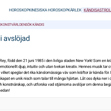
HOROSKOP
KINESISKA HOROSKOP
KÄRLEK
KÄNDISASTROL
E
KONSTVÄRLDEN
SÖK KÄNDIS
i avslöjad
Rey, född den 21 juni 1985 i den livliga staden New York! Som en kr
motionellt djup, intuitiv och utan tvekan kreativ. Hennes musik tar 
vilket speglar det rika känslomässiga väv som kräftor är kända för
kapat en unik nisch som talar till många hjärtan. Låt oss dyka ner i 
h konstnärskap, och utforska vad stjärnorna avslöjar om denna be
nedan!