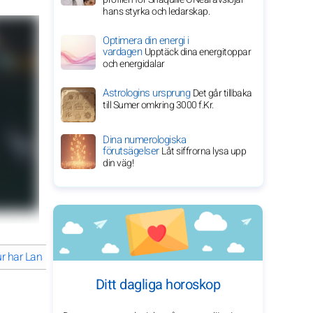
hans styrka och ledarskap.
Optimera din energi i
vardagen
Upptäck dina energitoppar
och energidalar
Astrologins ursprung
Det går tillbaka
till Sumer omkring 3000 f.Kr.
Dina numerologiska
förutsägelser
Låt siffrorna lysa upp
din väg!
r har Lana Del Rey omdefinierat modern musik?
Utforska Lana Del
Ditt dagliga horoskop