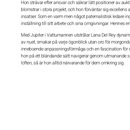
Hon strävar efter ansvar och säkrar lätt positioner av au
blomstrar i stora projekt, och hon förväntar sig excellens
insatser. Som en varm men något paternalistisk ledare in
inställning till sitt arbete och sina omgivningar. Hennes e
Med Jupiter i Vattumannen utstrålar Lana Del Rey dynamik
av nuet, smakar på varje ögonblick utan oro för morgondag
inneboende anpassningsförmåga och en fascination för d
hon på ett bländande sätt navigerar genom utmanande situ
löften, så är hon alltid närvarande för dem omkring sig.