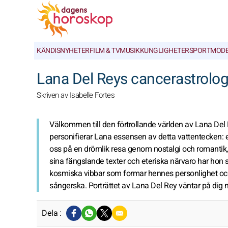
KÄNDISNYHETER
FILM & TV
MUSIK
KUNGLIGHETER
SPORT
MOD
Lana Del Reys cancerastrolog
Skriven av Isabelle Fortes
Välkommen till den förtrollande världen av Lana Del 
personifierar Lana essensen av detta vattentecken: e
oss på en drömlik resa genom nostalgi och romantik, 
sina fängslande texter och eteriska närvaro har hon s
kosmiska vibbar som formar hennes personlighet oc
sångerska. Porträttet av Lana Del Rey väntar på dig 
Dela :