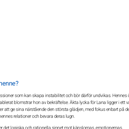
 henne?
passioner som kan skapa instabilitet och bör därför undvikas. Henne
ablerat blomstrar hon av bekräftelse. Äkta lycka för Lana ligger i ett 
er att ge sina närstående den största glädjen, med fokus enbart på d
 hennes relationer och bevara deras lugn.
er det logiska och rationella sinnet mot känslornas, emotionernas,