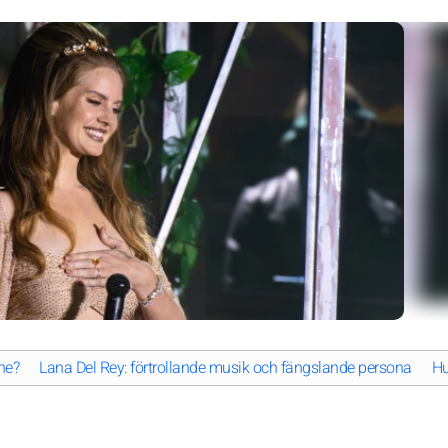
ne?
Lana Del Rey: förtrollande musik och fängslande persona
Hu