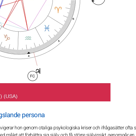
ngslande persona
navigerar hon genom otaliga psykologiska kriser och ifrågasätter ofta si
målet att förbättra sig själv och få större självinsikt, genomgår en