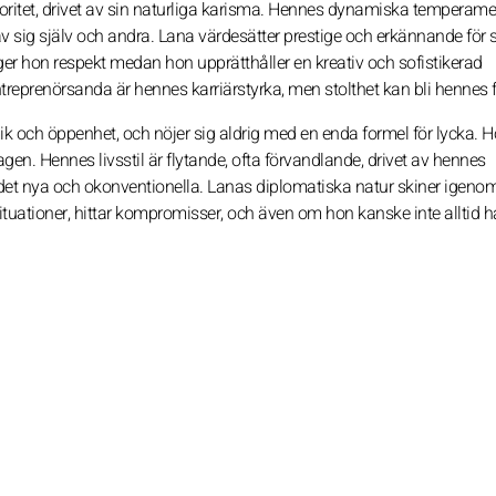
ktoritet, drivet av sin naturliga karisma. Hennes dynamiska temperame
 av sig själv och andra. Lana värdesätter prestige och erkännande för 
ger hon respekt medan hon upprätthåller en kreativ och sofistikerad
ntreprenörsanda är hennes karriärstyrka, men stolthet kan bli hennes f
 och öppenhet, och nöjer sig aldrig med en enda formel för lycka. H
en. Hennes livsstil är flytande, ofta förvandlande, drivet av hennes
et nya och okonventionella. Lanas diplomatiska natur skiner igeno
ationer, hittar kompromisser, och även om hon kanske inte alltid hå