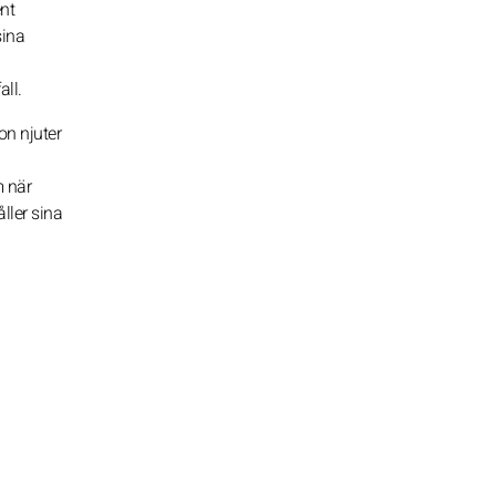
nt
sina
all.
on njuter
m när
ller sina