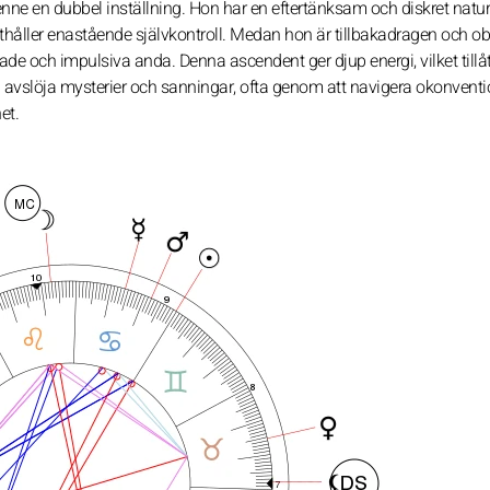
nne en dubbel inställning. Hon har en eftertänksam och diskret natur
thåller enastående självkontroll. Medan hon är tillbakadragen och o
ade och impulsiva anda. Denna ascendent ger djup energi, vilket tillå
vill avslöja mysterier och sanningar, ofta genom att navigera okonventi
et.