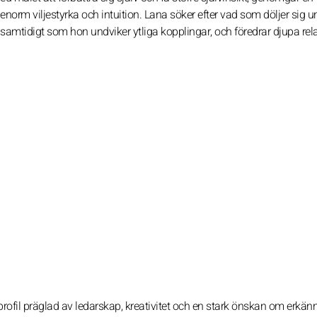
norm viljestyrka och intuition. Lana söker efter vad som döljer sig u
r samtidigt som hon undviker ytliga kopplingar, och föredrar djupa rel
rofil präglad av ledarskap, kreativitet och en stark önskan om erkän