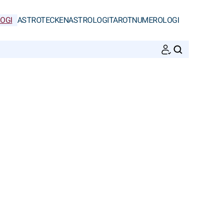
OGI
ASTROTECKEN
ASTROLOGI
TAROT
NUMEROLOGI
SöK