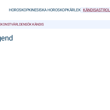
HOROSKOP
KINESISKA HOROSKOP
KÄRLEK
KÄNDISASTROL
E
KONSTVÄRLDEN
SÖK KÄNDIS
gend