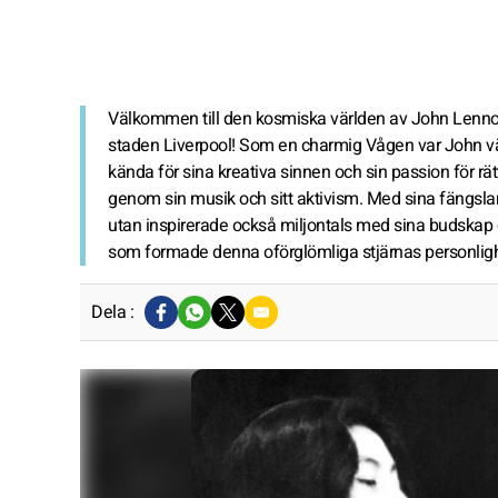
Välkommen till den kosmiska världen av John Lennon
staden Liverpool! Som en charmig Vågen var John vä
kända för sina kreativa sinnen och sin passion för rä
genom sin musik och sitt aktivism. Med sina fängsla
utan inspirerade också miljontals med sina budskap o
som formade denna oförglömliga stjärnas personligh
Dela :