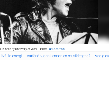
ublished by University of Michi | Licens:
Public domain
ivfulla energi
Varför är John Lennon en musiklegend?
Vad gjor