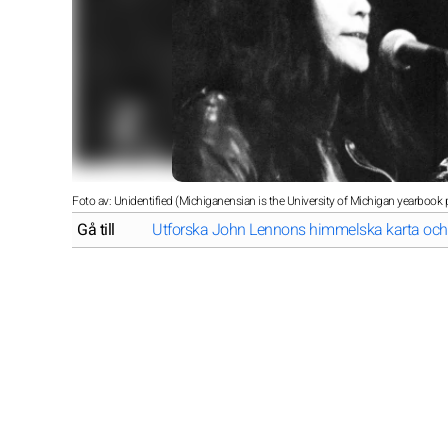
Foto av: Unidentified (Michiganensian is the University of Michigan yearbook p
Gå till
Utforska John Lennons himmelska karta och l