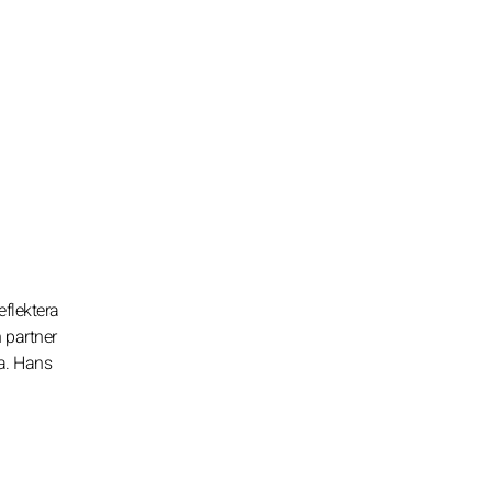
eflektera
 partner
na. Hans