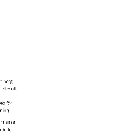
a högt,
efter att
kt för
ning.
fullt ut
drifter.