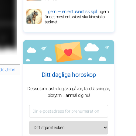
Tigern — en entusiastisk själ
Tigern
är det mest entusiastiska kinesiska
tecknet.
de John Lennons karriär så révolutionerande?
Utforska John Lenno
Ditt dagliga horoskop
Dessutom: astrologiska gåvor, tarotläsningar,
biorytm... anmäl dig nu!