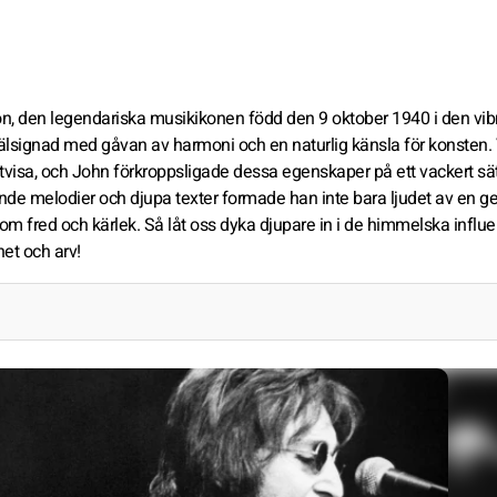
, den legendariska musikikonen född den 9 oktober 1940 i den vi
lsignad med gåvan av harmoni och en naturlig känsla för konsten. 
ttvisa, och John förkroppsligade dessa egenskaper på ett vackert sä
nde melodier och djupa texter formade han inte bara ljudet av en g
m fred och kärlek. Så låt oss dyka djupare in i de himmelska influ
et och arv!