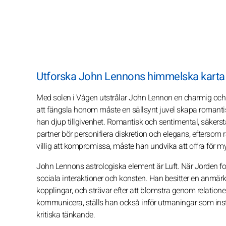
Utforska John Lennons himmelska karta o
Med solen i Vågen utstrålar John Lennon en charmig och a
att fängsla honom måste en sällsynt juvel skapa romantisk
han djup tillgivenhet. Romantisk och sentimental, säkerst
partner bör personifiera diskretion och elegans, eftersom 
villig att kompromissa, måste han undvika att offra för myc
John Lennons astrologiska element är Luft. När Jorden form
sociala interaktioner och konsten. Han besitter en anmä
kopplingar, och strävar efter att blomstra genom relationer
kommunicera, ställs han också inför utmaningar som instabi
kritiska tänkande.