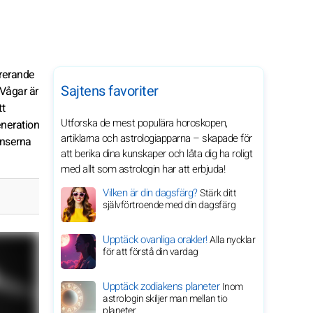
brerande
Sajtens favoriter
Vågar är
tt
Utforska de mest populära horoskopen,
eneration
artiklarna och astrologiapparna – skapade för
enserna
att berika dina kunskaper och låta dig ha roligt
med allt som astrologin har att erbjuda!
Vilken är din dagsfärg?
Stärk ditt
självförtroende med din dagsfärg
Upptäck ovanliga orakler!
Alla nycklar
för att förstå din vardag
Upptäck zodiakens planeter
Inom
astrologin skiljer man mellan tio
planeter