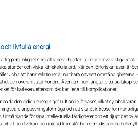
ch livfulla energi
rtig personlighet som attraherar hjärtan som söker varaktiga relatio
a stunder och viska kärleksfulla ord. När den förföriska fasen är öve
äller John att hans relationer är njutbara oavsett omständigheterna.
råhet och överdrift stör honom. Även om han längtar efter sällskap oc
ket för kärleken, eftersom det kan leda till komplikationer.
ade den eldiga energin ger Luft ande åt saker, vilket symboliserar in
rkningsvärd anpassningsförmåga och ett skarpt intresse för mänsklig
. Utmärkande för sina intellektuella färdigheter och ett djupt behov av
litet och tvekan, och ibland framstår han som distraherad eller ytlig