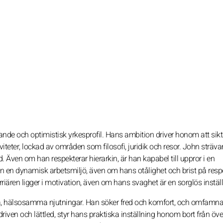
nde och optimistisk yrkesprofil. Hans ambition driver honom att sikt
viteter, lockad av områden som filosofi, juridik och resor. John strävar 
. Även om han respekterar hierarkin, är han kapabel till uppror i en
n en dynamisk arbetsmiljö, även om hans otålighet och brist på respe
iären ligger i motivation, även om hans svaghet är en sorglös inställ
a, hälsosamma njutningar. Han söker fred och komfort, och omfamnar 
iven och lättled, styr hans praktiska inställning honom bort från över