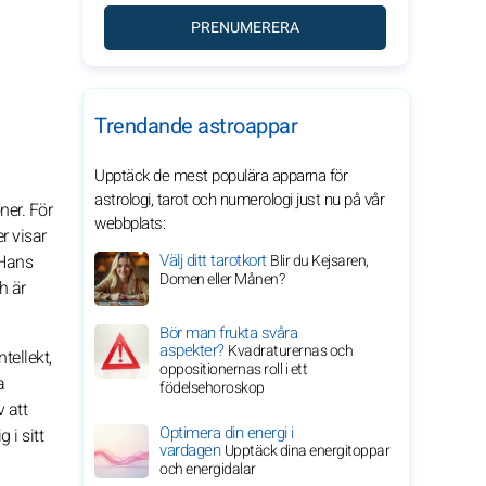
PRENUMERERA
Trendande astroappar
Upptäck de mest populära apparna för
astrologi, tarot och numerologi just nu på vår
ner. För
webbplats:
r visar
Välj ditt tarotkort
 Hans
Blir du Kejsaren,
Domen eller Månen?
h är
Bör man frukta svåra
aspekter?
Kvadraturernas och
tellekt,
oppositionernas roll i ett
a
födelsehoroskop
 att
Optimera din energi i
 i sitt
vardagen
Upptäck dina energitoppar
och energidalar