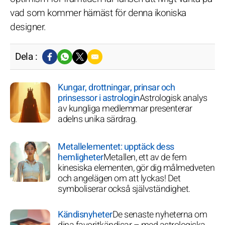
vad som kommer härnäst för denna ikoniska
designer.
Dela :
Kungar, drottningar, prinsar och
prinsessor i astrologin
Astrologisk analys
av kungliga medlemmar presenterar
adelns unika särdrag.
Metallelementet: upptäck dess
hemligheter
Metallen, ett av de fem
kinesiska elementen, gör dig målmedveten
och angelägen om att lyckas! Det
symboliserar också självständighet.
Kändisnyheter
De senaste nyheterna om