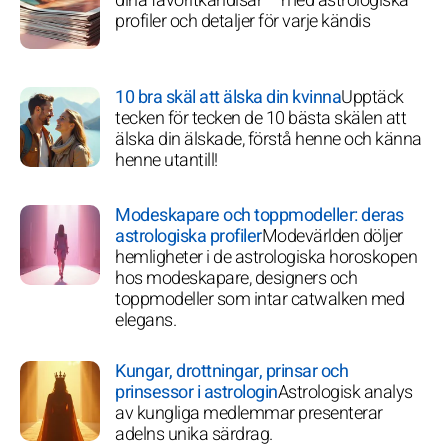
dina favoritkändisar – med astrologiska
profiler och detaljer för varje kändis
10 bra skäl att älska din kvinna
Upptäck
tecken för tecken de 10 bästa skälen att
älska din älskade, förstå henne och känna
henne utantill!
Modeskapare och toppmodeller: deras
astrologiska profiler
Modevärlden döljer
hemligheter i de astrologiska horoskopen
hos modeskapare, designers och
toppmodeller som intar catwalken med
elegans.
Kungar, drottningar, prinsar och
prinsessor i astrologin
Astrologisk analys
av kungliga medlemmar presenterar
adelns unika särdrag.