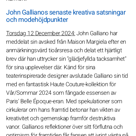
John Gallianos senaste kreativa satsningar
och modehöjdpunkter
Torsdag 12 December 2024:
John Galliano har
meddelat sin avsked från Maison Margiela efter en
anmärkningsvärd tioårsresa och delat ett hjärtligt
brev där han uttrycker sin "glädjefyllda tacksamhet"
för sina upplevelser där. Känd för sina
teaterinspirerade designer avslutade Galliano sin tid
med en fantastisk Haute Couture-kollektion för
Vår/Sommar 2024 som fångade essensen av
Paris' Belle Époque-eran. Med spekulationer som
cirkulerar om hans framtid betonar han vikten av
kreativitet och gemenskap framför destruktiva
vanor. Gallianos reflektioner över sitt förflutna och
optimism för framtiden får fansen att ivrigt vänta på