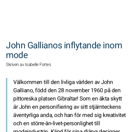
SöK
John Gallianos inflytande inom
mode
Skriven av Isabelle Fortes
Välkommen till den livliga världen av John
Galliano, född den 28 november 1960 på den
pittoreska platsen Gibraltar! Som en äkta skytt
är John en personifiering av sitt stjärnteckens
äventyrliga anda, och han för med sig kreativitet
och en större-än-livet-personlighet till
modeindustrin. Känd för sina djärva designer