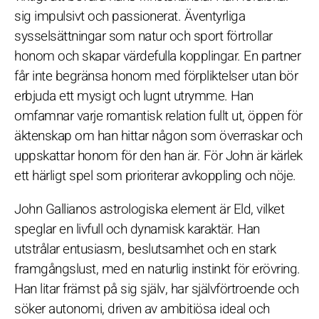
sig impulsivt och passionerat. Äventyrliga
sysselsättningar som natur och sport förtrollar
honom och skapar värdefulla kopplingar. En partner
får inte begränsa honom med förpliktelser utan bör
erbjuda ett mysigt och lugnt utrymme. Han
omfamnar varje romantisk relation fullt ut, öppen för
äktenskap om han hittar någon som överraskar och
uppskattar honom för den han är. För John är kärlek
ett härligt spel som prioriterar avkoppling och nöje.
John Gallianos astrologiska element är Eld, vilket
speglar en livfull och dynamisk karaktär. Han
utstrålar entusiasm, beslutsamhet och en stark
framgångslust, med en naturlig instinkt för erövring.
Han litar främst på sig själv, har självförtroende och
söker autonomi, driven av ambitiösa ideal och