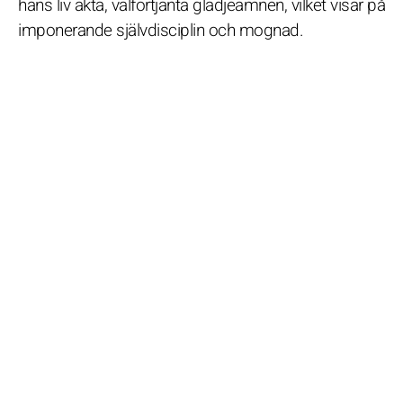
hans liv äkta, välförtjänta glädjeämnen, vilket visar på
imponerande självdisciplin och mognad.