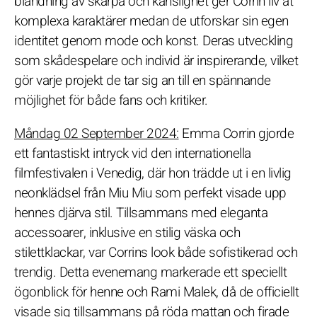
blandning av skärpa och känslighet ger Corrin liv åt
komplexa karaktärer medan de utforskar sin egen
identitet genom mode och konst. Deras utveckling
som skådespelare och individ är inspirerande, vilket
gör varje projekt de tar sig an till en spännande
möjlighet för både fans och kritiker.
Måndag 02 September 2024:
Emma Corrin gjorde
ett fantastiskt intryck vid den internationella
filmfestivalen i Venedig, där hon trädde ut i en livlig
neonklädsel från Miu Miu som perfekt visade upp
hennes djärva stil. Tillsammans med eleganta
accessoarer, inklusive en stilig väska och
stilettklackar, var Corrins look både sofistikerad och
trendig. Detta evenemang markerade ett speciellt
ögonblick för henne och Rami Malek, då de officiellt
visade sig tillsammans på röda mattan och firade