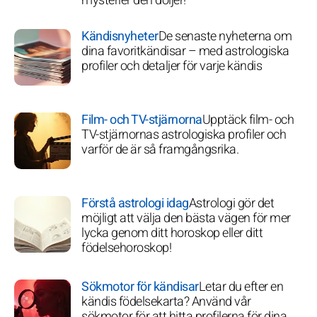
mysterier den döljer!
Kändisnyheter
De senaste nyheterna om
dina favoritkändisar – med astrologiska
profiler och detaljer för varje kändis
Film- och TV-stjärnorna
Upptäck film- och
TV-stjärnornas astrologiska profiler och
varför de är så framgångsrika.
Förstå astrologi idag
Astrologi gör det
möjligt att välja den bästa vägen för mer
lycka genom ditt horoskop eller ditt
födelsehoroskop!
Sökmotor för kändisar
Letar du efter en
kändis födelsekarta? Använd vår
sökmotor för att hitta profilerna för dina