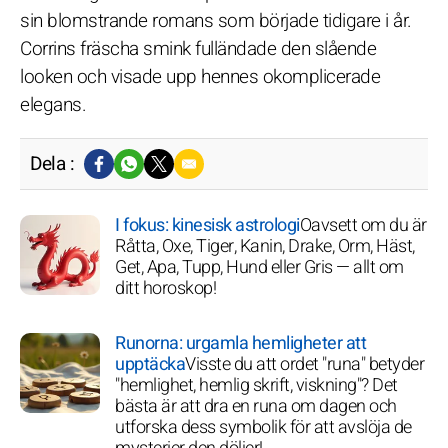
sin blomstrande romans som började tidigare i år.
Corrins fräscha smink fulländade den slående
looken och visade upp hennes okomplicerade
elegans.
Dela :
I fokus: kinesisk astrologi
Oavsett om du är
Råtta, Oxe, Tiger, Kanin, Drake, Orm, Häst,
Get, Apa, Tupp, Hund eller Gris — allt om
ditt horoskop!
Runorna: urgamla hemligheter att
upptäcka
Visste du att ordet "runa" betyder
"hemlighet, hemlig skrift, viskning"? Det
bästa är att dra en runa om dagen och
utforska dess symbolik för att avslöja de