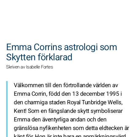
SöK
Emma Corrins astrologi som
Skytten förklarad
Skriven av Isabelle Fortes
Välkommen till den förtrollande världen av
Emma Corrin, född den 13 december 1995 i
den charmiga staden Royal Tunbridge Wells,
Kent! Som en fängslande skytt symboliserar
Emma den äventyrliga andan och den
gränslösa nyfikenheten som detta eldtecken är
känt för. Hon är inte bara en anmärkningsvärd