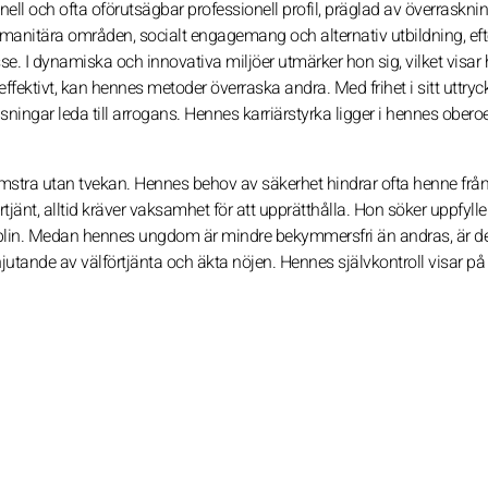
l och ofta oförutsägbar professionell profil, präglad av överraskni
anitära områden, socialt engagemang och alternativ utbildning, ef
sse. I dynamiska och innovativa miljöer utmärker hon sig, vilket visar
ffektivt, kan hennes metoder överraska andra. Med frihet i sitt uttryck
ningar leda till arrogans. Hennes karriärstyrka ligger i hennes ober
stra utan tvekan. Hennes behov av säkerhet hindrar ofta henne från 
rtjänt, alltid kräver vaksamhet för att upprätthålla. Hon söker uppfylle
lin. Medan hennes ungdom är mindre bekymmersfri än andras, är de
jutande av välförtjänta och äkta nöjen. Hennes självkontroll visar p