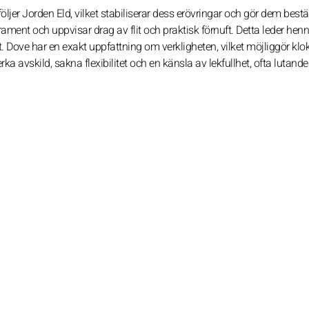
ljer Jorden Eld, vilket stabiliserar dess erövringar och gör dem best
erament och uppvisar drag av flit och praktisk förnuft. Detta leder hen
. Dove har en exakt uppfattning om verkligheten, vilket möjliggör klo
avskild, sakna flexibilitet och en känsla av lekfullhet, ofta lutande 