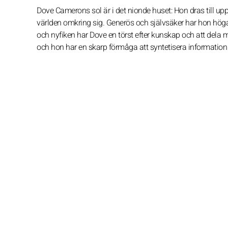
Dove Camerons sol är i det nionde huset: Hon dras till u
världen omkring sig. Generös och självsäker har hon höga i
och nyfiken har Dove en törst efter kunskap och att dela m
och hon har en skarp förmåga att syntetisera information 