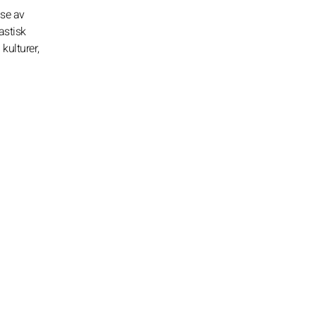
lse av
astisk
kulturer,