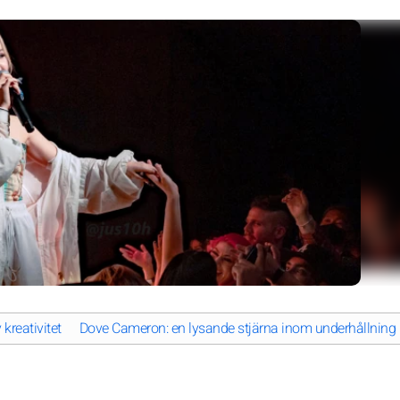
kreativitet
Dove Cameron: en lysande stjärna inom underhållning