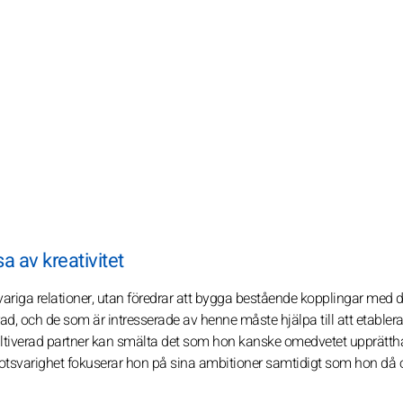
 av kreativitet
rtvariga relationer, utan föredrar att bygga bestående kopplingar me
d, och de som är intresserade av henne måste hjälpa till att etablera
h kultiverad partner kan smälta det som hon kanske omedvetet upprätthå
sin motsvarighet fokuserar hon på sina ambitioner samtidigt som hon då