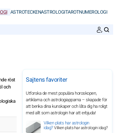
OGI
ASTROTECKEN
ASTROLOGI
TAROT
NUMEROLOGI
SöK
Sajtens favoriter
nde röst
il och
Utforska de mest populära horoskopen,
artiklarna och astrologiapparna – skapade för
ologiska
att berika dina kunskaper och låta dig ha roligt
med allt som astrologin har att erbjuda!
Vilken plats har astrologin
idag?
Vilken plats har astrologin idag?