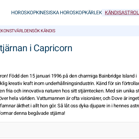
HOROSKOP
KINESISKA HOROSKOP
KÄRLEK
KÄNDISASTROL
E
KONSTVÄRLDEN
SÖK KÄNDIS
järnan i Capricorn
n! Född den 15 januari 1996 på den charmiga Bainbridge Island i
g kreativ kraft inom underhållningsindustrin. Känd för sin förtrolla
 fria och innovativa naturen hos sitt stjärntecken. Med sin unika st
ver hela världen. Vattumannen är ofta visionärer, och Dove är inget
mnar äkthet i allt hon gör. Så låt oss dyka djupare in i hennes astr
formar denna begåvade stjärna!