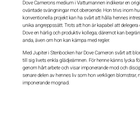
Dove Camerons medium i Vattumannen indikerar en originel
oväntade svängningar mot oberoende. Hon trivs inom hum
konventionella projekt kan ha svårt att hålla hennes intre
unika angreppssätt. Trots att hon är kapabel att delegera e
Dove en härlig och produktiv kollega; däremot kan begräns
anda, även om hon kan kämpa med regler.
Med Jupiter i Stenbocken har Dove Cameron svårt att blom
till sig livets enkla glädjeämnen. För henne känns lycka fö
genom hårt arbete och visar imponerande mod och discip
senare delen av hennes liv som hon verkligen blomstrar, n
imponerande mognad.