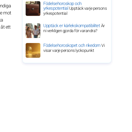
Födelsehoroskop och
ändiga
yrkespotential
Upptäck varje persons
ne mot
yrkespotential
ka
Upptäck er kärlekskompatibilitet
Är
åt ett
ni verkligen gjorda för varandra?
Födelsehoroskopet och rikedom
Vi
visar varje persons lyckopunkt