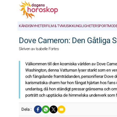
KÄNDISNYHETER
FILM & TV
MUSIK
KUNGLIGHETER
SPORT
MOD
Dove Cameron: Den Gåtliga St
Skriven av Isabelle Fortes
Välkommen till den kosmiska världen av Dove Camero
Washington, denna Vattuman lyser starkt som en verkli
och fängslande framträdanden, personifierar Dove den
karismatiska charm har hon fångat hjärtan hos fans ö
undantag, då hon ständigt pressar gränserna och omfa
porträtt och upptäcka de himmelska underverk som 
Dela :