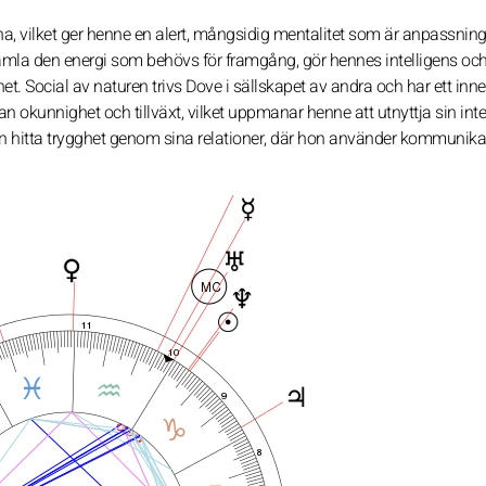
na, vilket ger henne en alert, mångsidig mentalitet som är anpassnin
amla den energi som behövs för framgång, gör hennes intelligens oc
het. Social av naturen trivs Dove i sällskapet av andra och har ett in
okunnighet och tillväxt, vilket uppmanar henne att utnyttja sin intel
on hitta trygghet genom sina relationer, där hon använder kommunika