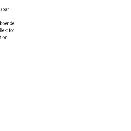
gsbar
h
neboende
lekt för
tion