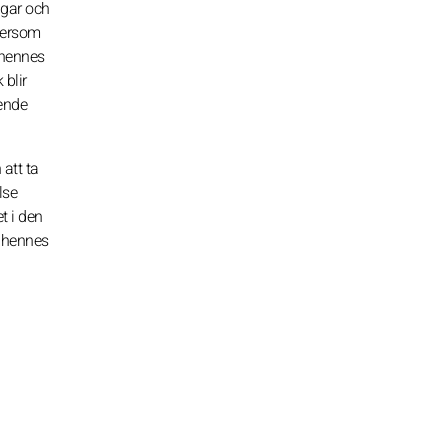
ngar och
tersom
 hennes
 blir
oende
att ta
lse
t i den
å hennes