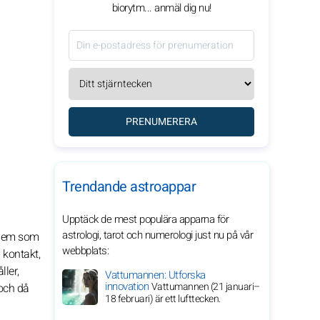
biorytm... anmäl dig nu!
PRENUMERERA
Trendande astroappar
Upptäck de mest populära apparna för
astrologi, tarot och numerologi just nu på vår
d dem som
webbplats:
 kontakt,
ller,
Vattumannen: Utforska
innovation
Vattumannen (21 januari–
 och då
18 februari) är ett lufttecken.