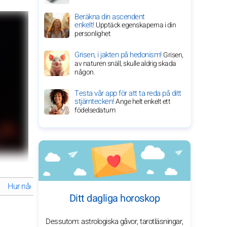
Beräkna din ascendent
enkelt!
Upptäck egenskaperna i din
personlighet
Grisen, i jakten på hedonism!
Grisen,
av naturen snäll, skulle aldrig skada
någon.
Testa vår app för att ta reda på ditt
stjärntecken!
Ange helt enkelt ett
födelsedatum
Hur nådde Dove Cameron stjärnstatus?
Dove Camerons förtrolla
Ditt dagliga horoskop
Dessutom: astrologiska gåvor, tarotläsningar,