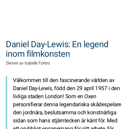
SöK
Daniel Day-Lewis: En legend
inom filmkonsten
Skriven av Isabelle Fortes
Välkommen till den fascinerande världen av
Daniel Day-Lewis, född den 29 april 1957 i den
livliga staden London! Som en Oxen
personifierar denna legendariska skådespelare
den jordnära, beslutsamma och konstnärliga
sidan som hans stjärntecken är känt för. Med
ett orubbligt engagemang för sitt arbete, för