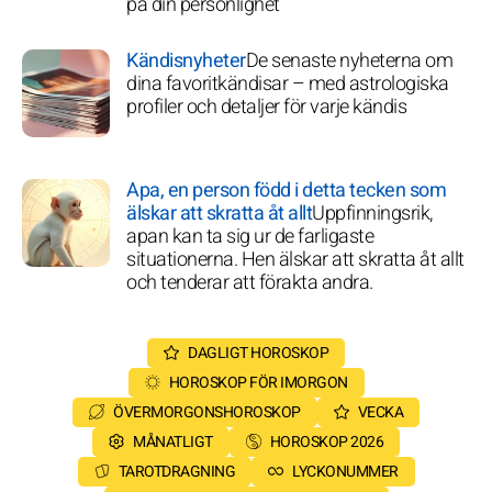
på din personlighet
Kändisnyheter
De senaste nyheterna om
dina favoritkändisar – med astrologiska
profiler och detaljer för varje kändis
Apa, en person född i detta tecken som
älskar att skratta åt allt
Uppfinningsrik,
apan kan ta sig ur de farligaste
situationerna. Hen älskar att skratta åt allt
och tenderar att förakta andra.
DAGLIGT HOROSKOP
HOROSKOP FÖR IMORGON
ÖVERMORGONSHOROSKOP
VECKA
MÅNATLIGT
HOROSKOP 2026
TAROTDRAGNING
LYCKONUMMER