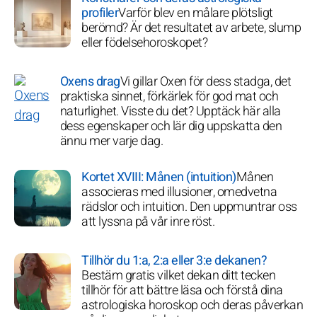
profiler
Varför blev en målare plötsligt
berömd? Är det resultatet av arbete, slump
eller födelsehoroskopet?
Oxens drag
Vi gillar Oxen för dess stadga, det
praktiska sinnet, förkärlek för god mat och
naturlighet. Visste du det? Upptäck här alla
dess egenskaper och lär dig uppskatta den
ännu mer varje dag.
Kortet XVIII: Månen (intuition)
Månen
associeras med illusioner, omedvetna
rädslor och intuition. Den uppmuntrar oss
att lyssna på vår inre röst.
Tillhör du 1:a, 2:a eller 3:e dekanen?
Bestäm gratis vilket dekan ditt tecken
tillhör för att bättre läsa och förstå dina
astrologiska horoskop och deras påverkan