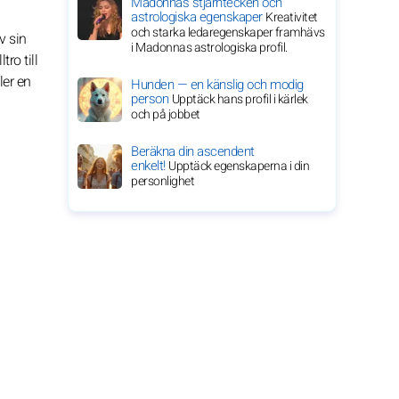
Madonnas stjärntecken och
astrologiska egenskaper
Kreativitet
och starka ledaregenskaper framhävs
v sin
i Madonnas astrologiska profil.
ro till
ler en
Hunden — en känslig och modig
person
Upptäck hans profil i kärlek
och på jobbet
Beräkna din ascendent
enkelt!
Upptäck egenskaperna i din
personlighet