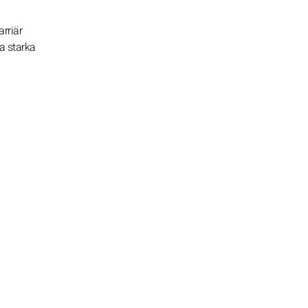
rriär
na starka