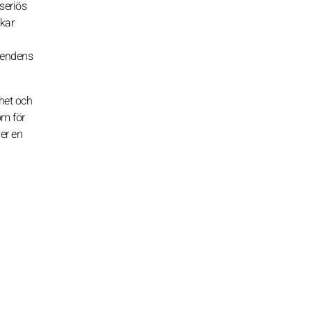
seriös
ckar
tendens
het och
om för
ver en