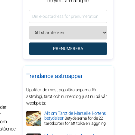
biorytm... anmäl dig nu!
PRENUMERERA
Trendande astroappar
Upptäck de mest populära apparna för
astrologi, tarot och numerologi just nu på vår
webbplats:
nder
Allt om Tarot de Marseille: kortens
r
betydelser
Betydelserna för de 22
rsom
tarotkorten för att tolka en läggning
estående