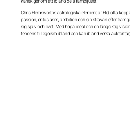
kärlek genom att ibland dela rampljuset.
Chris Hemsworths astrologiska element är Eld, ofta koppla
passion, entusiasm, ambition och sin strävan efter framgång
sig själv och livet. Med höga ideal och en långsiktig visi
tendens till egoism ibland och kan ibland verka auktoritär