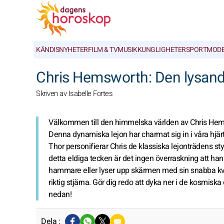
KÄNDISNYHETER
FILM & TV
MUSIK
KUNGLIGHETER
SPORT
MOD
Chris Hemsworth: Den lysand
Skriven av Isabelle Fortes
Välkommen till den himmelska världen av Chris Hemsw
Denna dynamiska lejon har charmat sig in i våra hjär
Thor personifierar Chris de klassiska lejonträdens sty
detta eldiga tecken är det ingen överraskning att han
hammare eller lyser upp skärmen med sin snabba kvick
riktig stjärna. Gör dig redo att dyka ner i de kosmisk
nedan!
Dela :