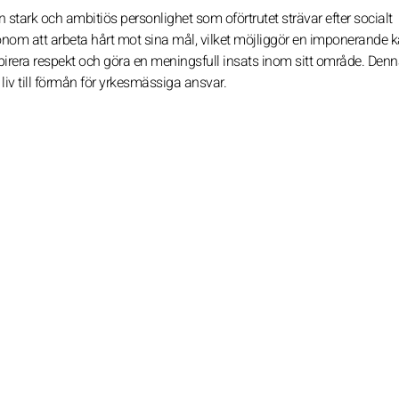
stark och ambitiös personlighet som oförtrutet strävar efter socialt
m att arbeta hårt mot sina mål, vilket möjliggör en imponerande ka
inspirera respekt och göra en meningsfull insats inom sitt område. Den
a liv till förmån för yrkesmässiga ansvar.