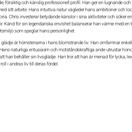
försiktig och känslig professionell profil. Han ger en lugnande och 
d sitt arbete. Hans intuitiva natur vägleder hans ambitioner och lo
toria. Chris investerar betydande känslor i sina aktiviteter och söker en
r. Känd för sin legendariska envishet balanserar han värme med en 
betsmiljö som speglar hans personlighet.
h glädje är hörnstenarna i hans blomstrande liv. Han omfamnar enkel
n. Hans naturliga entusiasm och motståndskraftiga ande utrustar hon
att han behåller sin livsglädje. Han tror att han är menad för lycka, le
l i andras liv till deras fördel.