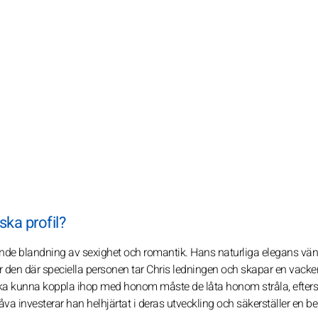
ka profil?
ande blandning av sexighet och romantik. Hans naturliga elegans vä
r den där speciella personen tar Chris ledningen och skapar en vacke
 ska kunna koppla ihop med honom måste de låta honom stråla, efte
a investerar han helhjärtat i deras utveckling och säkerställer en b