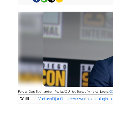
Foto av: Gage Skidmore from Peoria, AZ, United States of America | Licens:
CC
Gå till
Vad avslöjar Chris Hemsworths astrologiska p