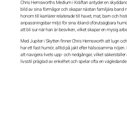
Chris Hemsworths Medium i Kräftan antyder en skyddande, 
bild av sina förmågor och skapar nästan familjära band me
honom till karriärer relaterade till havet, mat, barn och his
anpassningsbar miljö för sina ibland oförutsägbara humö
att bli sur när han är besviken, vilket skapar en mysig ar
Med Jupiter i Skytten finner Chris Hemsworth att lugn oc
har ett fast humör, alltid på jakt efter hälsosamma nöje
att navigera livets upp- och nedgångar, vilket säkerställer 
livsstil präglad av enkelhet och spelar ofta en vägledande rol