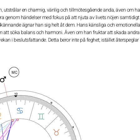
, utstrålar en charmig, vänlig och tillmötesgående anda, även om ha
gera genom händelser med fokus på att njuta av livets nöjen samtidig
godkännande ägnar han sig helt åt dem. Hans känsliga och emotionella
 att söka balans och harmoni. Även om han fruktar att skada andra
ekan i beslutsfattande. Detta beror inte på feghet; istället återspeglar