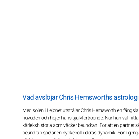
Vad avslöjar Chris Hemsworths astrologis
Med solen i Lejonet utstrålar Chris Hemsworth en fängsl
huvuden och höjer hans självförtroende. När han väl hitta
kärlekshistoria som väcker beundran. För att en partner
beundran spelar en nyckelroll i deras dynamik. Som gengåv