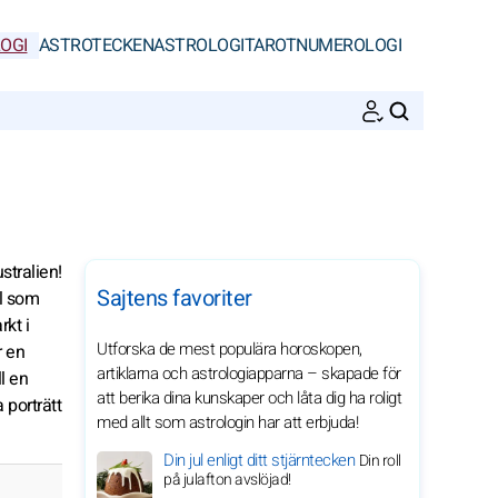
OGI
ASTROTECKEN
ASTROLOGI
TAROT
NUMEROLOGI
SöK
stralien!
Sajtens favoriter
ll som
rkt i
Utforska de mest populära horoskopen,
r en
artiklarna och astrologiapparna – skapade för
l en
att berika dina kunskaper och låta dig ha roligt
 porträtt
med allt som astrologin har att erbjuda!
Din jul enligt ditt stjärntecken
Din roll
på julafton avslöjad!