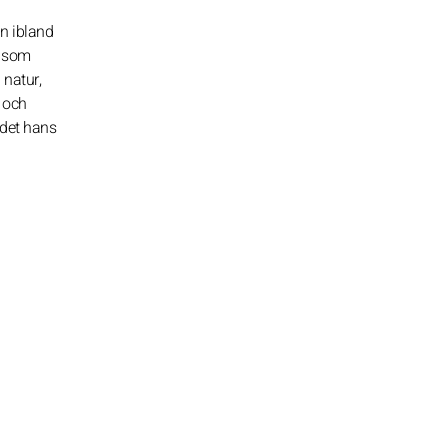
n ibland
t som
 natur,
 och
 det hans