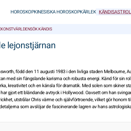
HOROSKOP
KINESISKA HOROSKOP
KÄRLEK
KÄNDISASTROL
E
KONSTVÄRLDEN
SÖK KÄNDIS
e lejonstjärnan
orth, född den 11 augusti 1983 i den livliga staden Melbourne, Au
tan med sin fängslande karisma och robusta energi. Känd för sin ro
rka, kreativitet och en känsla för dramatik. Med solen som skiner sta
 har gjort ett bländande avtryck i Hollywood. Oavsett om han svinga
het, utstrålar Chris värme och självförtroende, vilket gör honom til
a detaljerna som avslöjar de fascinerande lagren av hans astrologiska