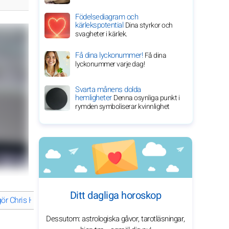
Födelsediagram och
kärlekspotential
Dina styrkor och
svagheter i kärlek.
Få dina lyckonummer!
Få dina
lyckonummer varje dag!
Svarta månens dolda
hemligheter
Denna osynliga punkt i
rymden symboliserar kvinnlighet
Ditt dagliga horoskop
ör Chris Hemsworth till en framstående skådespelare idag?
Vad gö
Dessutom: astrologiska gåvor, tarotläsningar,