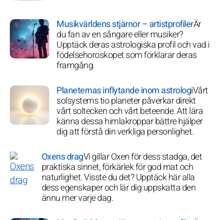
Musikvärldens stjärnor – artistprofiler
Är
du fan av en sångare eller musiker?
Upptäck deras astrologiska profil och vad i
födelsehoroskopet som förklarar deras
framgång.
Planeternas inflytande inom astrologi
Vårt
solsystems tio planeter påverkar direkt
vårt soltecken och vårt beteende. Att lära
känna dessa himlakroppar bättre hjälper
dig att förstå din verkliga personlighet.
Oxens drag
Vi gillar Oxen för dess stadga, det
praktiska sinnet, förkärlek för god mat och
naturlighet. Visste du det? Upptäck här alla
dess egenskaper och lär dig uppskatta den
ännu mer varje dag.