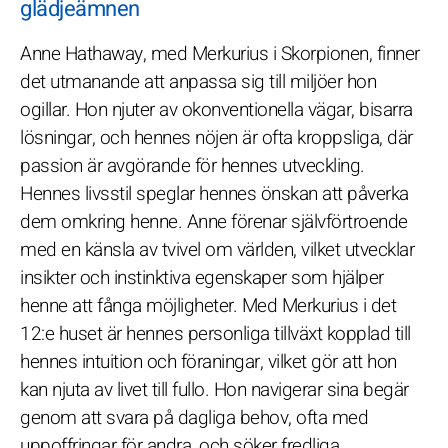
glädjeämnen
Anne Hathaway, med Merkurius i Skorpionen, finner
det utmanande att anpassa sig till miljöer hon
ogillar. Hon njuter av okonventionella vägar, bisarra
lösningar, och hennes nöjen är ofta kroppsliga, där
passion är avgörande för hennes utveckling.
Hennes livsstil speglar hennes önskan att påverka
dem omkring henne. Anne förenar självförtroende
med en känsla av tvivel om världen, vilket utvecklar
insikter och instinktiva egenskaper som hjälper
henne att fånga möjligheter. Med Merkurius i det
12:e huset är hennes personliga tillväxt kopplad till
hennes intuition och föraningar, vilket gör att hon
kan njuta av livet till fullo. Hon navigerar sina begär
genom att svara på dagliga behov, ofta med
uppoffringar för andra, och söker fredliga