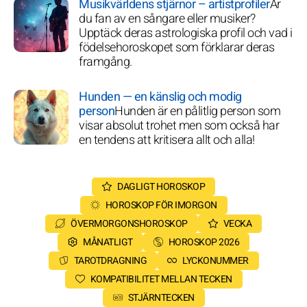
Musikvärldens stjärnor – artistprofiler
Är
du fan av en sångare eller musiker?
Upptäck deras astrologiska profil och vad i
födelsehoroskopet som förklarar deras
framgång.
Hunden — en känslig och modig
person
Hunden är en pålitlig person som
visar absolut trohet men som också har
en tendens att kritisera allt och alla!
DAGLIGT HOROSKOP
HOROSKOP FÖR IMORGON
ÖVERMORGONSHOROSKOP
VECKA
MÅNATLIGT
HOROSKOP 2026
TAROTDRAGNING
LYCKONUMMER
KOMPATIBILITET MELLAN TECKEN
STJÄRNTECKEN