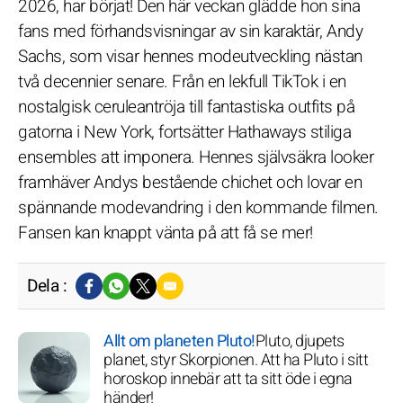
2026, har börjat! Den här veckan glädde hon sina
fans med förhandsvisningar av sin karaktär, Andy
Sachs, som visar hennes modeutveckling nästan
två decennier senare. Från en lekfull TikTok i en
nostalgisk ceruleantröja till fantastiska outfits på
gatorna i New York, fortsätter Hathaways stiliga
ensembles att imponera. Hennes självsäkra looker
framhäver Andys bestående chichet och lovar en
spännande modevandring i den kommande filmen.
Fansen kan knappt vänta på att få se mer!
Dela :
Allt om planeten Pluto!
Pluto, djupets
planet, styr Skorpionen. Att ha Pluto i sitt
horoskop innebär att ta sitt öde i egna
händer!