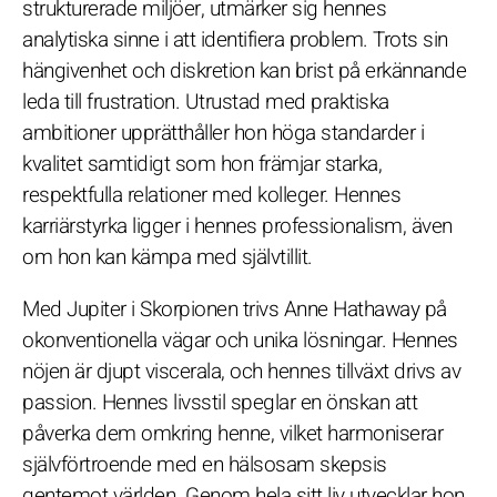
strukturerade miljöer, utmärker sig hennes
analytiska sinne i att identifiera problem. Trots sin
hängivenhet och diskretion kan brist på erkännande
leda till frustration. Utrustad med praktiska
ambitioner upprätthåller hon höga standarder i
kvalitet samtidigt som hon främjar starka,
respektfulla relationer med kolleger. Hennes
karriärstyrka ligger i hennes professionalism, även
om hon kan kämpa med självtillit.
Med Jupiter i Skorpionen trivs Anne Hathaway på
okonventionella vägar och unika lösningar. Hennes
nöjen är djupt viscerala, och hennes tillväxt drivs av
passion. Hennes livsstil speglar en önskan att
påverka dem omkring henne, vilket harmoniserar
självförtroende med en hälsosam skepsis
gentemot världen. Genom hela sitt liv utvecklar hon