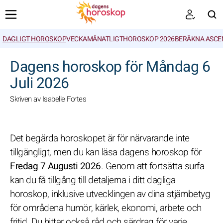
DAGLIGT HOROSKOP
VECKA
MÅNATLIGT
HOROSKOP 2026
BERÄKNA ASCE
SöK
Dagens horoskop för Måndag 6
Juli 2026
Skriven av Isabelle Fortes
Det begärda horoskopet är för närvarande inte
tillgängligt, men du kan läsa dagens horoskop för
Fredag 7 Augusti 2026
. Genom att fortsätta surfa
kan du få tillgång till detaljerna i ditt dagliga
horoskop, inklusive utvecklingen av dina stjärnbetyg
för områdena humör, kärlek, ekonomi, arbete och
fritid. Du hittar också råd och särdrag för varje