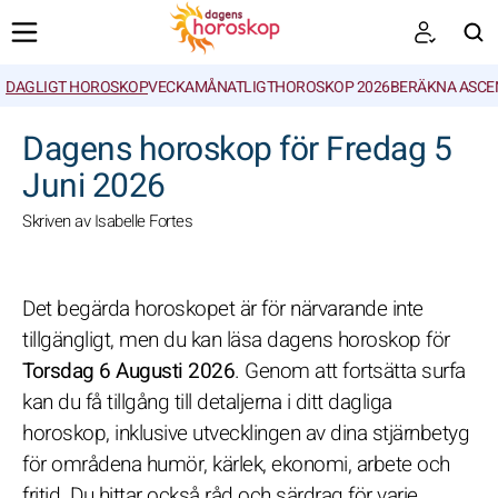
DAGLIGT HOROSKOP
VECKA
MÅNATLIGT
HOROSKOP 2026
BERÄKNA ASCE
SöK
Dagens horoskop för Fredag 5
Juni 2026
Skriven av Isabelle Fortes
Det begärda horoskopet är för närvarande inte
tillgängligt, men du kan läsa dagens horoskop för
Torsdag 6 Augusti 2026
. Genom att fortsätta surfa
kan du få tillgång till detaljerna i ditt dagliga
horoskop, inklusive utvecklingen av dina stjärnbetyg
för områdena humör, kärlek, ekonomi, arbete och
fritid. Du hittar också råd och särdrag för varje