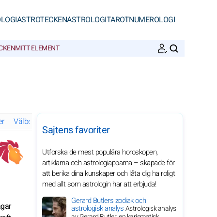
LOGI
ASTROTECKEN
ASTROLOGI
TAROT
NUMEROLOGI
ECKEN
MITT ELEMENT
SöK
er
Välbefinnande och harmoni för Lejonet under 2029
Personliga
Sajtens favoriter
Utforska de mest populära horoskopen,
artiklarna och astrologiapparna – skapade för
att berika dina kunskaper och låta dig ha roligt
med allt som astrologin har att erbjuda!
Gerard Butlers zodiak och
ågar
astrologisk analys
Astrologisk analys
av Gerard Butler: en karismatisk,