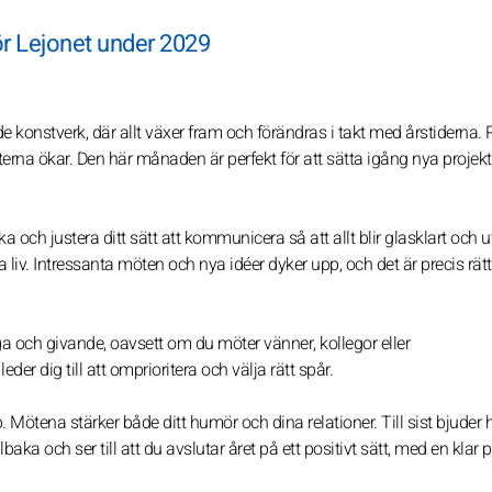
r Lejonet under 2029
e konstverk, där allt växer fram och förändras i takt med årstiderna. 
terna ökar. Den här månaden är perfekt för att sätta igång nya projekt
ka och justera ditt sätt att kommunicera så att allt blir glasklart och 
 liv. Intressanta möten och nya idéer dyker upp, och det är precis rätt t
 och givande, oavsett om du möter vänner, kollegor eller
er dig till att omprioritera och välja rätt spår.
 Mötena stärker både ditt humör och dina relationer. Till sist bjuder 
illbaka och ser till att du avslutar året på ett positivt sätt, med en klar 