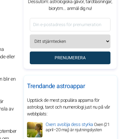
Dessutom: astrologiska gåvor, tarotläsningar,
biorytm... anmäl dig nu!
na
de eller
PRENUMERERA
 blir en
Trendande astroappar
Upptäck de mest populära apparna för
är
astrologi, tarot och numerologi just nu på vår
nsla av
webbplats:
Oxen: avslöja dess styrka
Oxen (21
april–20 maj) är njutningslysten
september
en om