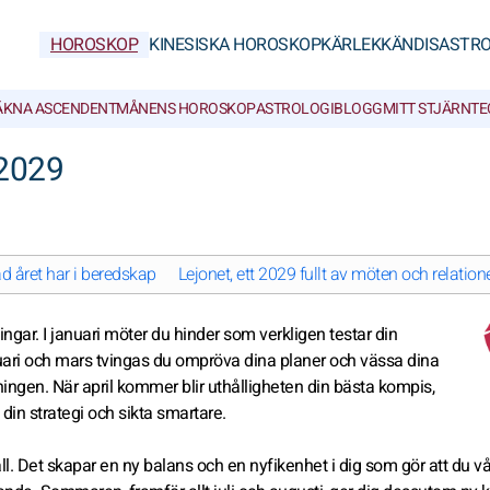
HOROSKOP
KINESISKA HOROSKOP
KÄRLEK
KÄNDISASTRO
ÄKNA ASCENDENT
MÅNENS HOROSKOP
ASTROLOGIBLOGG
MITT STJÄRNT
 2029
d året har i beredskap
Lejonet, ett 2029 fullt av möten och relation
ningar. I januari möter du hinder som verkligen testar din
ruari och mars tvingas du ompröva dina planer och vässa dina
tningen. När april kommer blir uthålligheten din bästa kompis,
din strategi och sikta smartare.
håll. Det skapar en ny balans och en nyfikenhet i dig som gör att du v