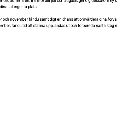
ende. Sommaren, framför allt juli och augusti, ger dig dessutom ny kr
dina talanger ta plats.
ber och november får du samtidigt en chans att omvärdera dina förvä
ember, får du tid att stanna upp, andas ut och förbereda nästa steg