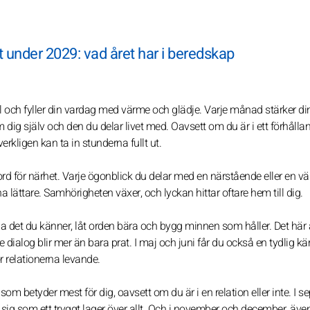
 under 2029: vad året har i beredskap
 och fyller din vardag med värme och glädje. Varje månad stärker di
dig själv och den du delar livet med. Oavsett om du är i ett förhållan
rkligen kan ta in stunderna fullt ut.
d för närhet. Varje ögonblick du delar med en närstående eller en vän
a lättare. Samhörigheten växer, och lyckan hittar oftare hem till dig.
a det du känner, låt orden bära och bygg minnen som håller. Det här 
ialog blir mer än bara prat. I maj och juni får du också en tydlig kä
 relationerna levande.
t som betyder mest för dig, oavsett om du är i en relation eller inte. I 
ig som ett tryggt lager över allt. Och i november och december, äv