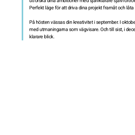
utforska dina ambitioner med självklarare självförtro
Perfekt läge för att driva dina projekt framåt och låta 
På hösten vässas din kreativitet i september. I okto
med utmaningarna som vägvisare. Och till sist, i dec
klarare blick.