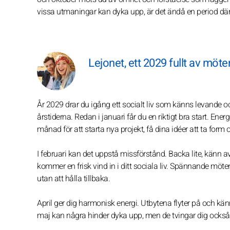
vissa utmaningar kan dyka upp, är det ändå en period dä
Lejonet, ett 2029 fullt av möte
År 2029 drar du igång ett socialt liv som känns levande o
årstiderna. Redan i januari får du en riktigt bra start. Ene
månad för att starta nya projekt, få dina idéer att ta form
I februari kan det uppstå missförstånd. Backa lite, känn av
kommer en frisk vind in i ditt sociala liv. Spännande möte
utan att hålla tillbaka.
April ger dig harmonisk energi. Utbytena flyter på och kä
maj kan några hinder dyka upp, men de tvingar dig också 