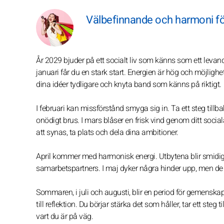
Välbefinnande och harmoni fö
År 2029 bjuder på ett socialt liv som känns som ett levand
januari får du en stark start. Energien är hög och möjlighe
dina idéer tydligare och knyta band som känns på riktigt.
I februari kan missförstånd smyga sig in. Ta ett steg tillba
onödigt brus. I mars blåser en frisk vind genom ditt sociala
att synas, ta plats och dela dina ambitioner.
April kommer med harmonisk energi. Utbytena blir smidiga
samarbetspartners. I maj dyker några hinder upp, men de led
Sommaren, i juli och augusti, blir en period för gemenskap.
till reflektion. Du börjar stärka det som håller, tar ett steg t
vart du är på väg.