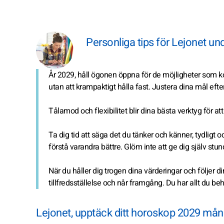
Personliga tips för Lejonet un
År 2029, håll ögonen öppna för de möjligheter som ko
utan att krampaktigt hålla fast. Justera dina mål eft
Tålamod och flexibilitet blir dina bästa verktyg för att
Ta dig tid att säga det du tänker och känner, tydligt 
förstå varandra bättre. Glöm inte att ge dig själv stund
När du håller dig trogen dina värderingar och följer d
tillfredsställelse och når framgång. Du har allt du b
Lejonet, upptäck ditt horoskop 2029 må