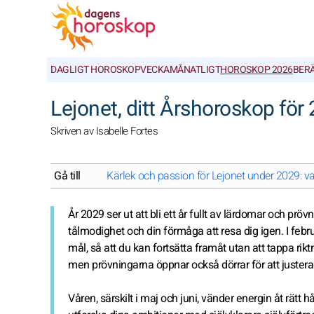
DAGLIGT HOROSKOP
VECKA
MÅNATLIGT
HOROSKOP 2026
BER
Lejonet, ditt Årshoroskop för
Skriven av Isabelle Fortes
Gå till
Kärlek och passion för Lejonet under 2029: va
År 2029 ser ut att bli ett år fullt av lärdomar och pröv
tålmodighet och din förmåga att resa dig igen. I feb
mål, så att du kan fortsätta framåt utan att tappa rik
men prövningarna öppnar också dörrar för att justera 
Våren, särskilt i maj och juni, vänder energin åt rätt 