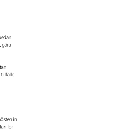
Redan i
, göra
utan
illfälle
hösten in
plan för