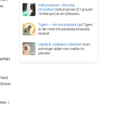
Vattumannen: Utforska
av.
innovation
Vattumannen (21 januari–
18 februari) är ett lufttecken.
Tigern — en entusiastisk själ
Tigern
är det mest entusiastiska kinesiska
tecknet.
Upptäck zodiakens planeter
Inom
astrologin skiljer man mellan tio
planeter
perfekt
 mars
itioner
ten. I