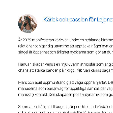
Kärlek och passion för Lejonet
År 2029 manifesteras kärleken under en strålande himmel
relationer och ger dig utrymme att upptäcka något nytt om 
singel är öppenhet och ärlighet nycklarna som gör att du ve
I januari skapar Venus en mjuk, varm atmosfär som är gjor
chans att stärka banden på riktigt. I februari känns dagarn
Mars och april uppmuntrar dig att våga öppna hjärtat. Del
månaderna som banar väg för uppriktiga samtal, där varje d
mänsklig kontakt. Den skapar en positiv dynamik som gör
Sommaren, från juli till augusti, är perfekt för att vårda de
och oktober möts du av ömhet och förståelse som lägger s