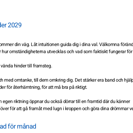
der 2029
mmer din väg. Låt intuitionen guida dig i dina val. Välkomna föränd
er hur omständigheterna utvecklas och vad som faktiskt fungerar för 
 vända hinder till framsteg.
och med omtanke, till dem omkring dig. Det stärker era band och hjälp
er för återhämtning, för att må bra på riktigt.
in egen riktning öppnar du också dörrar till en framtid där du känner
ehöver för att gå framåt med lugn i kroppen och göra dina drömmar ve
nad för månad