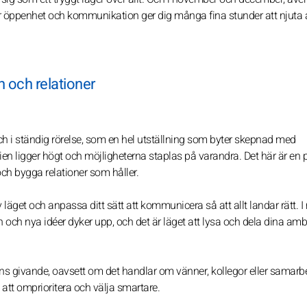
r öppenhet och kommunikation ger dig många fina stunder att njuta 
n och relationer
ch i ständig rörelse, som en hel utställning som byter skepnad med
rgien ligger högt och möjligheterna staplas på varandra. Det här är en 
 och bygga relationer som håller.
 läget och anpassa ditt sätt att kommunicera så att allt landar rätt. I
n och nya idéer dyker upp, och det är läget att lysa och dela dina amb
nns givande, oavsett om det handlar om vänner, kollegor eller samarbe
att omprioritera och välja smartare.