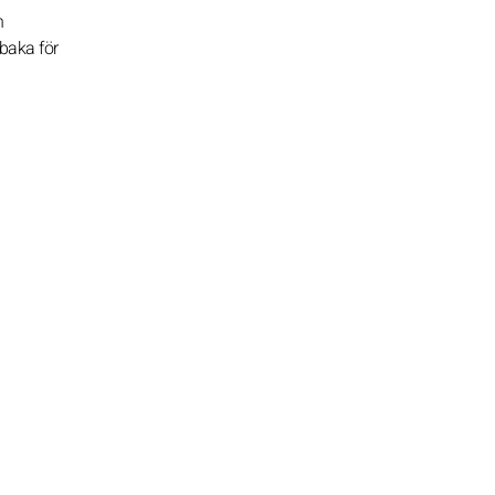
n
baka för