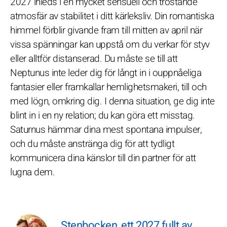
2027 inleds i en mycket sensuell och tröstande
atmosfär av stabilitet i ditt kärleksliv. Din romantiska
himmel förblir givande fram till mitten av april när
vissa spänningar kan uppstå om du verkar för styv
eller alltför distanserad. Du måste se till att
Neptunus inte leder dig för långt in i ouppnåeliga
fantasier eller framkallar hemlighetsmakeri, till och
med lögn, omkring dig. I denna situation, ge dig inte
blint in i en ny relation; du kan göra ett misstag.
Saturnus hämmar dina mest spontana impulser,
och du måste anstränga dig för att tydligt
kommunicera dina känslor till din partner för att
lugna dem.
Stenbocken, ett 2027 fullt av