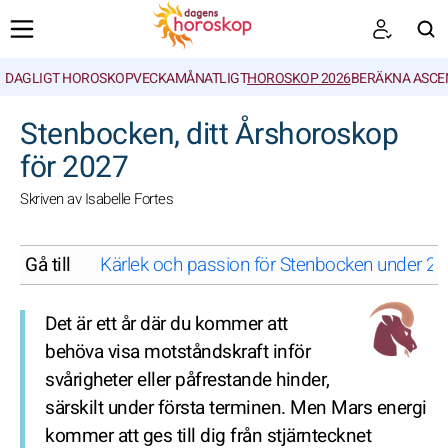
DAGLIGT HOROSKOP
VECKA
MÅNATLIGT
HOROSKOP 2026
BERÄKNA ASCE
SöK
Stenbocken, ditt Årshoroskop
för 2027
Skriven av Isabelle Fortes
Gå till
Kärlek och passion för Stenbocken under 202
Det är ett år där du kommer att
behöva visa motståndskraft inför
svårigheter eller påfrestande hinder,
särskilt under första terminen. Men Mars energi
kommer att ges till dig från stjärntecknet