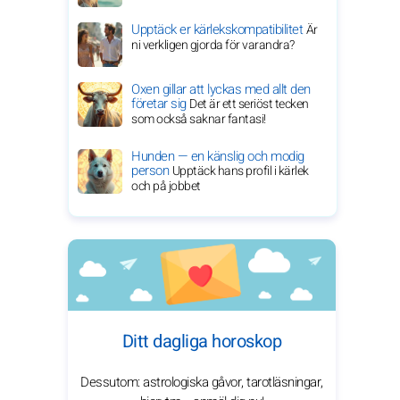
Upptäck er kärlekskompatibilitet
Är
ni verkligen gjorda för varandra?
Oxen gillar att lyckas med allt den
företar sig
Det är ett seriöst tecken
som också saknar fantasi!
Hunden — en känslig och modig
person
Upptäck hans profil i kärlek
och på jobbet
Ditt dagliga horoskop
Dessutom: astrologiska gåvor, tarotläsningar,