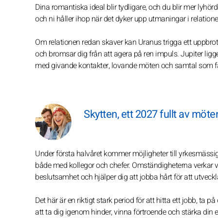
Dina romantiska ideal blir tydligare, och du blir mer lyhörd
och ni håller ihop när det dyker upp utmaningar i relatio
Om relationen redan skaver kan Uranus trigga ett uppbrott 
och bromsar dig från att agera på ren impuls. Jupiter ligger 
med givande kontakter, lovande möten och samtal som fak
Skytten, ett 2027 fullt av möte
Under första halvåret kommer möjligheter till yrkesmässi
både med kollegor och chefer. Omständigheterna verkar var
beslutsamhet och hjälper dig att jobba hårt för att utveck
Det här är en riktigt stark period för att hitta ett jobb, ta 
att ta dig igenom hinder, vinna förtroende och stärka din