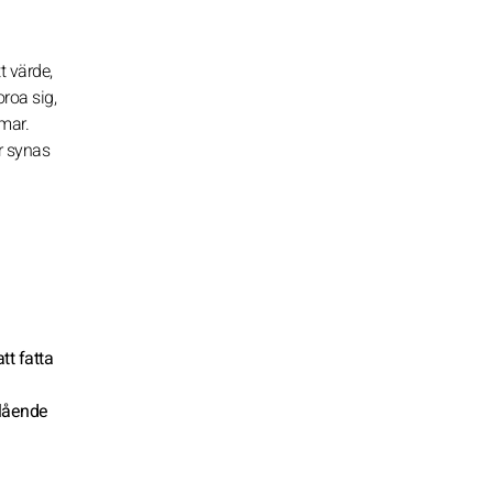
t värde,
oroa sig,
mmar.
r synas
tt fatta
slående