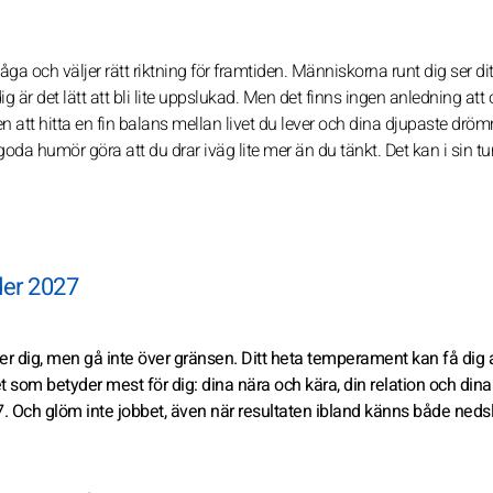
måga och väljer rätt riktning för framtiden. Människorna runt dig ser dit
g är det lätt att bli lite uppslukad. Men det finns ingen anledning att 
n att hitta en fin balans mellan livet du lever och dina djupaste drö
a humör göra att du drar iväg lite mer än du tänkt. Det kan i sin tu
der 2027
 ger dig, men gå inte över gränsen. Ditt heta temperament kan få dig a
 som betyder mest för dig: dina nära och kära, din relation och dina
7. Och glöm inte jobbet, även när resultaten ibland känns både ned