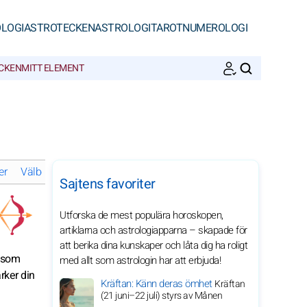
LOGI
ASTROTECKEN
ASTROLOGI
TAROT
NUMEROLOGI
ECKEN
MITT ELEMENT
SöK
er
Välbefinnande och harmoni för Skytten under 2027
Personlig
Sajtens favoriter
Utforska de mest populära horoskopen,
artiklarna och astrologiapparna – skapade för
att berika dina kunskaper och låta dig ha roligt
r som
med allt som astrologin har att erbjuda!
rker din
Kräftan: Känn deras ömhet
Kräftan
(21 juni–22 juli) styrs av Månen