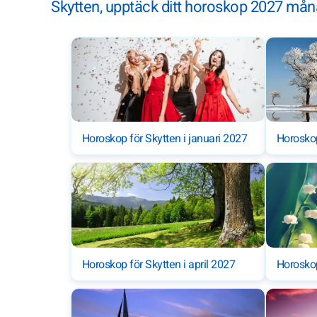
Skytten, upptäck ditt horoskop 2027 må
Horoskop för Skytten i januari 2027
Horoskop
Horoskop för Skytten i april 2027
Horoskop