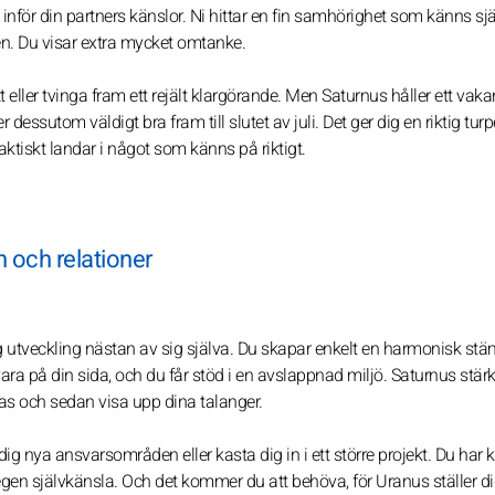
 inför din partners känslor. Ni hittar en fin samhörighet som känns sjä
nen. Du visar extra mycket omtanke.
eller tvinga fram ett rejält klargörande. Men Saturnus håller ett vak
dessutom väldigt bra fram till slutet av juli. Det ger dig en riktig turp
tiskt landar i något som känns på riktigt.
n och relationer
g utveckling nästan av sig själva. Du skapar enkelt en harmonisk stä
a på din sida, och du får stöd i en avslappnad miljö. Saturnus stärk
las och sedan visa upp dina talanger.
på dig nya ansvarsområden eller kasta dig in i ett större projekt. Du har 
 egen självkänsla. Och det kommer du att behöva, för Uranus ställer d