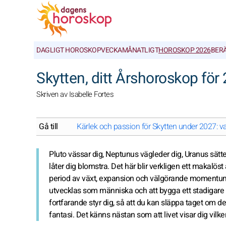
DAGLIGT HOROSKOP
VECKA
MÅNATLIGT
HOROSKOP 2026
BER
Skytten, ditt Årshoroskop för
Skriven av Isabelle Fortes
Gå till
Kärlek och passion för Skytten under 2027: va
Pluto vässar dig, Neptunus vägleder dig, Uranus sätter 
låter dig blomstra. Det här blir verkligen ett makalöst 
period av växt, expansion och välgörande momentum ä
utvecklas som människa och att bygga ett stadigare 
fortfarande styr dig, så att du kan släppa taget om de
fantasi. Det känns nästan som att livet visar dig vilke