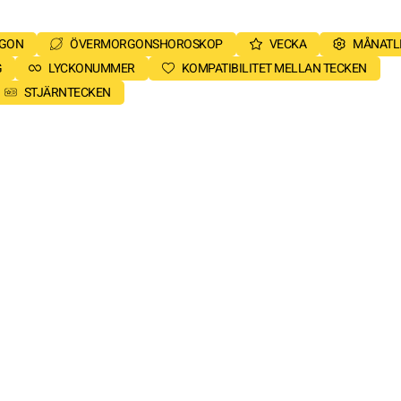
RGON
ÖVERMORGONSHOROSKOP
VECKA
MÅNATL
G
LYCKONUMMER
KOMPATIBILITET MELLAN TECKEN
STJÄRNTECKEN