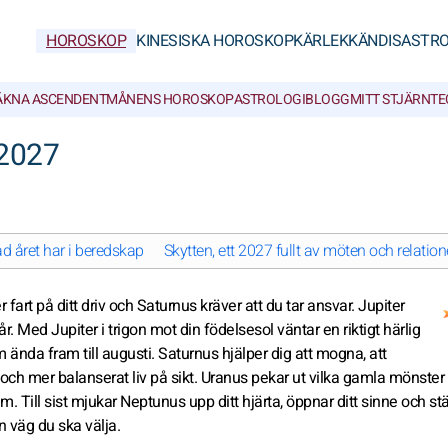
HOROSKOP
KINESISKA HOROSKOP
KÄRLEK
KÄNDISASTRO
ÄKNA ASCENDENT
MÅNENS HOROSKOP
ASTROLOGIBLOGG
MITT STJÄRNT
 2027
d året har i beredskap
Skytten, ett 2027 fullt av möten och relation
fart på ditt driv och Saturnus kräver att du tar ansvar. Jupiter
år. Med Jupiter i trigon mot din födelsesol väntar en riktigt härlig
nda fram till augusti. Saturnus hjälper dig att mogna, att
och mer balanserat liv på sikt. Uranus pekar ut vilka gamla mönste
m. Till sist mjukar Neptunus upp ditt hjärta, öppnar ditt sinne och stä
n väg du ska välja.