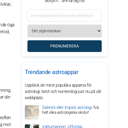
biorytm... anmäl dig nu!
lvklar,
ande öga
eriod,
PRENUMERERA
Trendande astroappar
Upptäck de mest populära apparna för
mning,
astrologi, tarot och numerologi just nu på vår
er din
webbplats:
Siderisk eller tropisk astrologi
Två
helt olika astrologiska skolor!
kraften
ig mot
Vattumannen: Utforska